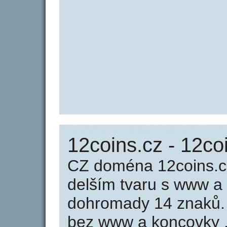
12coins.cz - 12co
CZ doména 12coins.c
delším tvaru s www a
dohromady 14 znaků.
bez www a koncovky .