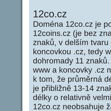
12co.cz
Doména 12co.cz je 
12coins.cz (je bez zn
znaků, v delším tvaru 
koncovkou .cz, tedy 
dohromady 11 znaků.
www a koncovky .cz 
k tom, že průměrná d
je přibližně 13-14 zna
délky o relativně ve
12co.cz neobsahuje ž