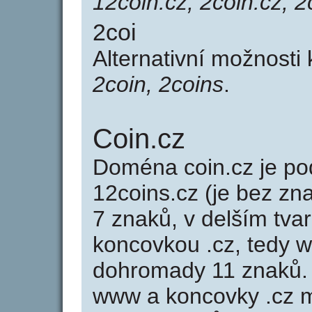
12coin.cz, 2coin.cz, 2
2coi
Alternativní možnosti
2coin, 2coins
.
Coin.cz
Doména coin.cz je 
12coins.cz (je bez zn
7 znaků, v delším tvar
koncovkou .cz, tedy 
dohromady 11 znaků.
www a koncovky .cz 