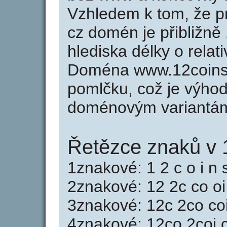
Vzhledem k tom, že p
cz domén je přibližně
hlediska délky o rela
Doména www.12coins
pomlčku, což je výho
doménovým variantá
Řetězce znaků v 
1znakové: 1 2 c o i n 
2znakové: 12 2c co oi
3znakové: 12c 2co coi
4znakové: 12co 2coi c