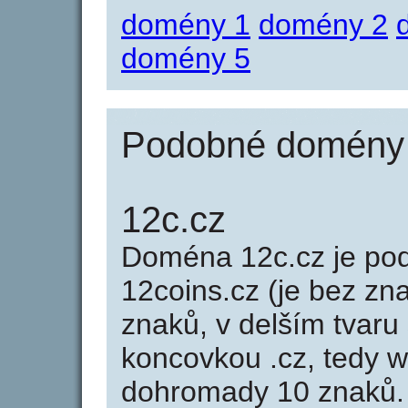
domény 1
domény 2
domény 5
Podobné domény 
12c.cz
Doména 12c.cz je p
12coins.cz (je bez zn
znaků, v delším tvaru 
koncovkou .cz, tedy 
dohromady 10 znaků.