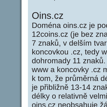
Oins.cz
Doména oins.cz je 
12coins.cz (je bez zn
7 znaků, v delším tvar
koncovkou .cz, tedy 
dohromady 11 znaků.
www a koncovky .cz 
k tom, že průměrná d
je přibližně 13-14 zna
délky o relativně ve
oins.cz neobsahuje ž