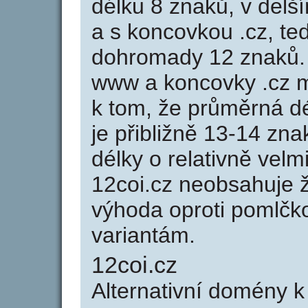
délku 8 znaků, v delší
a s koncovkou .cz, t
dohromady 12 znaků.
www a koncovky .cz 
k tom, že průměrná d
je přibližně 13-14 zna
délky o relativně ve
12coi.cz neobsahuje 
výhoda oproti poml
variantám.
12coi.cz
Alternativní domény 