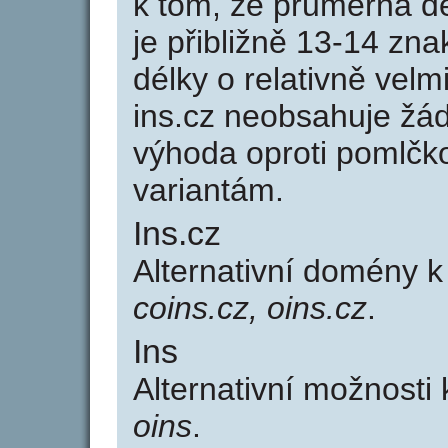
k tom, že průměrná d
je přibližně 13-14 zna
délky o relativně ve
ins.cz neobsahuje žá
výhoda oproti poml
variantám.
Ins.cz
Alternativní domény 
coins.cz, oins.cz
.
Ins
Alternativní možnosti
oins
.