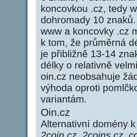
koncovkou .cz, tedy 
dohromady 10 znaků.
www a koncovky .cz 
k tom, že průměrná d
je přibližně 13-14 zna
délky o relativně ve
oin.cz neobsahuje žá
výhoda oproti poml
variantám.
Oin.cz
Alternativní domény 
2coin.cz, 2coins.cz, co