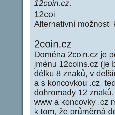
12coin.cz
.
12coi
Alternativní možnosti
2coin.cz
Doména 2coin.cz je
jménu 12coins.cz (je 
délku 8 znaků, v delší
a s koncovkou .cz, t
dohromady 12 znaků.
www a koncovky .cz 
k tom, že průměrná d