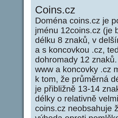
Coins.cz
Doména coins.cz je
jménu 12coins.cz (je 
délku 8 znaků, v delší
a s koncovkou .cz, t
dohromady 12 znaků.
www a koncovky .cz 
k tom, že průměrná d
je přibližně 13-14 zna
délky o relativně ve
coins.cz neobsahuje 