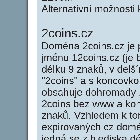
Alternativní možnosti 
2coins.cz
Doména 2coins.cz j
jménu 12coins.cz (je 
délku 9 znaků, v delší
"2coins" a s koncovko
obsahuje dohromady 
2coins bez www a kon
znaků. Vzhledem k to
expirovaných cz domén
jedná se z hlediska dé