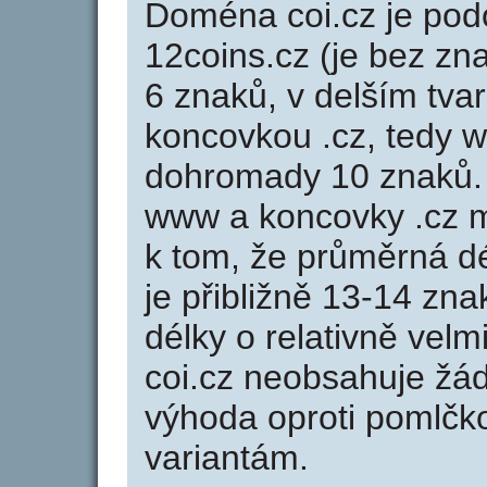
Doména coi.cz je p
12coins.cz (je bez zn
6 znaků, v delším tvar
koncovkou .cz, tedy 
dohromady 10 znaků.
www a koncovky .cz 
k tom, že průměrná d
je přibližně 13-14 zna
délky o relativně ve
coi.cz neobsahuje žá
výhoda oproti poml
variantám.