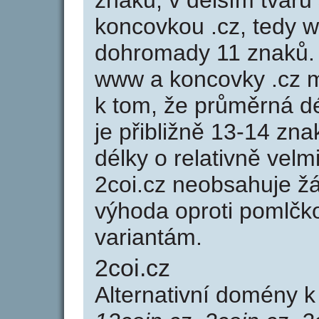
znaků, v delším tvaru 
koncovkou .cz, tedy 
dohromady 11 znaků.
www a koncovky .cz 
k tom, že průměrná d
je přibližně 13-14 zna
délky o relativně ve
2coi.cz neobsahuje ž
výhoda oproti poml
variantám.
2coi.cz
Alternativní domény 