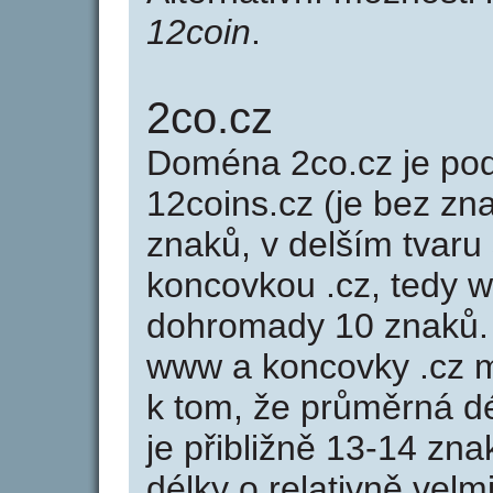
12coin
.
2co.cz
Doména 2co.cz je p
12coins.cz (je bez zn
znaků, v delším tvaru 
koncovkou .cz, tedy 
dohromady 10 znaků.
www a koncovky .cz 
k tom, že průměrná d
je přibližně 13-14 zna
délky o relativně ve