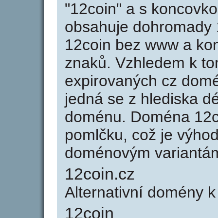
"12coin" a s koncovko
obsahuje dohromady 
12coin bez www a kon
znaků. Vzhledem k to
expirovaných cz domén
jedná se z hlediska dé
doménu. Doména 12co
pomlčku, což je výho
doménovým variantá
12coin.cz
Alternativní domény k
12coin