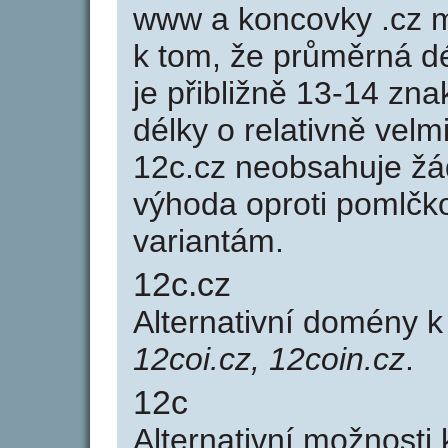
www a koncovky .cz 
k tom, že průměrná d
je přibližně 13-14 zna
délky o relativně ve
12c.cz neobsahuje žá
výhoda oproti poml
variantám.
12c.cz
Alternativní domény 
12coi.cz, 12coin.cz
.
12c
Alternativní možnosti