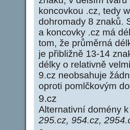
znaků, v delším tvaru 
koncovkou .cz, tedy 
dohromady 8 znaků. 
a koncovky .cz má dé
tom, že průměrná dél
je přibližně 13-14 zna
délky o relativně ve
9.cz neobsahuje žádn
oproti pomlčkovým d
9.cz
Alternativní domény 
295.cz, 954.cz, 2954.