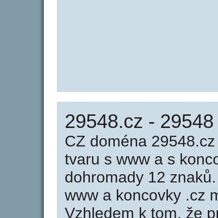
29548.cz - 29548
CZ doména 29548.cz 
tvaru s www a s konc
dohromady 12 znaků.
www a koncovky .cz m
Vzhledem k tom, že p