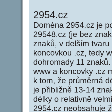
2954.cz
Doména 2954.cz je 
29548.cz (je bez znak
znaků, v delším tvaru 
koncovkou .cz, tedy 
dohromady 11 znaků.
www a koncovky .cz 
k tom, že průměrná d
je přibližně 13-14 zna
délky o relativně ve
2954.cz neobsahuje ž