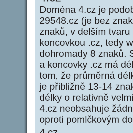
Doména 4.cz je pod
29548.cz (je bez znak
znaků, v delším tvaru 
koncovkou .cz, tedy 
dohromady 8 znaků. 
a koncovky .cz má dé
tom, že průměrná dél
je přibližně 13-14 zna
délky o relativně ve
4.cz neobsahuje žádn
oproti pomlčkovým d
4.cz