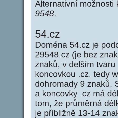
Alternativní možnosti
9548
.
54.cz
Doména 54.cz je po
29548.cz (je bez znak
znaků, v delším tvaru 
koncovkou .cz, tedy 
dohromady 9 znaků. 
a koncovky .cz má dé
tom, že průměrná dél
je přibližně 13-14 zna