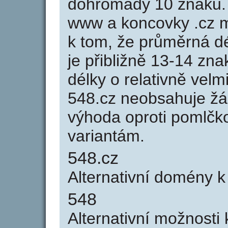
dohromady 10 znaků.
www a koncovky .cz 
k tom, že průměrná d
je přibližně 13-14 zna
délky o relativně ve
548.cz neobsahuje žá
výhoda oproti poml
variantám.
548.cz
Alternativní domény 
548
Alternativní možnosti