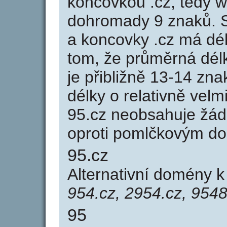
koncovkou .cz, tedy 
dohromady 9 znaků. 
a koncovky .cz má dé
tom, že průměrná dél
je přibližně 13-14 zna
délky o relativně ve
95.cz neobsahuje žád
oproti pomlčkovým d
95.cz
Alternativní domény 
954.cz, 2954.cz, 9548
95