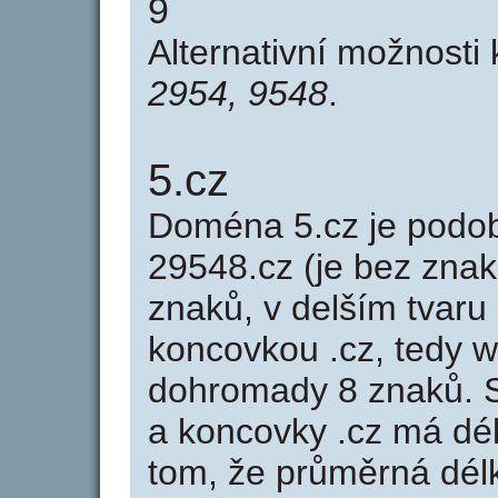
9
Alternativní možnosti
2954, 9548
.
5.cz
Doména 5.cz je pod
29548.cz (je bez znak
znaků, v delším tvaru 
koncovkou .cz, tedy 
dohromady 8 znaků. 
a koncovky .cz má dé
tom, že průměrná dél