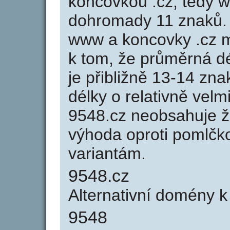
koncovkou .cz, tedy 
dohromady 11 znaků.
www a koncovky .cz 
k tom, že průměrná d
je přibližně 13-14 zna
délky o relativně ve
9548.cz neobsahuje ž
výhoda oproti poml
variantám.
9548.cz
Alternativní domény 
9548