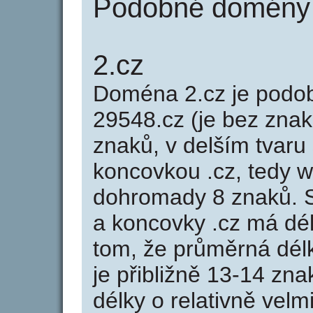
Podobné domény 
2.cz
Doména 2.cz je pod
29548.cz (je bez znak
znaků, v delším tvaru 
koncovkou .cz, tedy 
dohromady 8 znaků. 
a koncovky .cz má dé
tom, že průměrná dél
je přibližně 13-14 zna
délky o relativně ve