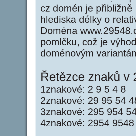
cz domén je přibližně
hlediska délky o rela
Doména www.29548.c
pomlčku, což je výho
doménovým variantá
Řetězce znaků v 
1znakové: 2 9 5 4 8
2znakové: 29 95 54 4
3znakové: 295 954 5
4znakové: 2954 9548