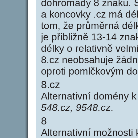
dohromady 8 znaků. 
a koncovky .cz má dé
tom, že průměrná dél
je přibližně 13-14 zna
délky o relativně ve
8.cz neobsahuje žádn
oproti pomlčkovým d
8.cz
Alternativní domény 
548.cz, 9548.cz
.
8
Alternativní možnosti