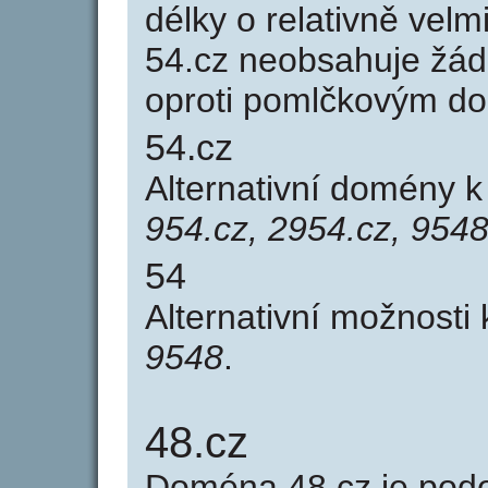
délky o relativně ve
54.cz neobsahuje žád
oproti pomlčkovým d
54.cz
Alternativní domény 
954.cz, 2954.cz, 9548
54
Alternativní možnosti
9548
.
48.cz
Doména 48.cz je po