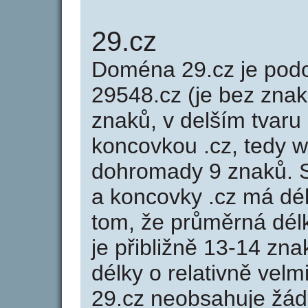
29.cz
Doména 29.cz je po
29548.cz (je bez znak
znaků, v delším tvaru 
koncovkou .cz, tedy 
dohromady 9 znaků. 
a koncovky .cz má dé
tom, že průměrná dél
je přibližně 13-14 zna
délky o relativně ve
29.cz neobsahuje žád