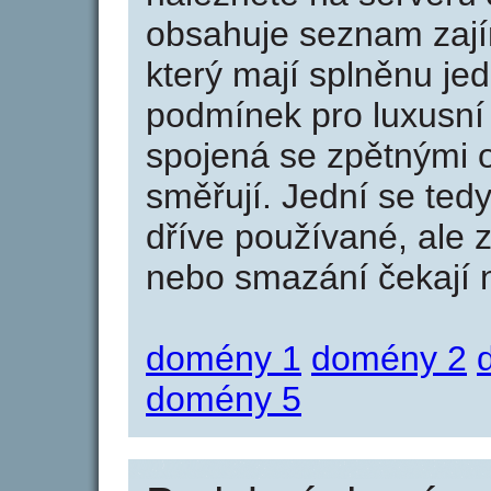
obsahuje seznam zaj
který mají splněnu jed
podmínek pro luxusní 
spojená se zpětnými 
směřují. Jední se tedy
dříve používané, ale 
nebo smazání čekají na
domény 1
domény 2
domény 5