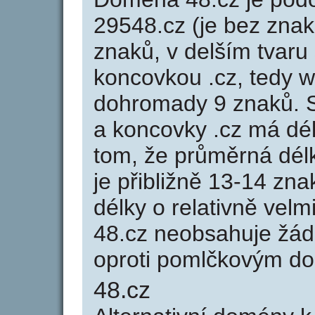
29548.cz (je bez znak
znaků, v delším tvaru 
koncovkou .cz, tedy 
dohromady 9 znaků. 
a koncovky .cz má dé
tom, že průměrná dél
je přibližně 13-14 zna
délky o relativně ve
48.cz neobsahuje žád
oproti pomlčkovým d
48.cz