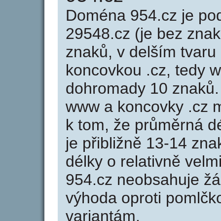
Doména 954.cz je p
29548.cz (je bez znak
znaků, v delším tvaru 
koncovkou .cz, tedy 
dohromady 10 znaků.
www a koncovky .cz 
k tom, že průměrná d
je přibližně 13-14 zna
délky o relativně ve
954.cz neobsahuje žá
výhoda oproti poml
variantám.