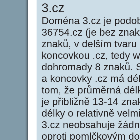
3.cz
Doména 3.cz je pod
36754.cz (je bez znak
znaků, v delším tvaru 
koncovkou .cz, tedy 
dohromady 8 znaků. 
a koncovky .cz má dé
tom, že průměrná dél
je přibližně 13-14 zna
délky o relativně ve
3.cz neobsahuje žádn
oproti pomlčkovým d