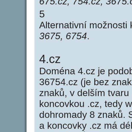
675.cz, 754.cz, 3675.
5
Alternativní možnosti
3675, 6754
.
4.cz
Doména 4.cz je pod
36754.cz (je bez znak
znaků, v delším tvaru 
koncovkou .cz, tedy 
dohromady 8 znaků. 
a koncovky .cz má dé