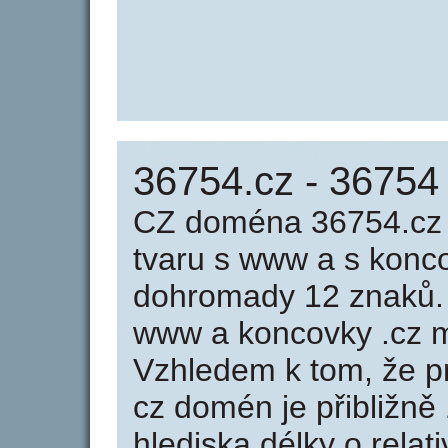
36754.cz - 36754
CZ doména 36754.cz 
tvaru s www a s konc
dohromady 12 znaků.
www a koncovky .cz m
Vzhledem k tom, že p
cz domén je přibližně
hlediska délky o rela