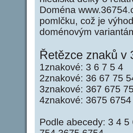
Doména www.36754.c
pomlčku, což je výho
doménovým variantá
Řetězce znaků v 
1znakové: 3 6 7 5 4
2znakové: 36 67 75 5
3znakové: 367 675 7
4znakové: 3675 6754
Podle abecedy: 3 4 5