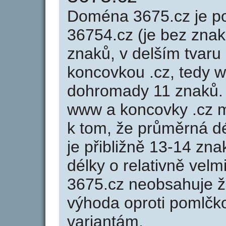
Doména 3675.cz je 
36754.cz (je bez znak
znaků, v delším tvaru 
koncovkou .cz, tedy 
dohromady 11 znaků.
www a koncovky .cz 
k tom, že průměrná d
je přibližně 13-14 zna
délky o relativně ve
3675.cz neobsahuje ž
výhoda oproti poml
variantám.