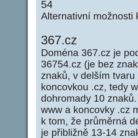
54
Alternativní možnosti
367.cz
Doména 367.cz je p
36754.cz (je bez znak
znaků, v delším tvaru 
koncovkou .cz, tedy 
dohromady 10 znaků.
www a koncovky .cz 
k tom, že průměrná d
je přibližně 13-14 zna