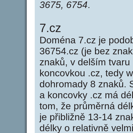
3675, 6754
.
7.cz
Doména 7.cz je pod
36754.cz (je bez znak
znaků, v delším tvaru 
koncovkou .cz, tedy 
dohromady 8 znaků. 
a koncovky .cz má dé
tom, že průměrná dél
je přibližně 13-14 zna
délky o relativně ve