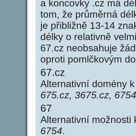
a koncovky .cz má dé
tom, že průměrná dél
je přibližně 13-14 zna
délky o relativně ve
67.cz neobsahuje žád
oproti pomlčkovým d
67.cz
Alternativní domény 
675.cz, 3675.cz, 6754
67
Alternativní možnosti
6754
.