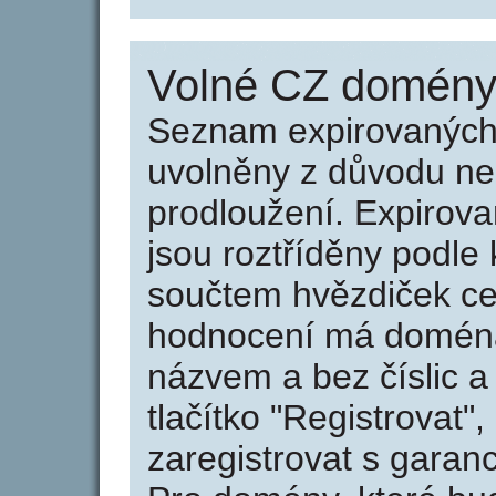
Volné CZ domény 
Seznam expirovaných 
uvolněny z důvodu neu
prodloužení. Expirov
jsou roztříděny podle k
součtem hvězdiček ce
hodnocení má doména 
názvem a bez číslic a
tlačítko "Registrovat
zaregistrovat s garan