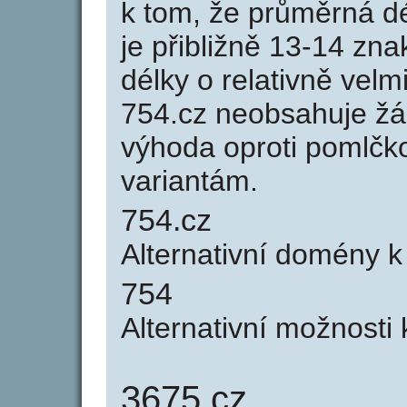
k tom, že průměrná d
je přibližně 13-14 zna
délky o relativně ve
754.cz neobsahuje žá
výhoda oproti poml
variantám.
754.cz
Alternativní domény 
754
Alternativní možnosti
3675.cz