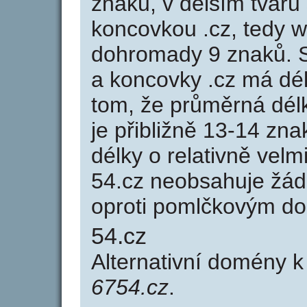
znaků, v delším tvaru 
koncovkou .cz, tedy 
dohromady 9 znaků. 
a koncovky .cz má dé
tom, že průměrná dél
je přibližně 13-14 zna
délky o relativně ve
54.cz neobsahuje žád
oproti pomlčkovým d
54.cz
Alternativní domény 
6754.cz
.