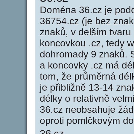
Doména 36.cz je po
36754.cz (je bez znak
znaků, v delším tvaru 
koncovkou .cz, tedy 
dohromady 9 znaků. 
a koncovky .cz má dé
tom, že průměrná dél
je přibližně 13-14 zna
délky o relativně ve
36.cz neobsahuje žád
oproti pomlčkovým d
36.cz