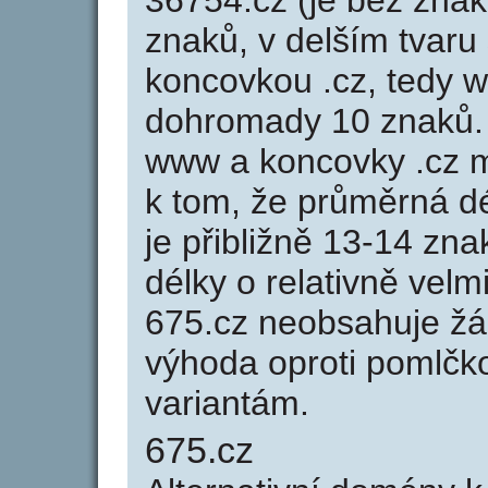
36754.cz (je bez znak
znaků, v delším tvaru 
koncovkou .cz, tedy 
dohromady 10 znaků.
www a koncovky .cz 
k tom, že průměrná d
je přibližně 13-14 zna
délky o relativně ve
675.cz neobsahuje žá
výhoda oproti poml
variantám.
675.cz