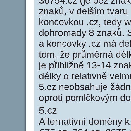
36754.cz (je bez znak
znaků, v delším tvaru 
koncovkou .cz, tedy 
dohromady 8 znaků. 
a koncovky .cz má dé
tom, že průměrná dél
je přibližně 13-14 zna
délky o relativně ve
5.cz neobsahuje žádn
oproti pomlčkovým d
5.cz
Alternativní domény 