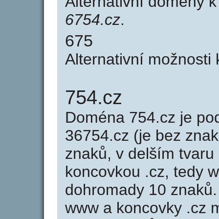
Alternativní domény 
6754.cz
.
675
Alternativní možnosti
754.cz
Doména 754.cz je p
36754.cz (je bez znak
znaků, v delším tvaru 
koncovkou .cz, tedy 
dohromady 10 znaků.
www a koncovky .cz 