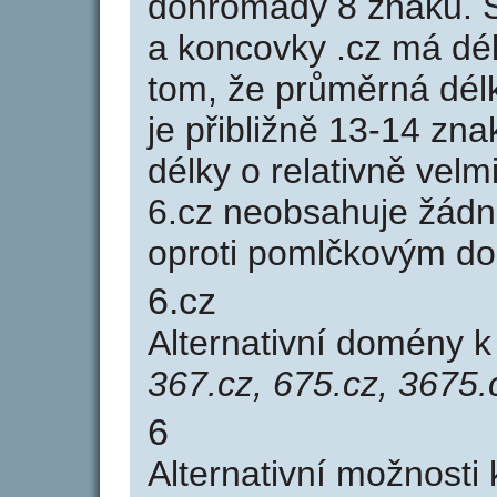
dohromady 8 znaků. 
a koncovky .cz má dé
tom, že průměrná dél
je přibližně 13-14 zna
délky o relativně ve
6.cz neobsahuje žádn
oproti pomlčkovým d
6.cz
Alternativní domény 
367.cz, 675.cz, 3675.
6
Alternativní možnosti