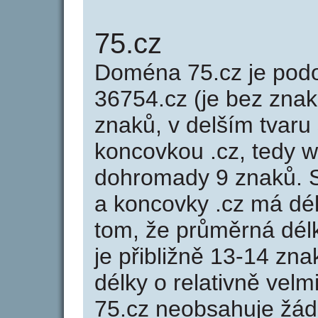
75.cz
Doména 75.cz je po
36754.cz (je bez znak
znaků, v delším tvaru 
koncovkou .cz, tedy 
dohromady 9 znaků. 
a koncovky .cz má dé
tom, že průměrná dél
je přibližně 13-14 zna
délky o relativně ve
75.cz neobsahuje žád