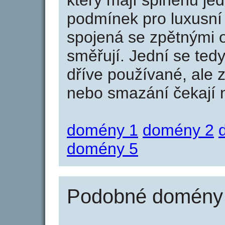
který mají splněnu jed
podmínek pro luxusní 
spojená se zpětnými 
směřují. Jední se tedy
dříve používané, ale 
nebo smazání čekají na
domény 1
domény 2
domény 5
Podobné domény 