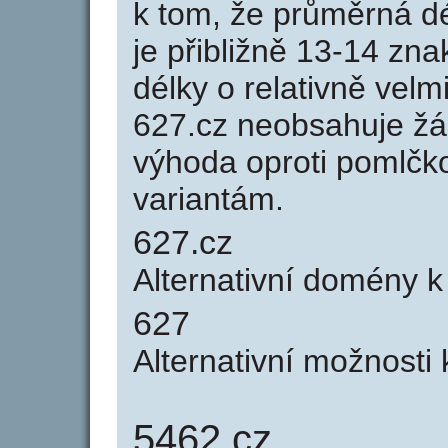
k tom, že průměrná d
je přibližně 13-14 zna
délky o relativně ve
627.cz neobsahuje žá
výhoda oproti poml
variantám.
627.cz
Alternativní domény 
627
Alternativní možnosti
5462.cz