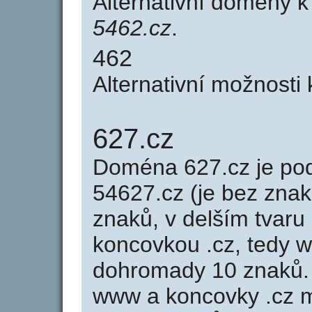
Alternativní domény 
5462.cz
.
462
Alternativní možnosti
627.cz
Doména 627.cz je p
54627.cz (je bez znak
znaků, v delším tvaru 
koncovkou .cz, tedy 
dohromady 10 znaků.
www a koncovky .cz 