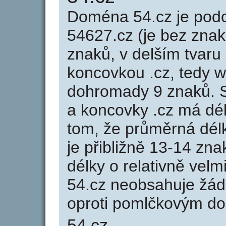
Doména 54.cz je po
54627.cz (je bez znak
znaků, v delším tvaru 
koncovkou .cz, tedy 
dohromady 9 znaků. 
a koncovky .cz má dé
tom, že průměrná dél
je přibližně 13-14 zna
délky o relativně ve
54.cz neobsahuje žád
oproti pomlčkovým d
54.cz