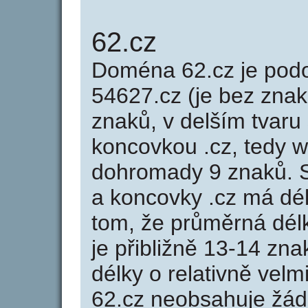
62.cz
Doména 62.cz je po
54627.cz (je bez znak
znaků, v delším tvaru 
koncovkou .cz, tedy 
dohromady 9 znaků. 
a koncovky .cz má dé
tom, že průměrná dél
je přibližně 13-14 zna
délky o relativně ve
62.cz neobsahuje žád