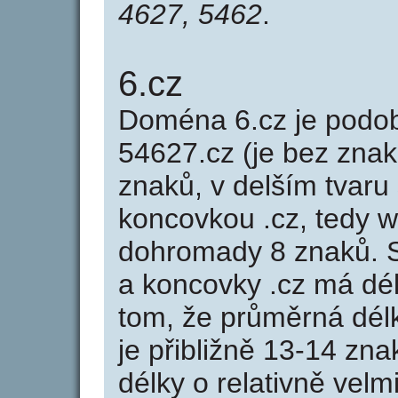
4627, 5462
.
6.cz
Doména 6.cz je pod
54627.cz (je bez znak
znaků, v delším tvaru 
koncovkou .cz, tedy 
dohromady 8 znaků. 
a koncovky .cz má dé
tom, že průměrná dél
je přibližně 13-14 zna
délky o relativně ve