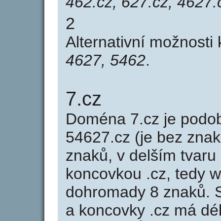
462.cz, 627.cz, 4627.
2
Alternativní možnosti
4627, 5462
.
7.cz
Doména 7.cz je pod
54627.cz (je bez znak
znaků, v delším tvaru 
koncovkou .cz, tedy 
dohromady 8 znaků. 
a koncovky .cz má dé