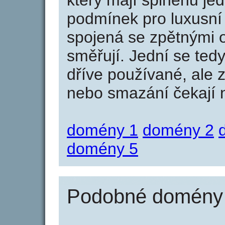
který mají splněnu jed
podmínek pro luxusní 
spojená se zpětnými 
směřují. Jední se tedy
dříve používané, ale 
nebo smazání čekají na
domény 1
domény 2
domény 5
Podobné domény 