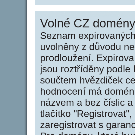
Volné CZ domény 
Seznam expirovaných 
uvolněny z důvodu neu
prodloužení. Expirov
jsou roztříděny podle k
součtem hvězdiček ce
hodnocení má doména 
názvem a bez číslic a
tlačítko "Registrovat
zaregistrovat s garan