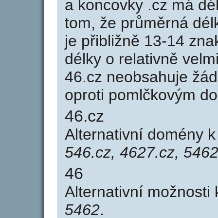
a koncovky .cz má dé
tom, že průměrná dél
je přibližně 13-14 zna
délky o relativně ve
46.cz neobsahuje žád
oproti pomlčkovým d
46.cz
Alternativní domény 
546.cz, 4627.cz, 5462
46
Alternativní možnosti
5462
.