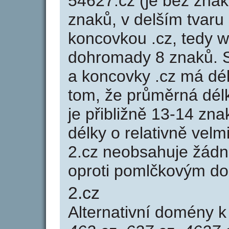
54627.cz (je bez znak
znaků, v delším tvaru 
koncovkou .cz, tedy 
dohromady 8 znaků. 
a koncovky .cz má dé
tom, že průměrná dél
je přibližně 13-14 zna
délky o relativně ve
2.cz neobsahuje žádn
oproti pomlčkovým d
2.cz
Alternativní domény 