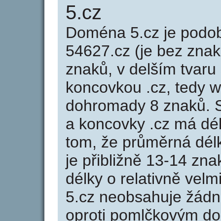
5.cz
Doména 5.cz je pod
54627.cz (je bez znak
znaků, v delším tvaru 
koncovkou .cz, tedy 
dohromady 8 znaků. 
a koncovky .cz má dé
tom, že průměrná dél
je přibližně 13-14 zna
délky o relativně ve
5.cz neobsahuje žádn
oproti pomlčkovým d