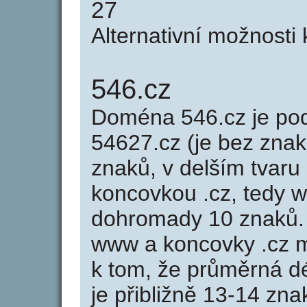
27
Alternativní možnosti
546.cz
Doména 546.cz je p
54627.cz (je bez znak
znaků, v delším tvaru 
koncovkou .cz, tedy 
dohromady 10 znaků.
www a koncovky .cz 
k tom, že průměrná d
je přibližně 13-14 zna