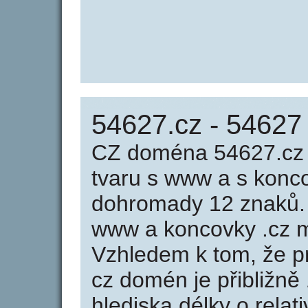
54627.cz - 54627
CZ doména 54627.cz 
tvaru s www a s konc
dohromady 12 znaků.
www a koncovky .cz m
Vzhledem k tom, že p
cz domén je přibližně
hlediska délky o rela