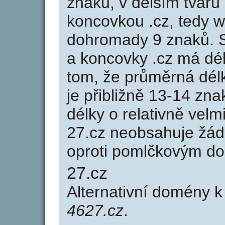
znaků, v delším tvaru 
koncovkou .cz, tedy 
dohromady 9 znaků. 
a koncovky .cz má dé
tom, že průměrná dél
je přibližně 13-14 zna
délky o relativně ve
27.cz neobsahuje žád
oproti pomlčkovým d
27.cz
Alternativní domény 
4627.cz
.