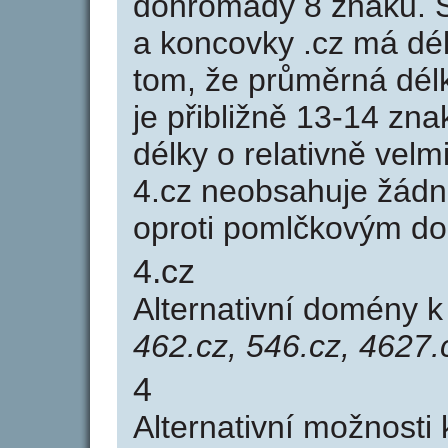
dohromady 8 znaků. 
a koncovky .cz má dé
tom, že průměrná dél
je přibližně 13-14 zna
délky o relativně ve
4.cz neobsahuje žádn
oproti pomlčkovým d
4.cz
Alternativní domény 
462.cz, 546.cz, 4627.
4
Alternativní možnosti