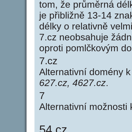
tom, že průměrná dél
je přibližně 13-14 zna
délky o relativně ve
7.cz neobsahuje žádn
oproti pomlčkovým d
7.cz
Alternativní domény 
627.cz, 4627.cz
.
7
Alternativní možnosti
54.cz