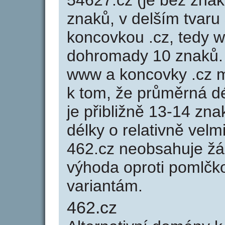
54627.cz (je bez znak
znaků, v delším tvaru 
koncovkou .cz, tedy 
dohromady 10 znaků.
www a koncovky .cz 
k tom, že průměrná d
je přibližně 13-14 zna
délky o relativně ve
462.cz neobsahuje žá
výhoda oproti poml
variantám.
462.cz