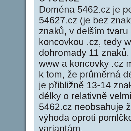
Doména 5462.cz je 
54627.cz (je bez znak
znaků, v delším tvaru 
koncovkou .cz, tedy 
dohromady 11 znaků.
www a koncovky .cz 
k tom, že průměrná d
je přibližně 13-14 zna
délky o relativně ve
5462.cz neobsahuje ž
výhoda oproti poml
variantám.