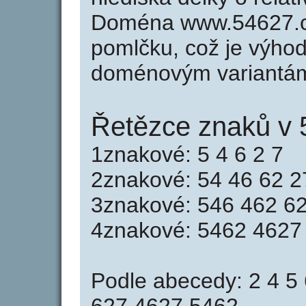
Doména www.54627.c
pomlčku, což je výho
doménovým variantá
Řetězce znaků v 
1znakové: 5 4 6 2 7
2znakové: 54 46 62 2
3znakové: 546 462 6
4znakové: 5462 4627
Podle abecedy: 2 4 5