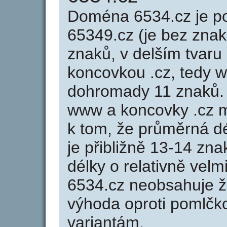
Doména 6534.cz je 
65349.cz (je bez znak
znaků, v delším tvaru 
koncovkou .cz, tedy 
dohromady 11 znaků.
www a koncovky .cz 
k tom, že průměrná d
je přibližně 13-14 zna
délky o relativně ve
6534.cz neobsahuje ž
výhoda oproti poml
variantám.