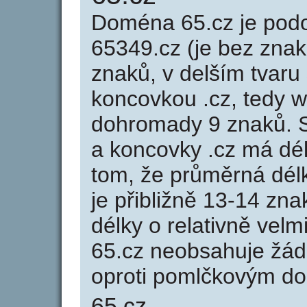
Doména 65.cz je po
65349.cz (je bez znak
znaků, v delším tvaru 
koncovkou .cz, tedy 
dohromady 9 znaků. 
a koncovky .cz má dé
tom, že průměrná dél
je přibližně 13-14 zna
délky o relativně ve
65.cz neobsahuje žád
oproti pomlčkovým d
65.cz