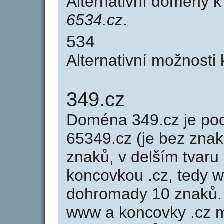
Alternativní domény 
6534.cz
.
534
Alternativní možnosti
349.cz
Doména 349.cz je p
65349.cz (je bez znak
znaků, v delším tvaru 
koncovkou .cz, tedy 
dohromady 10 znaků.
www a koncovky .cz 