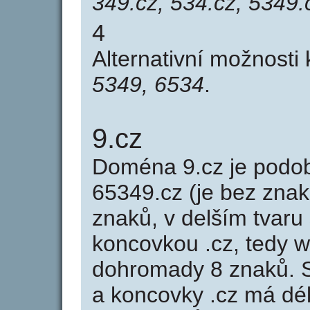
349.cz, 534.cz, 5349.
4
Alternativní možnosti
5349, 6534
.
9.cz
Doména 9.cz je pod
65349.cz (je bez znak
znaků, v delším tvaru 
koncovkou .cz, tedy 
dohromady 8 znaků. 
a koncovky .cz má dé