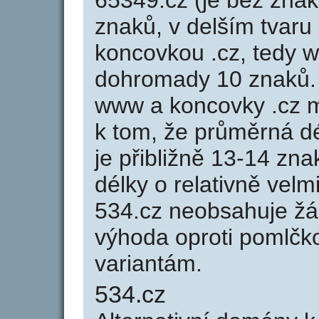
65349.cz (je bez znak
znaků, v delším tvaru 
koncovkou .cz, tedy 
dohromady 10 znaků.
www a koncovky .cz 
k tom, že průměrná d
je přibližně 13-14 zna
délky o relativně ve
534.cz neobsahuje žá
výhoda oproti poml
variantám.
534.cz