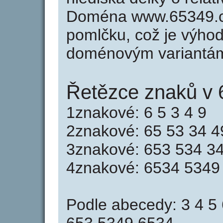
Doména www.65349.c
pomlčku, což je výho
doménovým variantá
Řetězce znaků v 
1znakové: 6 5 3 4 9
2znakové: 65 53 34 4
3znakové: 653 534 3
4znakové: 6534 5349
Podle abecedy: 3 4 5