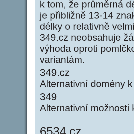
k tom, že průměrná d
je přibližně 13-14 zna
délky o relativně ve
349.cz neobsahuje žá
výhoda oproti poml
variantám.
349.cz
Alternativní domény 
349
Alternativní možnosti
6534.cz