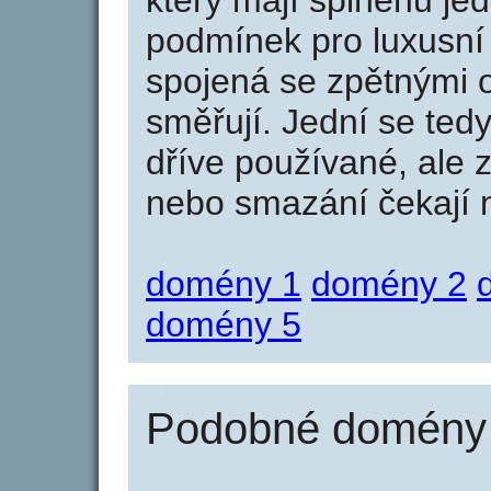
který mají splněnu jed
podmínek pro luxusní 
spojená se zpětnými 
směřují. Jední se tedy
dříve používané, ale 
nebo smazání čekají na
domény 1
domény 2
domény 5
Podobné domény 