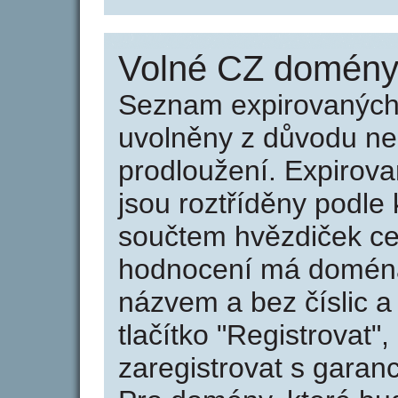
Volné CZ domény 
Seznam expirovaných 
uvolněny z důvodu neu
prodloužení. Expirov
jsou roztříděny podle k
součtem hvězdiček ce
hodnocení má doména 
názvem a bez číslic a
tlačítko "Registrovat
zaregistrovat s garan