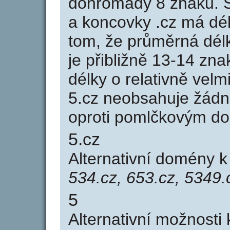
dohromady 8 znaků. 
a koncovky .cz má dé
tom, že průměrná dél
je přibližně 13-14 zna
délky o relativně ve
5.cz neobsahuje žádn
oproti pomlčkovým d
5.cz
Alternativní domény 
534.cz, 653.cz, 5349.
5
Alternativní možnosti