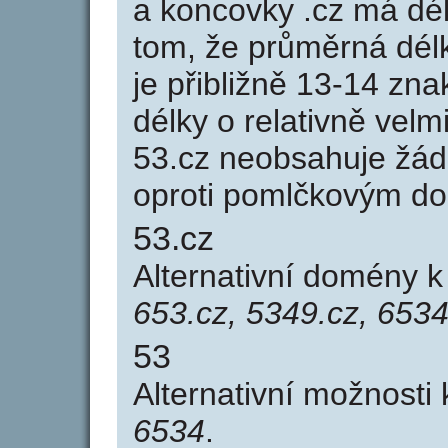
a koncovky .cz má dé
tom, že průměrná dél
je přibližně 13-14 zna
délky o relativně ve
53.cz neobsahuje žád
oproti pomlčkovým d
53.cz
Alternativní domény 
653.cz, 5349.cz, 6534
53
Alternativní možnosti
6534
.