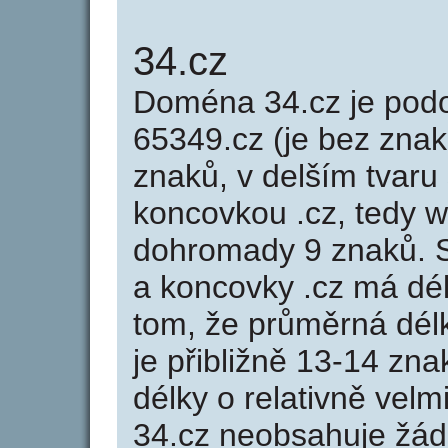
34.cz
Doména 34.cz je po
65349.cz (je bez znak
znaků, v delším tvaru 
koncovkou .cz, tedy 
dohromady 9 znaků. 
a koncovky .cz má dé
tom, že průměrná dél
je přibližně 13-14 zna
délky o relativně ve
34.cz neobsahuje žád