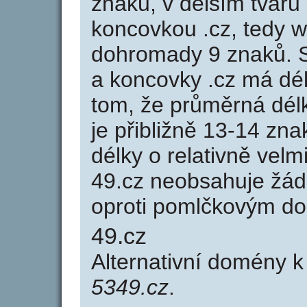
znaků, v delším tvaru 
koncovkou .cz, tedy 
dohromady 9 znaků. 
a koncovky .cz má dé
tom, že průměrná dél
je přibližně 13-14 zna
délky o relativně ve
49.cz neobsahuje žád
oproti pomlčkovým d
49.cz
Alternativní domény 
5349.cz
.