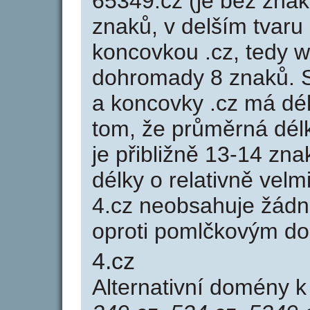
65349.cz (je bez znak
znaků, v delším tvaru 
koncovkou .cz, tedy 
dohromady 8 znaků. 
a koncovky .cz má dé
tom, že průměrná dél
je přibližně 13-14 zna
délky o relativně ve
4.cz neobsahuje žádn
oproti pomlčkovým d
4.cz
Alternativní domény 