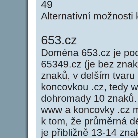
49
Alternativní možnosti
653.cz
Doména 653.cz je p
65349.cz (je bez znak
znaků, v delším tvaru 
koncovkou .cz, tedy 
dohromady 10 znaků.
www a koncovky .cz 
k tom, že průměrná d
je přibližně 13-14 zna