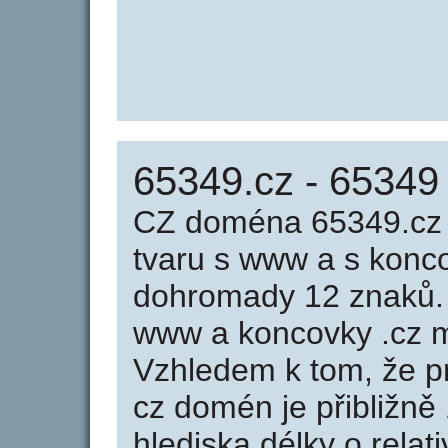
65349.cz - 65349
CZ doména 65349.cz 
tvaru s www a s konc
dohromady 12 znaků.
www a koncovky .cz m
Vzhledem k tom, že p
cz domén je přibližně
hlediska délky o rela