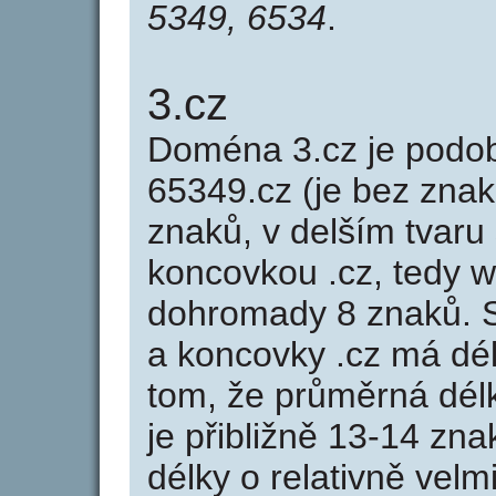
5349, 6534
.
3.cz
Doména 3.cz je pod
65349.cz (je bez znak
znaků, v delším tvaru 
koncovkou .cz, tedy 
dohromady 8 znaků. 
a koncovky .cz má dé
tom, že průměrná dél
je přibližně 13-14 zna
délky o relativně ve