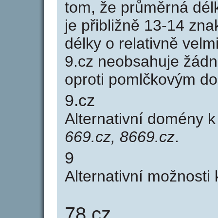
tom, že průměrná dél
je přibližně 13-14 zna
délky o relativně ve
9.cz neobsahuje žádn
oproti pomlčkovým d
9.cz
Alternativní domény 
669.cz, 8669.cz
.
9
Alternativní možnosti
78.cz