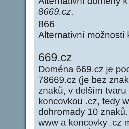
Alternativní domény 
8669.cz
.
866
Alternativní možnosti
669.cz
Doména 669.cz je p
78669.cz (je bez znak
znaků, v delším tvaru 
koncovkou .cz, tedy 
dohromady 10 znaků.
www a koncovky .cz 