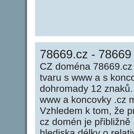
78669.cz - 78669
CZ doména 78669.cz 
tvaru s www a s konc
dohromady 12 znaků.
www a koncovky .cz m
Vzhledem k tom, že p
cz domén je přibližně
hlediska délky o rela