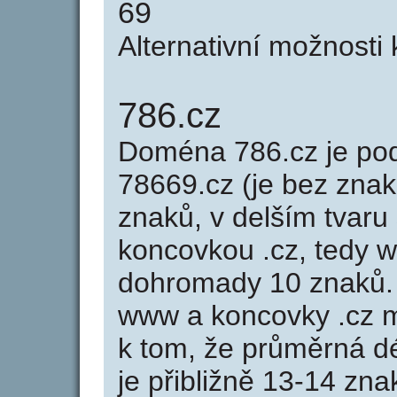
69
Alternativní možnosti
786.cz
Doména 786.cz je p
78669.cz (je bez znak
znaků, v delším tvaru 
koncovkou .cz, tedy 
dohromady 10 znaků.
www a koncovky .cz 
k tom, že průměrná d
je přibližně 13-14 zna