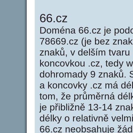
66.cz
Doména 66.cz je po
78669.cz (je bez znak
znaků, v delším tvaru 
koncovkou .cz, tedy 
dohromady 9 znaků. 
a koncovky .cz má dé
tom, že průměrná dél
je přibližně 13-14 zna
délky o relativně ve
66.cz neobsahuje žád