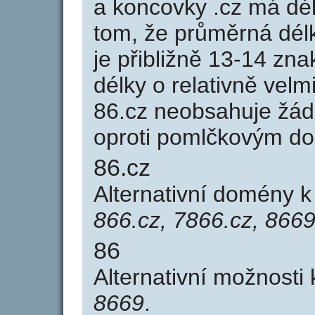
a koncovky .cz má dé
tom, že průměrná dél
je přibližně 13-14 zna
délky o relativně ve
86.cz neobsahuje žád
oproti pomlčkovým d
86.cz
Alternativní domény 
866.cz, 7866.cz, 8669
86
Alternativní možnosti
8669
.