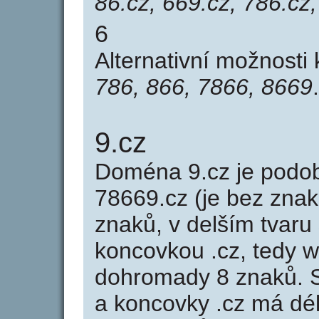
86.cz, 669.cz, 786.cz
6
Alternativní možnosti
786, 866, 7866, 8669
.
9.cz
Doména 9.cz je pod
78669.cz (je bez znak
znaků, v delším tvaru 
koncovkou .cz, tedy 
dohromady 8 znaků. 
a koncovky .cz má dé