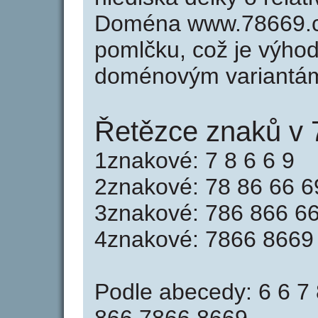
Doména www.78669.c
pomlčku, což je výho
doménovým variantá
Řetězce znaků v 
1znakové: 7 8 6 6 9
2znakové: 78 86 66 6
3znakové: 786 866 6
4znakové: 7866 8669
Podle abecedy: 6 6 7