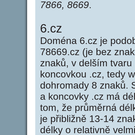
7866, 8669
.
6.cz
Doména 6.cz je pod
78669.cz (je bez znak
znaků, v delším tvaru 
koncovkou .cz, tedy 
dohromady 8 znaků. 
a koncovky .cz má dé
tom, že průměrná dél
je přibližně 13-14 zna
délky o relativně ve