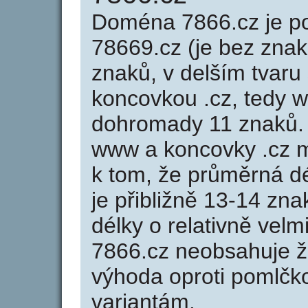
Doména 7866.cz je 
78669.cz (je bez znak
znaků, v delším tvaru 
koncovkou .cz, tedy 
dohromady 11 znaků.
www a koncovky .cz 
k tom, že průměrná d
je přibližně 13-14 zna
délky o relativně ve
7866.cz neobsahuje ž
výhoda oproti poml
variantám.