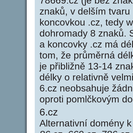
78669.cz (je bez znak
znaků, v delším tvaru 
koncovkou .cz, tedy 
dohromady 8 znaků. 
a koncovky .cz má dé
tom, že průměrná dél
je přibližně 13-14 zna
délky o relativně ve
6.cz neobsahuje žádn
oproti pomlčkovým d
6.cz
Alternativní domény 