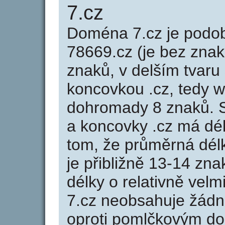
7.cz
Doména 7.cz je pod
78669.cz (je bez znak
znaků, v delším tvaru 
koncovkou .cz, tedy 
dohromady 8 znaků. 
a koncovky .cz má dé
tom, že průměrná dél
je přibližně 13-14 zna
délky o relativně ve
7.cz neobsahuje žádn
oproti pomlčkovým d