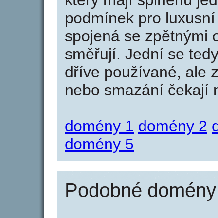
který mají splněnu jed
podmínek pro luxusní 
spojená se zpětnými 
směřují. Jední se tedy
dříve používané, ale 
nebo smazání čekají na
domény 1
domény 2
domény 5
Podobné domény 