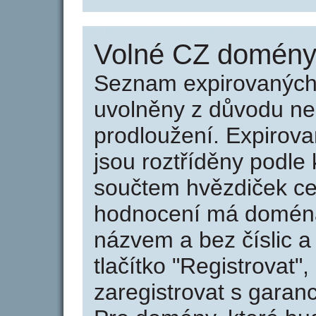
Volné CZ domény 
Seznam expirovaných 
uvolněny z důvodu neu
prodloužení. Expirov
jsou roztříděny podle k
součtem hvězdiček ce
hodnocení má doména 
názvem a bez číslic a
tlačítko "Registrovat
zaregistrovat s garan