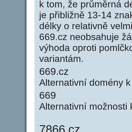
k tom, že průměrná d
je přibližně 13-14 zna
délky o relativně ve
669.cz neobsahuje žá
výhoda oproti poml
variantám.
669.cz
Alternativní domény 
669
Alternativní možnosti
7866.cz