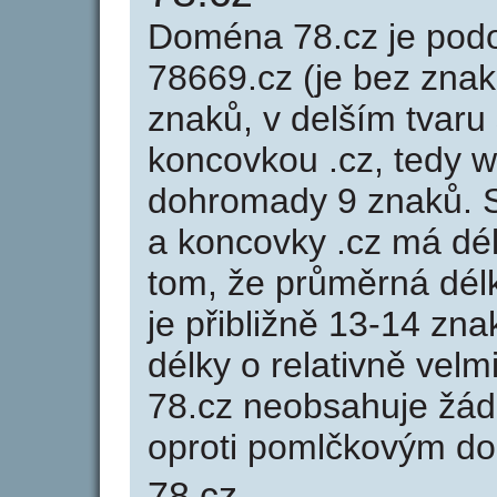
Doména 78.cz je po
78669.cz (je bez znak
znaků, v delším tvaru 
koncovkou .cz, tedy 
dohromady 9 znaků. 
a koncovky .cz má dé
tom, že průměrná dél
je přibližně 13-14 zna
délky o relativně ve
78.cz neobsahuje žád
oproti pomlčkovým d
78.cz