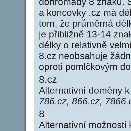
dohromady 8 znaků. 
a koncovky .cz má dé
tom, že průměrná dél
je přibližně 13-14 zna
délky o relativně ve
8.cz neobsahuje žádn
oproti pomlčkovým d
8.cz
Alternativní domény 
786.cz, 866.cz, 7866.
8
Alternativní možnosti