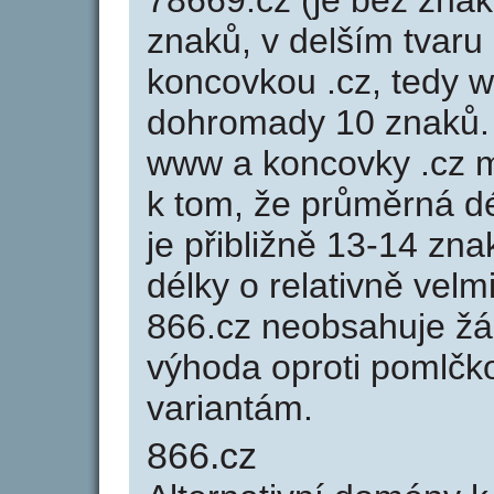
78669.cz (je bez znak
znaků, v delším tvaru 
koncovkou .cz, tedy 
dohromady 10 znaků.
www a koncovky .cz 
k tom, že průměrná d
je přibližně 13-14 zna
délky o relativně ve
866.cz neobsahuje žá
výhoda oproti poml
variantám.
866.cz