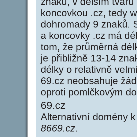
znaků, v delším tvaru 
koncovkou .cz, tedy 
dohromady 9 znaků. 
a koncovky .cz má dé
tom, že průměrná dél
je přibližně 13-14 zna
délky o relativně ve
69.cz neobsahuje žád
oproti pomlčkovým d
69.cz
Alternativní domény 
8669.cz
.