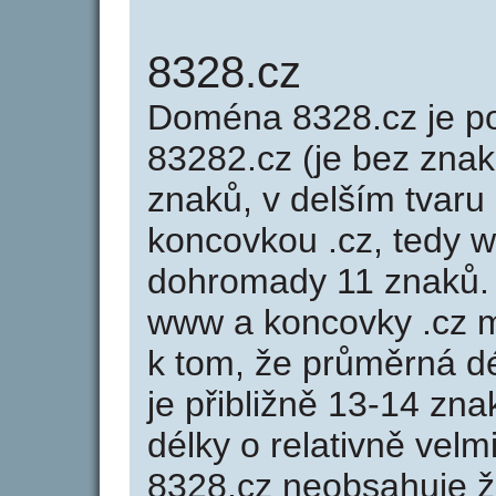
8328.cz
Doména 8328.cz je 
83282.cz (je bez znak
znaků, v delším tvaru 
koncovkou .cz, tedy 
dohromady 11 znaků.
www a koncovky .cz 
k tom, že průměrná d
je přibližně 13-14 zna
délky o relativně ve
8328.cz neobsahuje ž