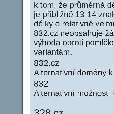
k tom, že průměrná d
je přibližně 13-14 zna
délky o relativně ve
832.cz neobsahuje žá
výhoda oproti poml
variantám.
832.cz
Alternativní domény 
832
Alternativní možnosti
328.cz