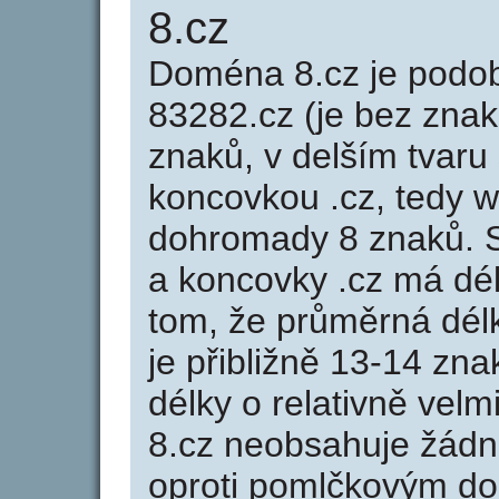
8.cz
Doména 8.cz je pod
83282.cz (je bez znak
znaků, v delším tvaru 
koncovkou .cz, tedy 
dohromady 8 znaků. 
a koncovky .cz má dé
tom, že průměrná dél
je přibližně 13-14 zna
délky o relativně ve
8.cz neobsahuje žádn
oproti pomlčkovým d