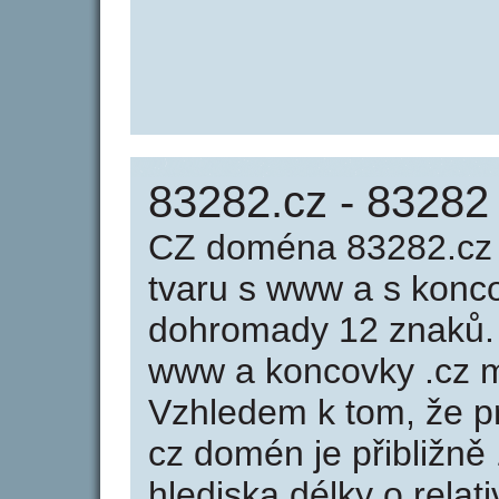
83282.cz - 83282
CZ doména 83282.cz 
tvaru s www a s konc
dohromady 12 znaků.
www a koncovky .cz m
Vzhledem k tom, že p
cz domén je přibližně
hlediska délky o rela