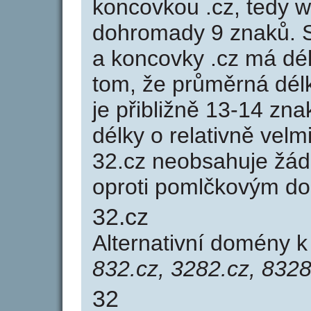
koncovkou .cz, tedy 
dohromady 9 znaků. 
a koncovky .cz má dé
tom, že průměrná dél
je přibližně 13-14 zna
délky o relativně ve
32.cz neobsahuje žád
oproti pomlčkovým d
32.cz
Alternativní domény 
832.cz, 3282.cz, 8328
32