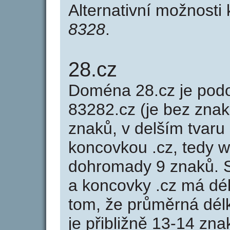
Alternativní možnosti
8328
.
28.cz
Doména 28.cz je po
83282.cz (je bez znak
znaků, v delším tvaru 
koncovkou .cz, tedy 
dohromady 9 znaků. 
a koncovky .cz má dé
tom, že průměrná dél
je přibližně 13-14 zna