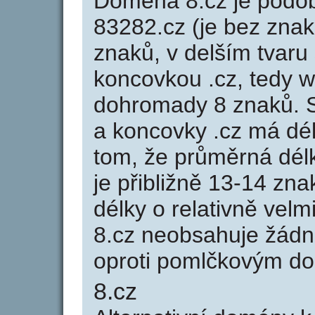
Doména 8.cz je pod
83282.cz (je bez znak
znaků, v delším tvaru 
koncovkou .cz, tedy 
dohromady 8 znaků. 
a koncovky .cz má dé
tom, že průměrná dél
je přibližně 13-14 zna
délky o relativně ve
8.cz neobsahuje žádn
oproti pomlčkovým d
8.cz