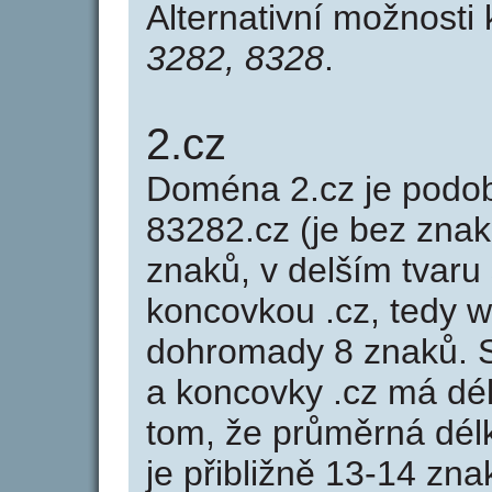
Alternativní možnosti
3282, 8328
.
2.cz
Doména 2.cz je pod
83282.cz (je bez znak
znaků, v delším tvaru 
koncovkou .cz, tedy 
dohromady 8 znaků. 
a koncovky .cz má dé
tom, že průměrná dél
je přibližně 13-14 zna