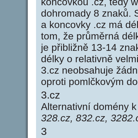
koncovkou .cz, tedy 
dohromady 8 znaků. 
a koncovky .cz má dé
tom, že průměrná dél
je přibližně 13-14 zna
délky o relativně ve
3.cz neobsahuje žádn
oproti pomlčkovým d
3.cz
Alternativní domény 
328.cz, 832.cz, 3282.
3