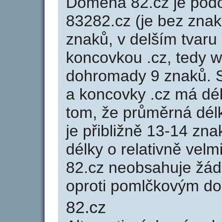
Doména 82.cz je po
83282.cz (je bez znak
znaků, v delším tvaru 
koncovkou .cz, tedy 
dohromady 9 znaků. 
a koncovky .cz má dé
tom, že průměrná dél
je přibližně 13-14 zna
délky o relativně ve
82.cz neobsahuje žád
oproti pomlčkovým d
82.cz