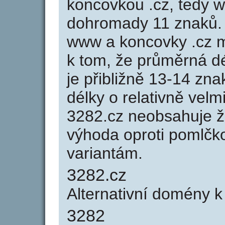
koncovkou .cz, tedy 
dohromady 11 znaků.
www a koncovky .cz 
k tom, že průměrná d
je přibližně 13-14 zna
délky o relativně ve
3282.cz neobsahuje ž
výhoda oproti poml
variantám.
3282.cz
Alternativní domény 
3282