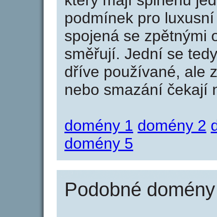
který mají splněnu jed
podmínek pro luxusní 
spojená se zpětnými 
směřují. Jední se tedy
dříve používané, ale 
nebo smazání čekají na
domény 1
domény 2
domény 5
Podobné domény 