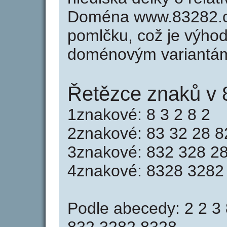
Doména www.83282.c
pomlčku, což je výho
doménovým variantá
Řetězce znaků v 
1znakové: 8 3 2 8 2
2znakové: 83 32 28 8
3znakové: 832 328 2
4znakové: 8328 3282
Podle abecedy: 2 2 3