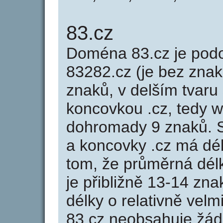
83.cz
Doména 83.cz je po
83282.cz (je bez znak
znaků, v delším tvaru 
koncovkou .cz, tedy 
dohromady 9 znaků. 
a koncovky .cz má dé
tom, že průměrná dél
je přibližně 13-14 zna
délky o relativně ve
83.cz neobsahuje žád