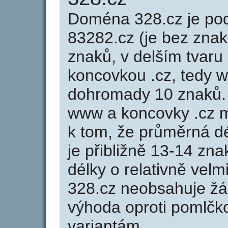
Doména 328.cz je p
83282.cz (je bez znak
znaků, v delším tvaru 
koncovkou .cz, tedy 
dohromady 10 znaků.
www a koncovky .cz 
k tom, že průměrná d
je přibližně 13-14 zna
délky o relativně ve
328.cz neobsahuje žá
výhoda oproti poml
variantám.