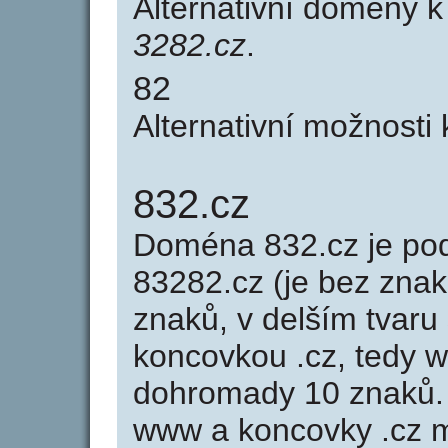
Alternativní domény 
3282.cz
.
82
Alternativní možnosti
832.cz
Doména 832.cz je p
83282.cz (je bez znak
znaků, v delším tvaru 
koncovkou .cz, tedy 
dohromady 10 znaků.
www a koncovky .cz 