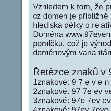
Vzhledem k tom, že p
cz domén je přibližně
hlediska délky o rela
Doména www.97event
pomlčku, což je výho
doménovým variantá
Řetězce znaků v 
1znakové: 9 7 e v e n 
2znakové: 97 7e ev ve
3znakové: 97e 7ev ev
4znakové: 97ev 7eve 