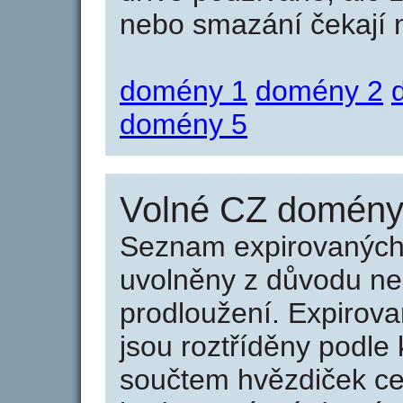
nebo smazání čekají na
domény 1
domény 2
domény 5
Volné CZ domény 
Seznam expirovaných 
uvolněny z důvodu neu
prodloužení. Expirov
jsou roztříděny podle k
součtem hvězdiček ce