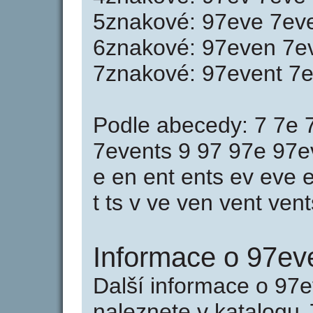
5znakové: 97eve 7eve
6znakové: 97even 7ev
7znakové: 97event 7e
Podle abecedy: 7 7e 
7events 9 97 97e 97e
e en ent ents ev eve 
t ts v ve ven vent vent
Informace o 97eve
Další informace o 97e
naleznete v katalogu 