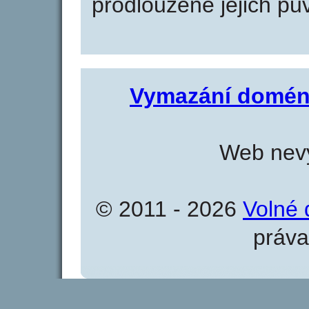
prodloužené jejich pův
Vymazání domén
Web nevy
© 2011 - 2026
Volné 
práva