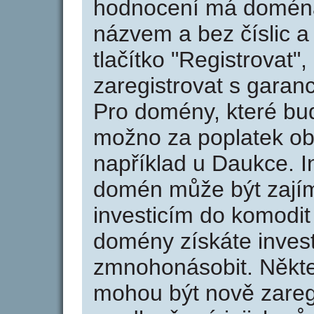
hodnocení má doména 
názvem a bez číslic a
tlačítko "Registrovat
zaregistrovat s garan
Pro domény, které bud
možno za poplatek obj
například u Daukce. I
domén může být zajím
investicím do komodit 
domény získáte invest
zmnohonásobit. Někte
mohou být nově zareg