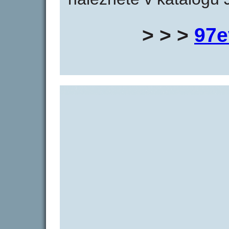
> > >
97e