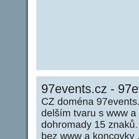
97events.cz - 97
CZ doména 97events.
delším tvaru s www a
dohromady 15 znaků.
bez www a koncovky .