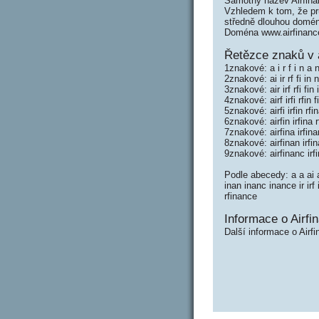
Samotný název Airfin
Vzhledem k tom, že prů
středně dlouhou domé
Doména www.airfinanc
Řetězce znaků v 
1znakové: a i r f i n a 
2znakové: ai ir rf fi in
3znakové: air irf rfi fi
4znakové: airf irfi rfin
5znakové: airfi irfin rf
6znakové: airfin irfina 
7znakové: airfina irfina
8znakové: airfinan irfi
9znakové: airfinanc irf
Podle abecedy: a a ai air
inan inanc inance ir irf 
rfinance
Informace o Airfi
Další informace o Airfi