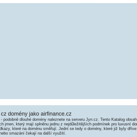
cz domény jako airfinance.cz
é - podobně dlouhé domény naleznete na serveru Jyn.cz. Tento Katalog obsa
jmen, který mají splněnu jednu z nejdůležitějších podmínek pro luxusní dom
kazy, které na doménu směřují. Jední se tedy o domény, které již byly dříve
ebo smazání čekají na další využití.