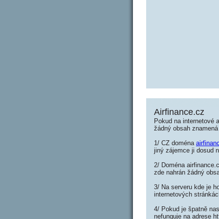
Airfinance.cz
Pokud na internetové a
žádný obsah znamená 
1/ CZ doména
airfinan
jiný zájemce ji dosud n
2/ Doména airfinance.c
zde nahrán žádný obs
3/ Na serveru kde je h
internetových stránkác
4/ Pokud je špatně nas
nefunguje na adrese ht