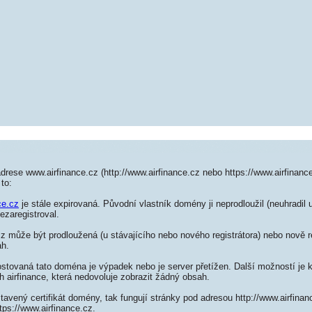
drese www.airfinance.cz (http://www.airfinance.cz nebo https://www.airfinanc
to:
ce.cz
je stále expirovaná. Původní vlastník domény ji neprodloužil (neuhradil 
ezaregistroval.
z může být prodloužená (u stávajícího nebo nového registrátora) nebo nově r
ah.
ostovaná tato doména je výpadek nebo je server přetížen. Další možností je k
h airfinance, která nedovoluje zobrazit žádný obsah.
tavený certifikát domény, tak fungují stránky pod adresou http://www.airfina
tps://www.airfinance.cz.