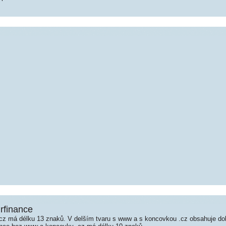
irfinance
cz má délku 13 znaků. V delším tvaru s www a s koncovkou .cz obsahuje d