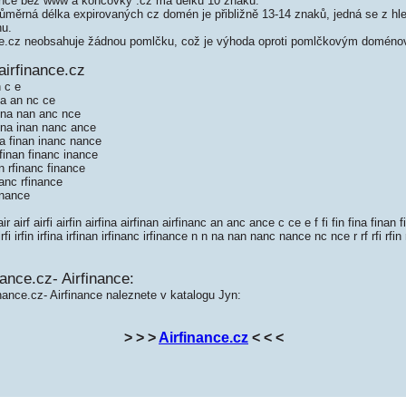
ance bez www a koncovky .cz má délku 10 znaků.
měrná délka expirovaných cz domén je přibližně 13-14 znaků, jedná se z hled
nu.
e.cz neobsahuje žádnou pomlčku, což je výhoda oproti pomlčkovým doméno
airfinance.cz
n c e
 na an nc ce
n ina nan anc nce
 fina inan nanc ance
ina finan inanc nance
rfinan financ inance
n rfinanc finance
nanc rfinance
inance
 airf airfi airfin airfina airfinan airfinanc an anc ance c ce e f fi fin fina finan f
irfi irfin irfina irfinan irfinanc irfinance n n na nan nanc nance nc nce r rf rfi rfin
nance.cz- Airfinance:
nance.cz- Airfinance naleznete v katalogu Jyn:
> > >
Airfinance.cz
< < <