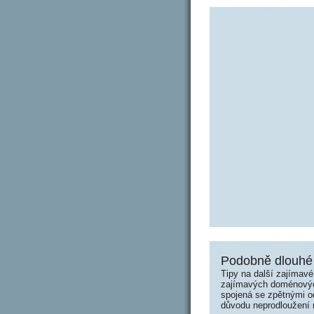
Podobně dlouhé 
Tipy na další zajímav
zajímavých doménových 
spojená se zpětnými od
důvodu neprodloužení n