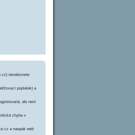
e.cz) nenaleznete
udržovací poplatek) a
egistrovaná, ale není
ritická chyba v
nce.cz a naopak web