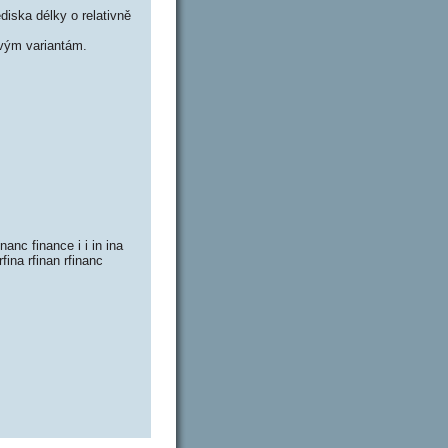
iska délky o relativně
vým variantám.
inanc finance i i in ina
 rfina rfinan rfinanc