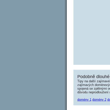
Podobně dlouhé
Tipy na další zajímav
zajímavých doménových 
spojená se zpětnými od
důvodu neprodloužení n
domény 1
domény 2
d