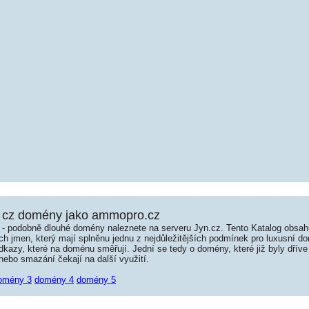
 cz domény jako ammopro.cz
é - podobně dlouhé domény naleznete na serveru Jyn.cz. Tento Katalog obsa
jmen, který mají splněnu jednu z nejdůležitějších podmínek pro luxusní dom
kazy, které na doménu směřují. Jední se tedy o domény, které již byly dříve
ebo smazání čekají na další využití.
omény 3
domény 4
domény 5