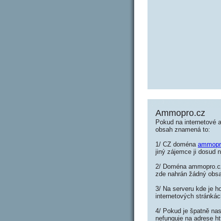
Ammopro.cz
Pokud na internetové
obsah znamená to:
1/ CZ doména
ammopr
jiný zájemce ji dosud n
2/ Doména ammopro.cz 
zde nahrán žádný obs
3/ Na serveru kde je h
internetových stránká
4/ Pokud je špatně na
nefunguje na adrese h