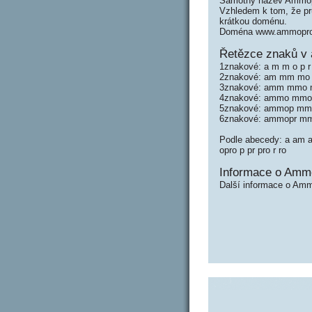
Samotný název Ammopr
Vzhledem k tom, že prů
krátkou doménu.
Doména www.ammopro.c
Řetězce znaků v
1znakové: a m m o p r
2znakové: am mm mo o
3znakové: amm mmo m
4znakové: ammo mmop
5znakové: ammop mm
6znakové: ammopr m
Podle abecedy: a a
opro p pr pro r ro
Informace o Amm
Další informace o Amm