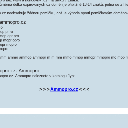
o bez www a koncovky .cz má délku 7 znaků.
měrná délka expirovaných cz domén je přibližně 13-14 znaků, jedná se z hled
z neobsahuje žádnou pomlčku, což je výhoda oproti pomlčkovým doménov
 ammopro.cz
 o
p pr ro
op opr pro
 mopr opro
opr mopro
mopro
m amm ammo ammop ammopr m m mm mmo mmop mmopr mmopro mo mop mop
opro.cz- Ammopro:
opro.cz- Ammopro naleznete v katalogu Jyn:
> > >
Ammopro.cz
< < <