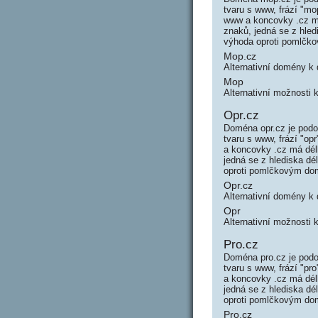
tvaru s www, frází "
www a koncovky .cz má
znaků, jedná se z hle
výhoda oproti pomlčk
Mop.cz
Alternativní domény 
Mop
Alternativní možnosti
Opr.cz
Doména opr.cz je pod
tvaru s www, frází "o
a koncovky .cz má dél
jedná se z hlediska d
oproti pomlčkovým do
Opr.cz
Alternativní domény k
Opr
Alternativní možnosti 
Pro.cz
Doména pro.cz je pod
tvaru s www, frází "p
a koncovky .cz má dél
jedná se z hlediska d
oproti pomlčkovým do
Pro.cz