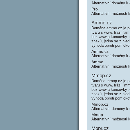
Alternativní domény k
Pro
Alternativní možnosti 
Ammo.cz
Doména ammo.cz je po
tvaru s www, frází "
bez www a koncovky .c
znaků, jedná se z hle
výhoda oproti pomlčk
Ammo.cz
Alternativní domény 
Ammo
Alternativní možnosti
Mmop.cz
Doména mmop.cz je po
tvaru s www, frází "
bez www a koncovky .c
znaků, jedná se z hle
výhoda oproti pomlčk
Mmop.cz
Alternativní domény 
Mmop
Alternativní možnosti
Mopr.cz