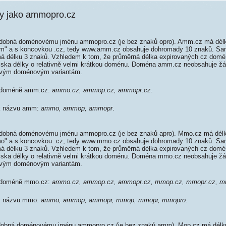
 jako ammopro.cz
obná doménovému jménu ammopro.cz (je bez znaků opro). Amm.cz má délk
amm" a s koncovkou .cz, tedy www.amm.cz obsahuje dohromady 10 znaků. 
 délku 3 znaků. Vzhledem k tom, že průměrná délka expirovaných cz domén 
diska délky o relativně velmi krátkou doménu. Doména amm.cz neobsahuje ž
ovým doménovým variantám.
k doméně amm.cz:
ammo.cz, ammop.cz, ammopr.cz
.
 k názvu amm:
ammo, ammop, ammopr
.
obná doménovému jménu ammopro.cz (je bez znaků apro). Mmo.cz má délku
mmo" a s koncovkou .cz, tedy www.mmo.cz obsahuje dohromady 10 znaků. S
 délku 3 znaků. Vzhledem k tom, že průměrná délka expirovaných cz domén 
diska délky o relativně velmi krátkou doménu. Doména mmo.cz neobsahuje ž
ovým doménovým variantám.
k doméně mmo.cz:
ammo.cz, ammop.cz, ammopr.cz, mmop.cz, mmopr.cz, m
 k názvu mmo:
ammo, ammop, ammopr, mmop, mmopr, mmopro
.
obná doménovému jménu ammopro.cz (je bez znaků amro). Mop.cz má délku