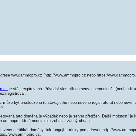
 adrese www.ammopro.cz (http://www.ammopro.cz nebo https://www.ammopro.
o.cz
je stále expirovaná. Původní vlastník domény ji neprodloužil (neuhradil 
ezaregistroval.
může být prodloužená (u stávajícího nebo nového registrátora) nebo nově re
ah.
ostovaná tato doména je výpadek nebo je server přetížen. Další možností je k
ch ammopro, která nedovoluje zobrazit žádný obsah.
stavený certifikát domény, tak fungují stránky pod adresou http://www.ammo
ttps://www.ammopro.cz.