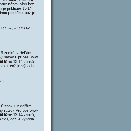
motný název Mop bez
je přibližně 13-14
dnou pomlčku, což je
opr.cz, mopro.cz
.
6 znaků, v delším
tný název Opr bez www
ibližně 13-14 znaků,
lčku, což je výhoda
.cz
.
6 znaků, v delším
tný název Pro bez www
ibližně 13-14 znaků,
lčku, což je výhoda