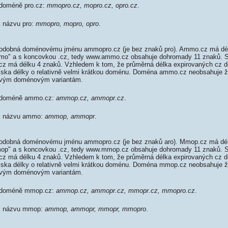
 doméně pro.cz:
mmopro.cz, mopro.cz, opro.cz
.
k názvu pro:
mmopro, mopro, opro
.
dobná doménovému jménu ammopro.cz (je bez znaků pro). Ammo.cz má dél
ammo" a s koncovkou .cz, tedy www.ammo.cz obsahuje dohromady 11 znaků
z má délku 4 znaků. Vzhledem k tom, že průměrná délka expirovaných cz do
diska délky o relativně velmi krátkou doménu. Doména ammo.cz neobsahuje 
ovým doménovým variantám.
k doméně ammo.cz:
ammop.cz, ammopr.cz
.
 k názvu ammo:
ammop, ammopr
.
dobná doménovému jménu ammopro.cz (je bez znaků aro). Mmop.cz má délk
mmop" a s koncovkou .cz, tedy www.mmop.cz obsahuje dohromady 11 znaků
z má délku 4 znaků. Vzhledem k tom, že průměrná délka expirovaných cz do
diska délky o relativně velmi krátkou doménu. Doména mmop.cz neobsahuje 
ovým doménovým variantám.
k doméně mmop.cz:
ammop.cz, ammopr.cz, mmopr.cz, mmopro.cz
.
 k názvu mmop:
ammop, ammopr, mmopr, mmopro
.