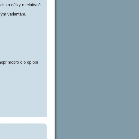
iska délky o relativně
ým variantám.
r mopro o o op opr