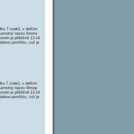
ku 7 znaků, v delším
. Samotný název Ammo
mén je přibližně 13-14
žádnou pomlčku, což je
u 7 znaků, v delším
. Samotný název Mmop
mén je přibližně 13-14
žádnou pomlčku, což je