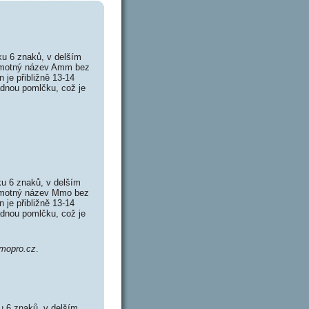
u 6 znaků, v delším
Samotný název Amm bez
je přibližně 13-14
ádnou pomlčku, což je
 6 znaků, v delším
amotný název Mmo bez
je přibližně 13-14
ádnou pomlčku, což je
mopro.cz
.
 6 znaků, v delším