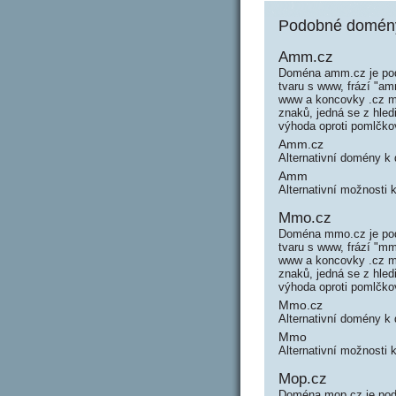
Podobné domény
Amm.cz
Doména amm.cz je pod
tvaru s www, frází "
www a koncovky .cz má
znaků, jedná se z hle
výhoda oproti pomlčk
Amm.cz
Alternativní domény 
Amm
Alternativní možnosti
Mmo.cz
Doména mmo.cz je pod
tvaru s www, frází "
www a koncovky .cz má
znaků, jedná se z hle
výhoda oproti pomlčk
Mmo.cz
Alternativní domény 
Mmo
Alternativní možnosti
Mop.cz
Doména mop.cz je pod