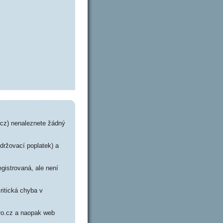
cz) nenaleznete žádný
udržovací poplatek) a
gistrovaná, ale není
ritická chyba v
pro.cz a naopak web