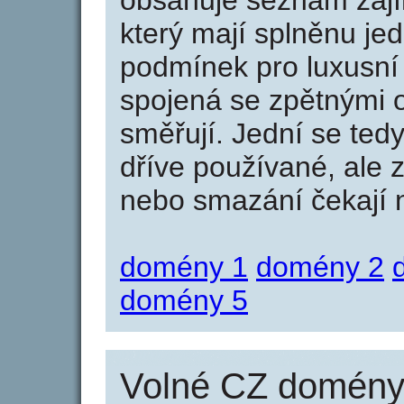
obsahuje seznam zaj
který mají splněnu jed
podmínek pro luxusní 
spojená se zpětnými 
směřují. Jední se tedy
dříve používané, ale 
nebo smazání čekají na
domény 1
domény 2
domény 5
Volné CZ domény 