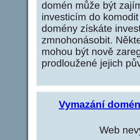
domén může být zajím
investicím do komodit 
domény získáte invest
zmnohonásobit. Někte
mohou být nově zareg
prodloužené jejich pův
Vymazání domén
Web nevy