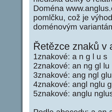
Doména www.anglus.
pomlčku, což je výho
doménovým variantá
Řetězce znaků v 
1znakové: a n g l u s
2znakové: an ng gl lu
3znakové: ang ngl glu
4znakové: angl nglu g
5znakové: anglu nglu