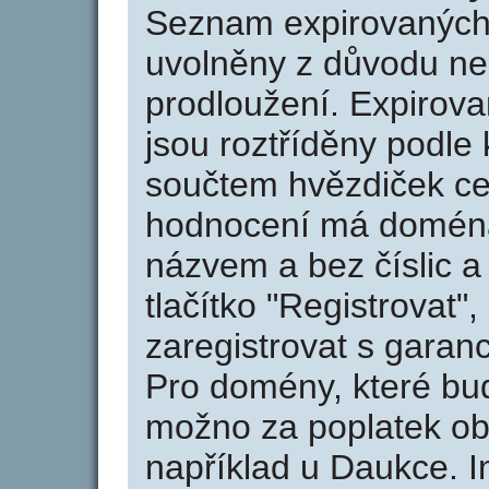
Seznam expirovaných 
uvolněny z důvodu neu
prodloužení. Expirov
jsou roztříděny podle k
součtem hvězdiček ce
hodnocení má doména 
názvem a bez číslic a
tlačítko "Registrovat
zaregistrovat s garan
Pro domény, které bud
možno za poplatek obj
například u Daukce. I