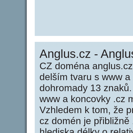
Anglus.cz - Anglu
CZ doména anglus.cz
delším tvaru s www a
dohromady 13 znaků.
www a koncovky .cz m
Vzhledem k tom, že p
cz domén je přibližně
hlediska délky o rela