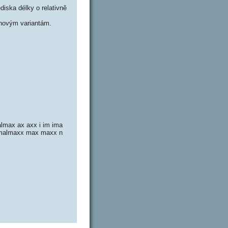
iska délky o relativně
novým variantám.
lmax ax axx i im ima
 malmaxx max maxx n