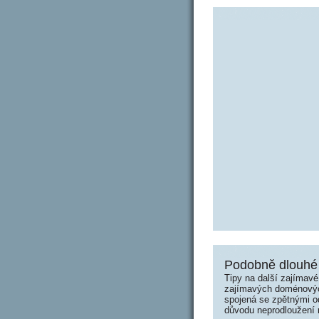
Podobně dlouhé
Tipy na další zajímav
zajímavých doménových 
spojená se zpětnými od
důvodu neprodloužení n