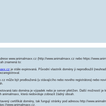
adrese www.animalmaxx.cz (http://www.animalmaxx.cz nebo https://www.ani
sah znamená to:
maxx.cz
je stále expirovaná. Původní vlastník domény ji neprodloužil (neuhrad
ezaregistroval.
cz může být prodloužená (u stávajícího nebo nového registrátora) nebo nově 
ah.
ostovaná tato doména je výpadek nebo je server přetížen. Další možností je k
ch animalmaxx, která nedovoluje zobrazit žádný obsah.
tavený certifikát domény, tak fungují stránky pod adresou http://www.anima
ttps://www.animalmaxx.cz.