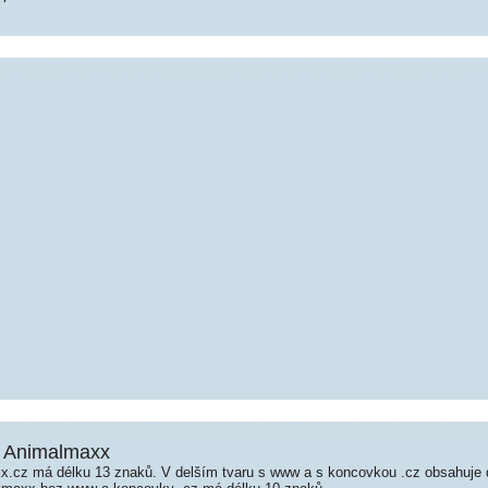
- Animalmaxx
.cz má délku 13 znaků. V delším tvaru s www a s koncovkou .cz obsahuje