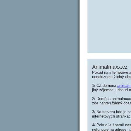
Animalmaxx.cz
Pokud na internetové 
nenaleznete žádný ob
1/ CZ doména
animal
jiný zájemce ji dosud n
2/ Doména animalmaxx.
zde nahrán žádný obs
3/ Na serveru kde je h
internetových stránká
4/ Pokud je špatně nas
nefunguje na adrese h