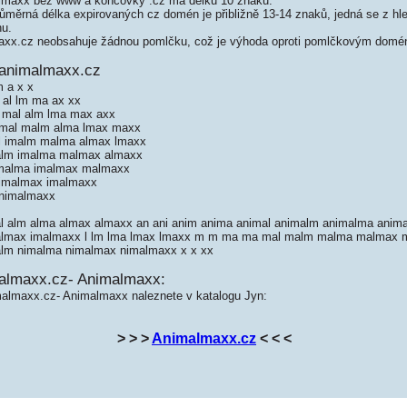
maxx bez www a koncovky .cz má délku 10 znaků.
měrná délka expirovaných cz domén je přibližně 13-14 znaků, jedná se z hled
nu.
x.cz neobsahuje žádnou pomlčku, což je výhoda oproti pomlčkovým domé
 animalmaxx.cz
m a x x
 al lm ma ax xx
a mal alm lma max axx
imal malm alma lmax maxx
l imalm malma almax lmaxx
alm imalma malmax almaxx
imalma imalmax malmaxx
nimalmax imalmaxx
 nimalmaxx
al alm alma almax almaxx an ani anim anima animal animalm animalma anima
malmax imalmaxx l lm lma lmax lmaxx m m ma ma mal malm malma malmax
malm nimalma nimalmax nimalmaxx x x xx
almaxx.cz- Animalmaxx:
malmaxx.cz- Animalmaxx naleznete v katalogu Jyn:
> > >
Animalmaxx.cz
< < <