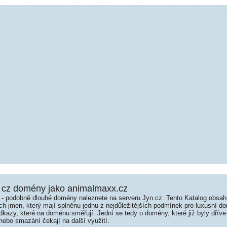
 cz domény jako animalmaxx.cz
é - podobně dlouhé domény naleznete na serveru Jyn.cz. Tento Katalog obsa
jmen, který mají splněnu jednu z nejdůležitějších podmínek pro luxusní dom
kazy, které na doménu směřují. Jední se tedy o domény, které již byly dříve
ebo smazání čekají na další využití.