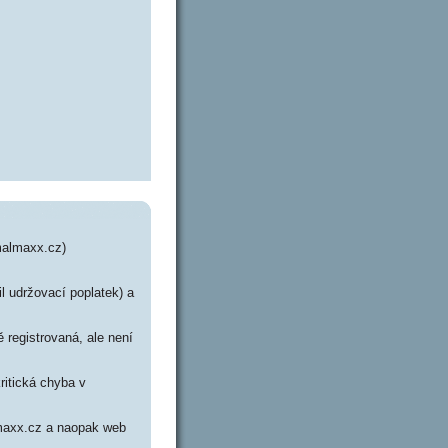
malmaxx.cz)
il udržovací poplatek) a
registrovaná, ale není
ritická chyba v
lmaxx.cz a naopak web