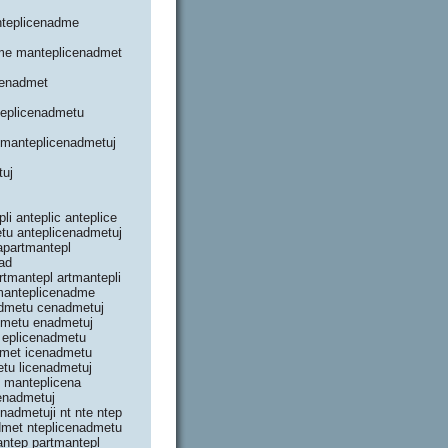
nteplicenadme
dme manteplicenadmet
cenadmet
teplicenadmetu
tmanteplicenadmetuj
tuj
i anteplic anteplice
tu anteplicenadmetuj
apartmantepl
ad
tmantepl artmantepli
tmanteplicenadme
dmetu cenadmetuj
dmetu enadmetuj
t eplicenadmetu
admet icenadmetu
metu licenadmetuj
 manteplicena
enadmetuj
admetuji nt nte ntep
admet nteplicenadmetu
antep partmantepl