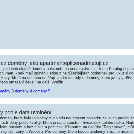
cz domény jako apartmanteplicenadmetuji.cz
é - podobně dlouhé domény naleznete na serveru Jyn.cz. Tento Katalog obsa
jmen, který mají splněnu jednu z nejdůležitějších podmínek pro luxusní dom
kazy, které na doménu směřují. Jední se tedy o domény, které již byly dříve
ebo smazání čekají na další využití.
omény 3
domény 4
domény 5
 podle data uvolnění
omén, které byly uvolněny z důvodu neuhrazení poplatku za jejich prodlouže
roztříděny podle kvality, která je dána součtem hvězdiček celého řádku. Nej
tkým názvem a bez číslic a pomlček. Kliknutím na tlačítko "Registrovat", m
í nejnižší ceny u Wedosu. Pro domény, které budou uvolněny zítra, je možno 