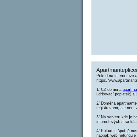
Apartmanteplice
Pokud na internetové 
https://www.apartmant
1/ CZ doména
apartma
udržovací poplatek) a 
2/ Doména apartmantep
registrovaná, ale není
3/ Na serveru kde je h
internetových stránkác
4/ Pokud je špatně nas
naopak web nefunguje 