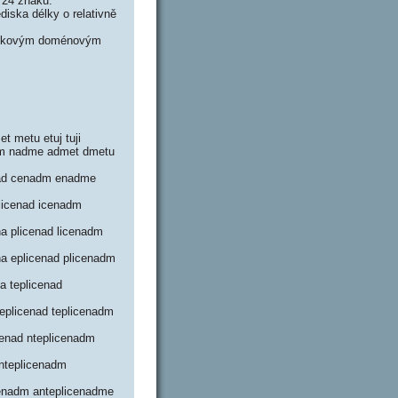
 24 znaků.
iska délky o relativně
mlčkovým doménovým
t metu etuj tuji
nadm nadme admet dmetu
enad cenadm enadme
 licenad icenadm
na plicenad licenadm
na eplicenad plicenadm
a teplicenad
teplicenad teplicenadm
cenad nteplicenadm
anteplicenadm
cenadm anteplicenadme