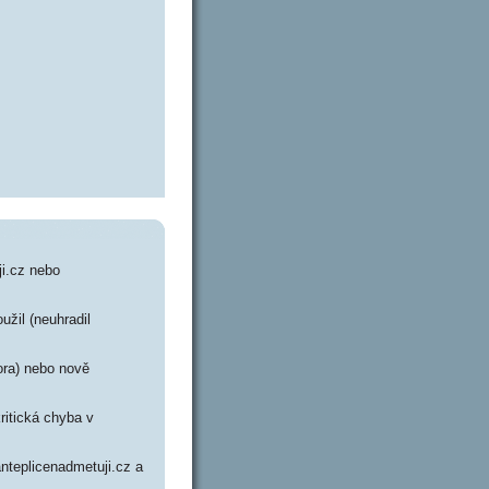
i.cz nebo
užil (neuhradil
ora) nebo nově
ritická chyba v
anteplicenadmetuji.cz a