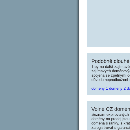
Podobně dlouhé 
Tipy na další zajímav
zajímavých doménových 
spojená se zpětnými od
důvodu neprodloužení n
domény 1
domény 2
d
Volné CZ domény
Seznam expirovaných d
domény na prodej jsou 
doména s ranky, s krá
zaregistrovat s garanc