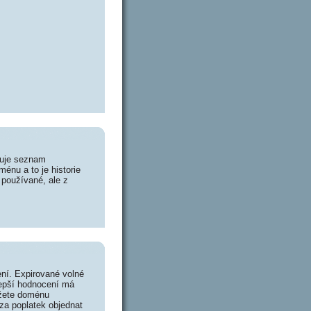
huje seznam
énu a to je historie
 používané, ale z
ní. Expirované volné
lepší hodnocení má
ůžete doménu
za poplatek objednat