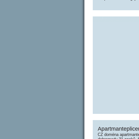
Apartmanteplice
CZ doména apartmantep