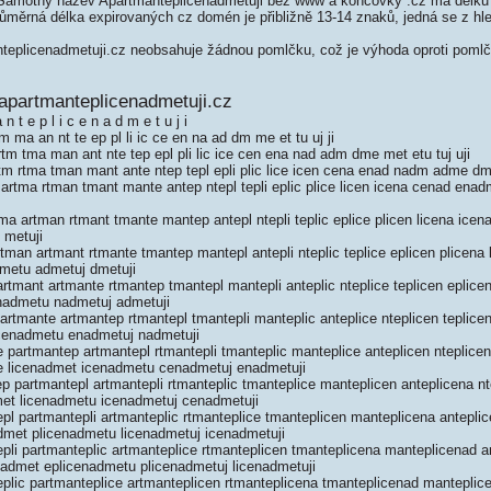
Samotný název Apartmanteplicenadmetuji bez www a koncovky .cz má délku
měrná délka expirovaných cz domén je přibližně 13-14 znaků, jedná se z hled
.
eplicenadmetuji.cz neobsahuje žádnou pomlčku, což je výhoda oproti po
apartmanteplicenadmetuji.cz
n t e p l i c e n a d m e t u j i
m ma an nt te ep pl li ic ce en na ad dm me et tu uj ji
rtm tma man ant nte tep epl pli lic ice cen ena nad adm dme met etu tuj uji
tm rtma tman mant ante ntep tepl epli plic lice icen cena enad nadm adme dme
 artma rtman tmant mante antep ntepl tepli eplic plice licen icena cenad e
a artman rtmant tmante mantep antepl ntepli teplic eplice plicen licena ic
 metuji
man artmant rtmante tmantep mantepl antepli nteplic teplice eplicen plicena
etu admetuj dmetuji
tmant artmante rtmantep tmantepl mantepli anteplic nteplice teplicen eplice
admetu nadmetuj admetuji
rtmante artmantep rtmantepl tmantepli manteplic anteplice nteplicen teplice
cenadmetu enadmetuj nadmetuji
partmantep artmantepl rtmantepli tmanteplic manteplice anteplicen nteplicen
e licenadmet icenadmetu cenadmetuj enadmetuji
 partmantepl artmantepli rtmanteplic tmanteplice manteplicen anteplicena n
et licenadmetu icenadmetuj cenadmetuji
l partmantepli artmanteplic rtmanteplice tmanteplicen manteplicena antepli
dmet plicenadmetu licenadmetuj icenadmetuji
pli partmanteplic artmanteplice rtmanteplicen tmanteplicena manteplicenad 
nadmet eplicenadmetu plicenadmetuj licenadmetuji
plic partmanteplice artmanteplicen rtmanteplicena tmanteplicenad mantepli