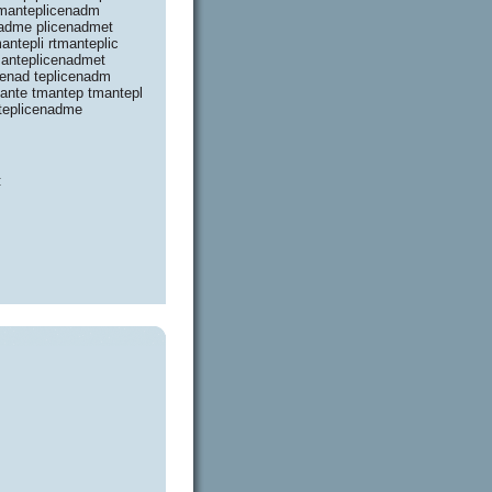
rtmanteplicenadm
enadme plicenadmet
antepli rtmanteplic
manteplicenadmet
icenad teplicenadm
mante tmantep tmantepl
nteplicenadme
: