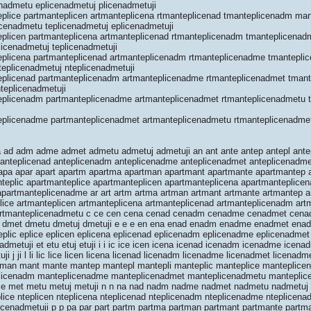
enadmetu eplicenadmetuj plicenadmetuji
plice partmanteplicen artmanteplicena rtmanteplicenad tmanteplicenadm ma
icenadmetu teplicenadmetuj eplicenadmetuji
plicen partmanteplicena artmanteplicenad rtmanteplicenadm tmanteplicena
icenadmetuj teplicenadmetuji
plicena partmanteplicenad artmanteplicenadm rtmanteplicenadme tmantepli
eplicenadmetuj nteplicenadmetuji
plicenad partmanteplicenadm artmanteplicenadme rtmanteplicenadmet tman
teplicenadmetuji
eplicenadm partmanteplicenadme artmanteplicenadmet rtmanteplicenadmetu 
plicenadme partmanteplicenadmet artmanteplicenadmetu rtmanteplicenadme
 ad adm adme admet admetu admetuj admetuji an ant ante antep antepl antepl
a anteplicenad anteplicenadm anteplicenadme anteplicenadmet anteplicenadme
 apa apar apart apartm apartma apartman apartmant apartmante apartmantep 
nteplic apartmanteplice apartmanteplicen apartmanteplicena apartmanteplicen
partmanteplicenadme ar art artm artma artman artmant artmante artmantep ar
plice artmanteplicen artmanteplicena artmanteplicenad artmanteplicenadm ar
artmanteplicenadmetu c ce cen cena cenad cenadm cenadme cenadmet cena
 dmet dmetu dmetuj dmetuji e e e en ena enad enadm enadme enadmet ena
 eplic eplice eplicen eplicena eplicenad eplicenadm eplicenadme eplicenadme
admetuji et etu etuj etuji i i ic ice icen icena icenad icenadm icenadme icen
i j ji l li lic lice licen licena licenad licenadm licenadme licenadmet licenad
man mant mante mantep mantepl mantepli manteplic manteplice manteplicen
licenadm manteplicenadme manteplicenadmet manteplicenadmetu manteplic
e met metu metuj metuji n n na nad nadm nadme nadmet nadmetu nadmetuj n
teplice nteplicen nteplicena nteplicenad nteplicenadm nteplicenadme nteplicen
icenadmetuji p p pa par part partm partma partman partmant partmante partm