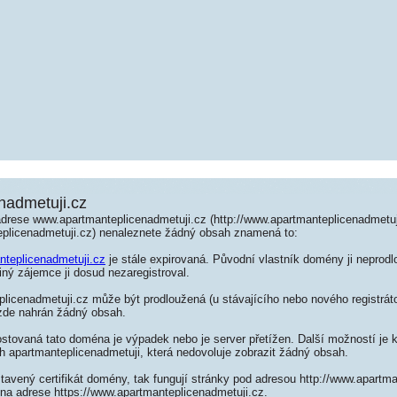
nadmetuji.cz
adrese www.apartmanteplicenadmetuji.cz (http://www.apartmanteplicenadmetuj
eplicenadmetuji.cz) nenaleznete žádný obsah znamená to:
nteplicenadmetuji.cz
je stále expirovaná. Původní vlastník domény ji neprodlo
jiný zájemce ji dosud nezaregistroval.
licenadmetuji.cz může být prodloužená (u stávajícího nebo nového registrát
 zde nahrán žádný obsah.
ostovaná tato doména je výpadek nebo je server přetížen. Další možností je k
h apartmanteplicenadmetuji, která nedovoluje zobrazit žádný obsah.
tavený certifikát domény, tak fungují stránky pod adresou http://www.apartm
na adrese https://www.apartmanteplicenadmetuji.cz.