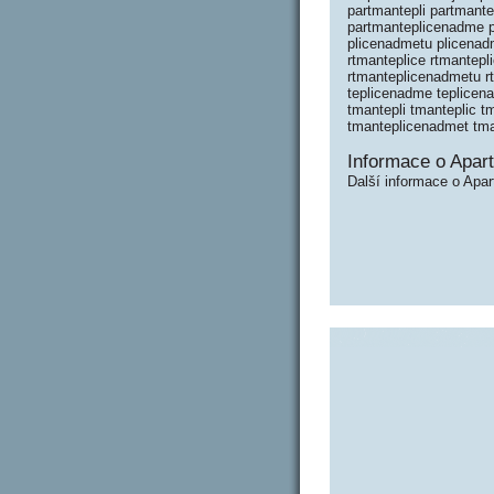
partmantepli partmant
partmanteplicenadme pa
plicenadmetu plicenadm
rtmanteplice rtmantep
rtmanteplicenadmetu rtm
teplicenadme teplicen
tmantepli tmanteplic 
tmanteplicenadmet tman
Informace o Apar
Další informace o Apar