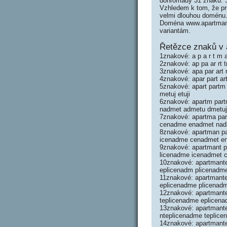
dohromady 31 znaků. 
Vzhledem k tom, že prů
velmi dlouhou doménu
Doména www.apartmant
variantám.
Řetězce znaků v 
1znakové: a p a r t m a 
2znakové: ap pa ar rt t
3znakové: apa par art 
4znakové: apar part ar
5znakové: apart partm
metuj etuji
6znakové: apartm partm
nadmet admetu dmetuj
7znakové: apartma part
cenadme enadmet nadm
8znakové: apartman par
icenadme cenadmet en
9znakové: apartmant pa
licenadme icenadmet 
10znakové: apartmante 
eplicenadm plicenadm
11znakové: apartmantep
eplicenadme plicenadm
12znakové: apartmantep
teplicenadme eplicena
13znakové: apartmante
nteplicenadme teplice
14znakové: apartmante