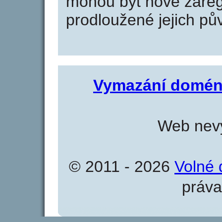
mohou být nově zareg
prodloužené jejich pův
Vymazání domén
Web nevy
© 2011 - 2026
Volné 
práva