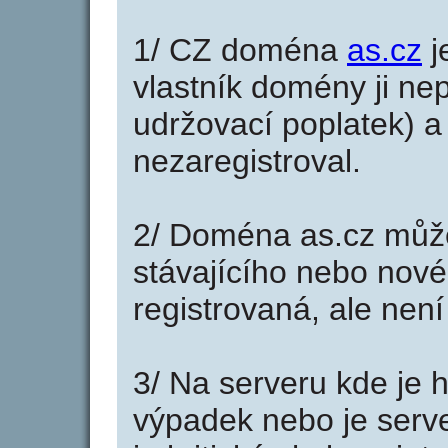
1/ CZ doména
as.cz
j
vlastník domény ji nep
udržovací poplatek) a 
nezaregistroval.
2/ Doména as.cz může
stávajícího nebo nové
registrovaná, ale nen
3/ Na serveru kde je 
výpadek nebo je serve