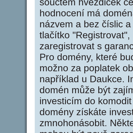
součtem hvězdiček ce
hodnocení má doména 
názvem a bez číslic a
tlačítko "Registrovat
zaregistrovat s garan
Pro domény, které bud
možno za poplatek obj
například u Daukce. I
domén může být zajím
investicím do komodit 
domény získáte invest
zmnohonásobit. Někte