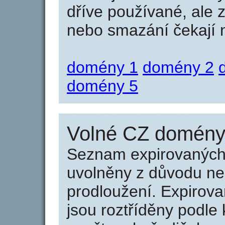
dříve používané, ale 
nebo smazání čekají na
domény 1
domény 2
domény 5
Volné CZ domény 
Seznam expirovaných 
uvolněny z důvodu neu
prodloužení. Expirov
jsou roztříděny podle k