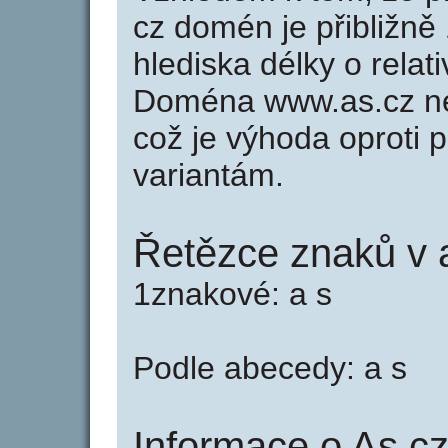
cz domén je přibližně
hlediska délky o rela
Doména www.as.cz ne
což je výhoda oprot
variantám.
Řetězce znaků v 
1znakové: a s
Podle abecedy: a s
Informace o As.cz