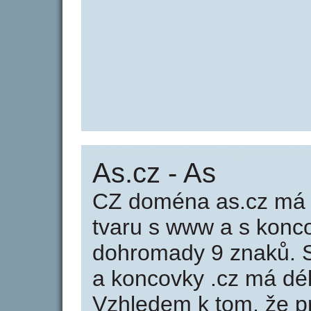
As.cz - As
CZ doména as.cz má d
tvaru s www a s konc
dohromady 9 znaků. 
a koncovky .cz má dé
Vzhledem k tom, že p