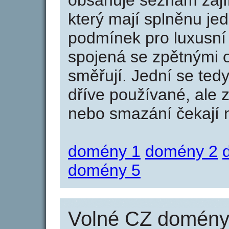
obsahuje seznam zaj
který mají splněnu jed
podmínek pro luxusní 
spojená se zpětnými 
směřují. Jední se tedy
dříve používané, ale 
nebo smazání čekají na
domény 1
domény 2
domény 5
Volné CZ domény 