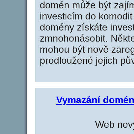
domén může být zajím
investicím do komodit 
domény získáte invest
zmnohonásobit. Někte
mohou být nově zareg
prodloužené jejich pův
Vymazání domén
Web nevy