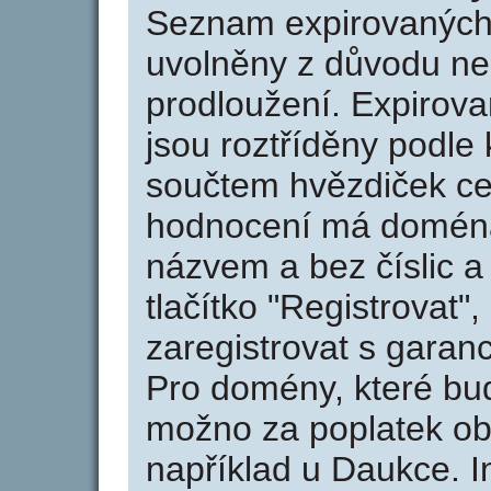
Seznam expirovaných 
uvolněny z důvodu neu
prodloužení. Expirov
jsou roztříděny podle k
součtem hvězdiček ce
hodnocení má doména 
názvem a bez číslic a
tlačítko "Registrovat
zaregistrovat s garan
Pro domény, které bud
možno za poplatek obj
například u Daukce. I