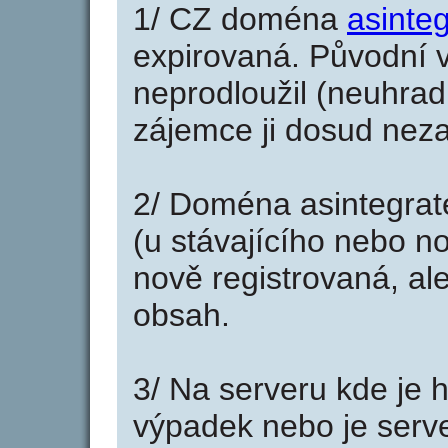
1/ CZ doména
asinte
expirovaná. Původní v
neprodloužil (neuhradi
zájemce ji dosud neza
2/ Doména asintegrat
(u stávajícího nebo n
nově registrovaná, al
obsah.
3/ Na serveru kde je 
výpadek nebo je serve