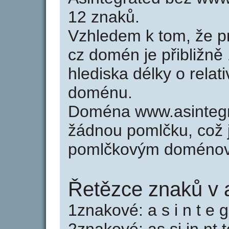
12 znaků.
Vzhledem k tom, že p
cz domén je přibližně
hlediska délky o relat
doménu.
Doména www.asintegr
žádnou pomlčku, což j
pomlčkovým doménov
Řetězce znaků v a
1znakové: a s i n t e g 