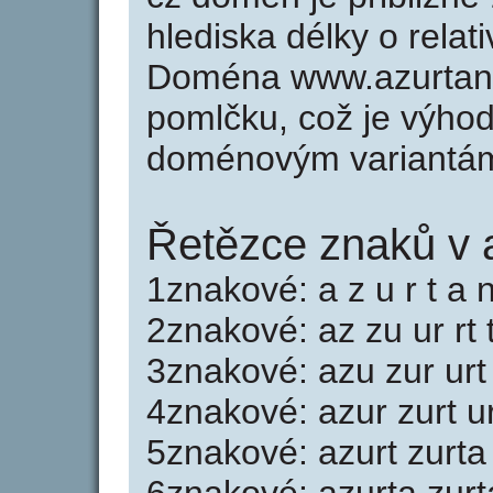
hlediska délky o rela
Doména www.azurtan
pomlčku, což je výho
doménovým variantá
Řetězce znaků v 
1znakové: a z u r t a 
2znakové: az zu ur rt 
3znakové: azu zur urt 
4znakové: azur zurt ur
5znakové: azurt zurta