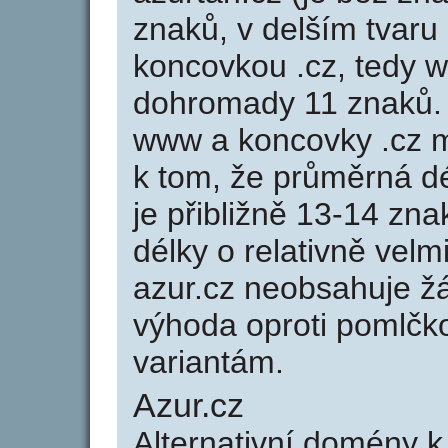
znaků, v delším tvaru 
koncovkou .cz, tedy 
dohromady 11 znaků.
www a koncovky .cz 
k tom, že průměrná d
je přibližně 13-14 zna
délky o relativně ve
azur.cz neobsahuje ž
výhoda oproti poml
variantám.
Azur.cz
Alternativní domény 