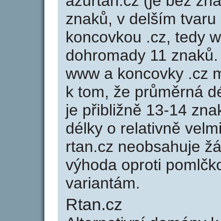
azurtan.cz (je bez zn
znaků, v delším tvaru 
koncovkou .cz, tedy 
dohromady 11 znaků.
www a koncovky .cz 
k tom, že průměrná d
je přibližně 13-14 zna
délky o relativně ve
rtan.cz neobsahuje ž
výhoda oproti poml
variantám.
Rtan.cz