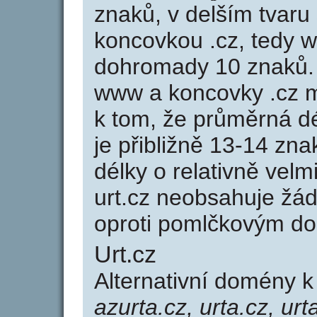
znaků, v delším tvaru 
koncovkou .cz, tedy 
dohromady 10 znaků.
www a koncovky .cz 
k tom, že průměrná d
je přibližně 13-14 zna
délky o relativně ve
urt.cz neobsahuje žá
oproti pomlčkovým d
Urt.cz
Alternativní domény 
azurta.cz, urta.cz, urt