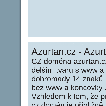
Azurtan.cz - Azur
CZ doména azurtan.c
delším tvaru s www a
dohromady 14 znaků.
bez www a koncovky .
Vzhledem k tom, že p
cz domén je přibližně