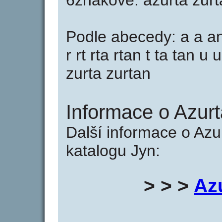
6znakové: azurta zurt
Podle abecedy: a a an
r rt rta rtan t ta tan u 
zurta zurtan
Informace o Azurt
Další informace o Azu
katalogu Jyn:
> > >
Az