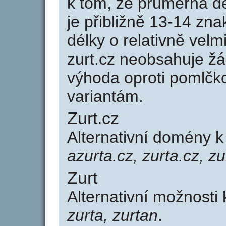
k tom, že průměrná d
je přibližně 13-14 zna
délky o relativně ve
zurt.cz neobsahuje ž
výhoda oproti poml
variantám.
Zurt.cz
Alternativní domény 
azurta.cz, zurta.cz, z
Zurt
Alternativní možnosti 
zurta, zurtan
.