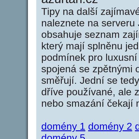
Tipy na další zajíma
naleznete na serveru 
obsahuje seznam zaj
který mají splněnu jed
podmínek pro luxusní 
spojená se zpětnými 
směřují. Jední se tedy
dříve používané, ale 
nebo smazání čekají na
domény 1
domény 2
domény 5