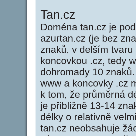
Tan.cz
Doména tan.cz je p
azurtan.cz (je bez zn
znaků, v delším tvaru 
koncovkou .cz, tedy 
dohromady 10 znaků.
www a koncovky .cz 
k tom, že průměrná d
je přibližně 13-14 zna
délky o relativně ve
tan.cz neobsahuje žá