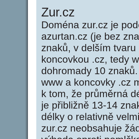
Zur.cz
Doména zur.cz je p
azurtan.cz (je bez zn
znaků, v delším tvaru 
koncovkou .cz, tedy 
dohromady 10 znaků.
www a koncovky .cz 
k tom, že průměrná d
je přibližně 13-14 zna
délky o relativně ve
zur.cz neobsahuje žá