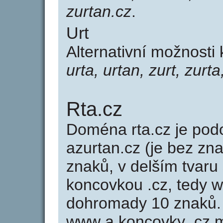
zurtan.cz
.
Urt
Alternativní možnosti 
urta, urtan, zurt, zurta
Rta.cz
Doména rta.cz je p
azurtan.cz (je bez zn
znaků, v delším tvaru 
koncovkou .cz, tedy 
dohromady 10 znaků.
www a koncovky .cz 