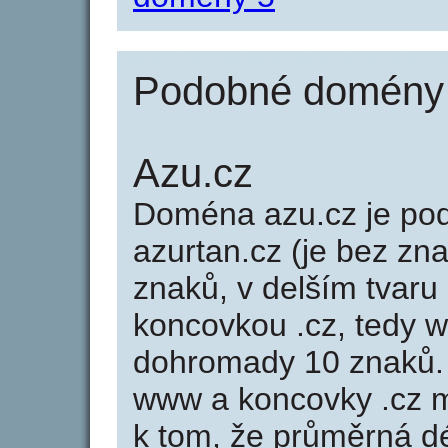
Podobné domény j
Azu.cz
Doména azu.cz je p
azurtan.cz (je bez zn
znaků, v delším tvaru 
koncovkou .cz, tedy 
dohromady 10 znaků.
www a koncovky .cz 
k tom, že průměrná d