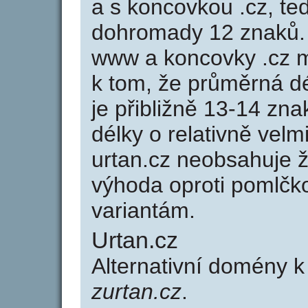
a s koncovkou .cz, te
dohromady 12 znaků.
www a koncovky .cz 
k tom, že průměrná d
je přibližně 13-14 zna
délky o relativně ve
urtan.cz neobsahuje 
výhoda oproti poml
variantám.
Urtan.cz
Alternativní domény k
zurtan.cz
.