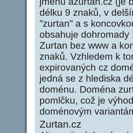
jménu azurtan.cz (je 
délku 9 znaků, v delší
"zurtan" a s koncovko
obsahuje dohromady 
Zurtan bez www a kon
znaků. Vzhledem k to
expirovaných cz domén
jedná se z hlediska dé
doménu. Doména zurt
pomlčku, což je výho
doménovým variantá
Zurtan.cz