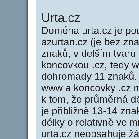
Urta.cz
Doména urta.cz je 
azurtan.cz (je bez zn
znaků, v delším tvaru 
koncovkou .cz, tedy 
dohromady 11 znaků.
www a koncovky .cz 
k tom, že průměrná d
je přibližně 13-14 zna
délky o relativně ve
urta.cz neobsahuje ž