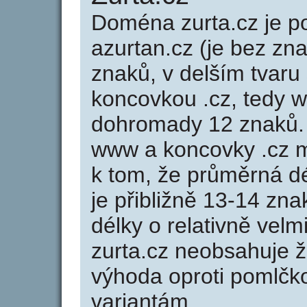
Doména zurta.cz je
azurtan.cz (je bez zn
znaků, v delším tvaru 
koncovkou .cz, tedy 
dohromady 12 znaků.
www a koncovky .cz 
k tom, že průměrná d
je přibližně 13-14 zna
délky o relativně ve
zurta.cz neobsahuje 
výhoda oproti poml
variantám.