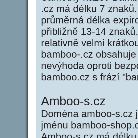
.cz má délku 7 znaků
průměrná délka expir
přibližně 13-14 znaků,
relativně velmi krát
bamboo-.cz obsahuje 
nevýhoda oproti bezp
bamboo.cz s frází "b
Amboo-s.cz
Doména amboo-s.cz 
jménu bamboo-shop.cz
Amboo-s.cz má délku 