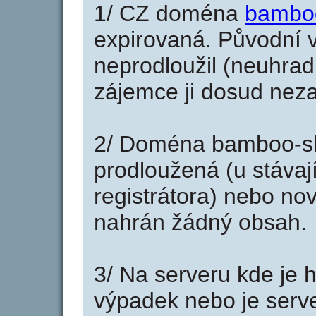
1/ CZ doména
bambo
expirovaná. Původní v
neprodloužil (neuhradi
zájemce ji dosud neza
2/ Doména bamboo-sh
prodloužená (u stáva
registrátora) nebo no
nahrán žádný obsah.
3/ Na serveru kde je 
výpadek nebo je serve