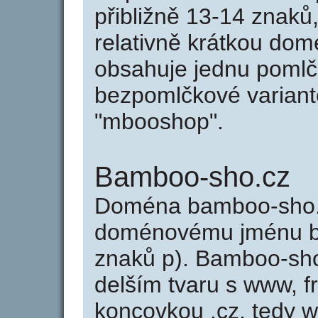
přibližně 13-14 znaků,
relativně krátkou d
obsahuje jednu pomlčk
bezpomlčkové variant
"mbooshop".
Bamboo-sho.cz
Doména bamboo-sho.
doménovému jménu b
znaků p). Bamboo-sho
delším tvaru s www, f
koncovkou .cz, tedy