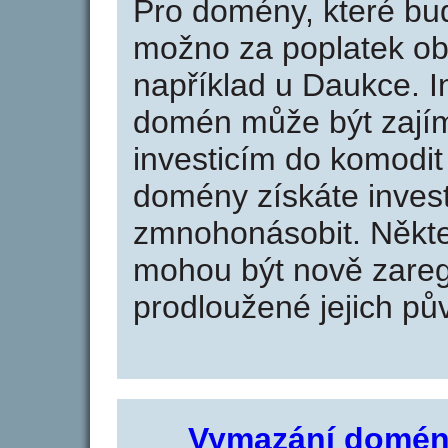
Pro domény, které bud
možno za poplatek obj
například u Daukce. I
domén může být zajím
investicím do komodit 
domény získáte invest
zmnohonásobit. Někte
mohou být nově zareg
prodloužené jejich pův
Vymazání domén