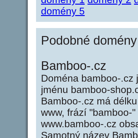
domény 5
Podobné domény 
Bamboo-.cz
Doména bamboo-.cz 
jménu bamboo-shop.cz
Bamboo-.cz má délku 
www, frází "bamboo-" 
www.bamboo-.cz obsa
Samotný název Bamb