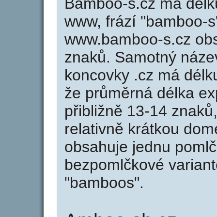
Bamboo-s.cz má délku
www, frází "bamboo-s"
www.bamboo-s.cz ob
znaků. Samotný náz
koncovky .cz má délk
že průměrná délka ex
přibližně 13-14 znaků,
relativně krátkou d
obsahuje jednu pomlčk
bezpomlčkové variant
"bamboos".