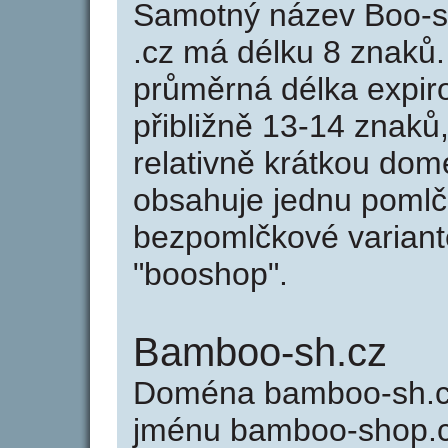
Samotný název Boo-s
.cz má délku 8 znaků
průměrná délka expir
přibližně 13-14 znaků,
relativně krátkou do
obsahuje jednu pomlčk
bezpomlčkové variant
"booshop".
Bamboo-sh.cz
Doména bamboo-sh.c
jménu bamboo-shop.cz