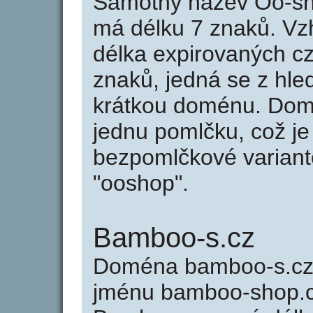
Samotný název Oo-sh
má délku 7 znaků. Vz
délka expirovaných cz
znaků, jedná se z hled
krátkou doménu. Dom
jednu pomlčku, což je
bezpomlčkové variantě
"ooshop".
Bamboo-s.cz
Doména bamboo-s.cz
jménu bamboo-shop.cz