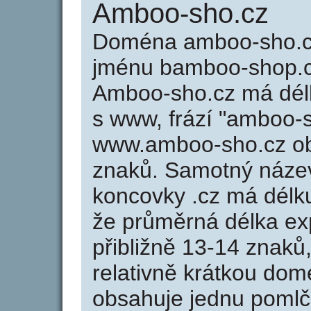
Amboo-sho.cz
Doména amboo-sho.c
jménu bamboo-shop.cz
Amboo-sho.cz má délk
s www, frází "amboo-s
www.amboo-sho.cz o
znaků. Samotný náz
koncovky .cz má délk
že průměrná délka ex
přibližně 13-14 znaků,
relativně krátkou d
obsahuje jednu pomlčk