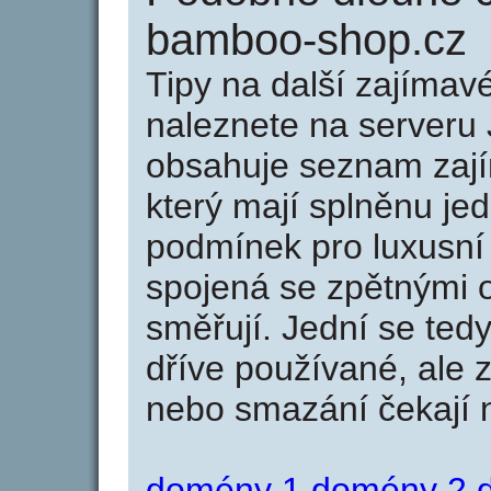
bamboo-shop.cz
Tipy na další zajíma
naleznete na serveru 
obsahuje seznam zaj
který mají splněnu jed
podmínek pro luxusní 
spojená se zpětnými 
směřují. Jední se tedy
dříve používané, ale 
nebo smazání čekají na
domény 1
domény 2