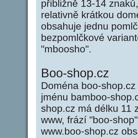
přibližně 13-14 znaků,
relativně krátkou d
obsahuje jednu pomlčk
bezpomlčkové variant
"mboosho".
Boo-shop.cz
Doména boo-shop.cz
jménu bamboo-shop.cz
shop.cz má délku 11 z
www, frází "boo-shop"
www.boo-shop.cz obs