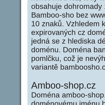
obsahuje dohromady 
Bamboo-sho bez www 
10 znaků. Vzhledem k
expirovaných cz domén
jedná se z hlediska dé
doménu. Doména bam
pomlčku, což je nevý
variantě bamboosho.c
Amboo-shop.cz
Doména amboo-shop.
doménovému jménu b