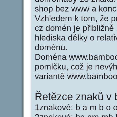
shop bez www a konco
Vzhledem k tom, že p
cz domén je přibližně
hlediska délky o relat
doménu.
Doména www.bamboo-
pomlčku, což je nevý
variantě www.bamboo
Řetězce znaků v
1znakové: b a m b o o