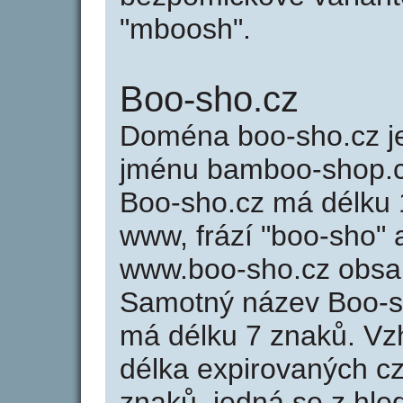
"mboosh".
Boo-sho.cz
Doména boo-sho.cz 
jménu bamboo-shop.c
Boo-sho.cz má délku 1
www, frází "boo-sho" 
www.boo-sho.cz obsa
Samotný název Boo-s
má délku 7 znaků. Vz
délka expirovaných cz
znaků, jedná se z hled