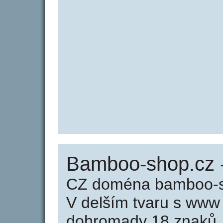
Bamboo-shop.cz 
CZ doména bamboo-sh
V delším tvaru s www
dohromady 18 znaků