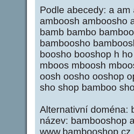
Podle abecedy: a a
amboosh amboosho a
bamb bambo bamboo
bamboosho bamboosh
boosho booshop h h
mboos mboosh mboos
oosh oosho ooshop op
sho shop bamboo sh
Alternativní doména: 
název: bambooshop a 
www.bambooshop.cz.