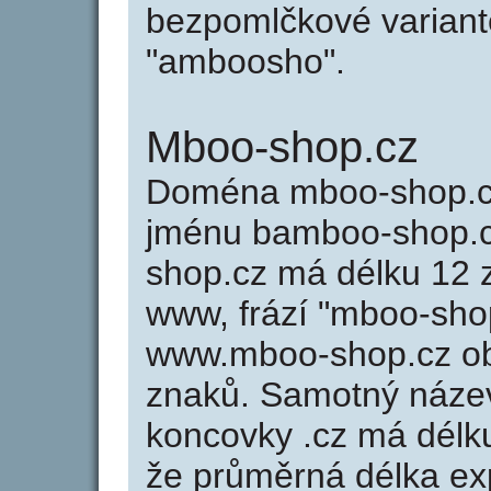
bezpomlčkové variant
"amboosho".
Mboo-shop.cz
Doména mboo-shop.c
jménu bamboo-shop.cz
shop.cz má délku 12 z
www, frází "mboo-shop
www.mboo-shop.cz o
znaků. Samotný náze
koncovky .cz má délk
že průměrná délka ex