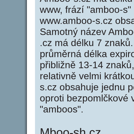
www, frází "amboo-s" 
www.amboo-s.cz obsa
Samotný název Ambo
.cz má délku 7 znaků
průměrná délka expir
přibližně 13-14 znaků,
relativně velmi krát
s.cz obsahuje jednu 
oproti bezpomlčkové v
"amboos".
Mboo-sh.cz