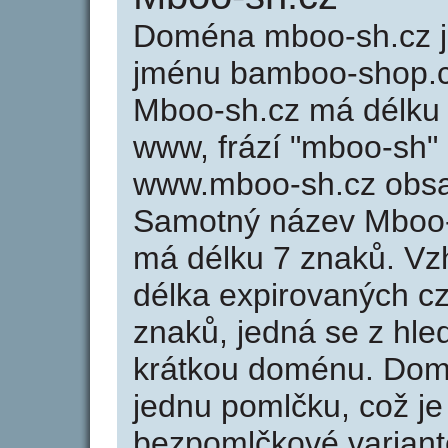
Doména mboo-sh.cz 
jménu bamboo-shop.cz
Mboo-sh.cz má délku 
www, frází "mboo-sh" 
www.mboo-sh.cz obsa
Samotný název Mboo-
má délku 7 znaků. Vz
délka expirovaných cz
znaků, jedná se z hled
krátkou doménu. Dom
jednu pomlčku, což je
bezpomlčkové variant