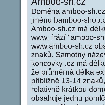
Amboo-sh.cz
Doména amboo-sh.cz
jménu bamboo-shop.cz
Amboo-sh.cz má délku
www, frází "amboo-sh"
www.amboo-sh.cz ob
znaků. Samotný náze
koncovky .cz má délk
že průměrná délka ex
přibližně 13-14 znaků,
relativně krátkou d
obsahuje jednu pomlčk