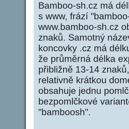
Bamboo-sh.cz má délk
s www, frází "bamboo-
www.bamboo-sh.cz o
znaků. Samotný náz
koncovky .cz má délk
že průměrná délka ex
přibližně 13-14 znaků,
relativně krátkou d
obsahuje jednu pomlčk
bezpomlčkové variant
"bamboosh".