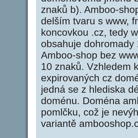
znaků b). Amboo-shop
delším tvaru s www, f
koncovkou .cz, tedy
obsahuje dohromady 
Amboo-shop bez www 
10 znaků. Vzhledem k
expirovaných cz domén
jedná se z hlediska dé
doménu. Doména amb
pomlčku, což je nevý
variantě ambooshop.c