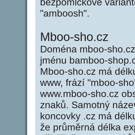
bezpomlčkové variant
"amboosh".
Mboo-sho.cz
Doména mboo-sho.cz
jménu bamboo-shop.cz
Mboo-sho.cz má délku
www, frází "mboo-sho"
www.mboo-sho.cz ob
znaků. Samotný náze
koncovky .cz má délk
že průměrná délka ex