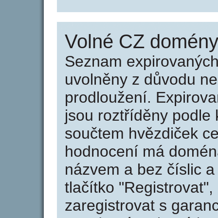
Volné CZ domény 
Seznam expirovaných 
uvolněny z důvodu neu
prodloužení. Expirov
jsou roztříděny podle k
součtem hvězdiček ce
hodnocení má doména 
názvem a bez číslic a
tlačítko "Registrovat
zaregistrovat s garan