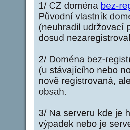
1/ CZ doména
bez-reg
Původní vlastník domé
(neuhradil udržovací p
dosud nezaregistroval
2/ Doména bez-regist
(u stávajícího nebo n
nově registrovaná, al
obsah.
3/ Na serveru kde je 
výpadek nebo je serve