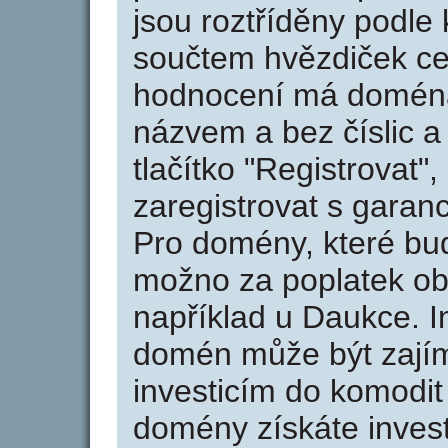
jsou roztříděny podle k
součtem hvězdiček ce
hodnocení má doména 
názvem a bez číslic a
tlačítko "Registrovat
zaregistrovat s garan
Pro domény, které bud
možno za poplatek obj
například u Daukce. I
domén může být zajím
investicím do komodit 
domény získáte invest