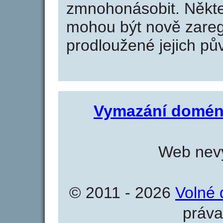
zmnohonásobit. Někte
mohou být nově zareg
prodloužené jejich pův
Vymazání domén
Web nevy
© 2011 - 2026
Volné 
práva