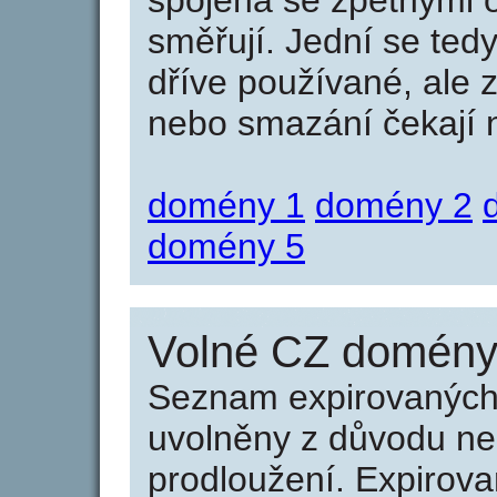
spojená se zpětnými 
směřují. Jední se tedy
dříve používané, ale 
nebo smazání čekají na
domény 1
domény 2
domény 5
Volné CZ domény 
Seznam expirovaných 
uvolněny z důvodu neu
prodloužení. Expirov