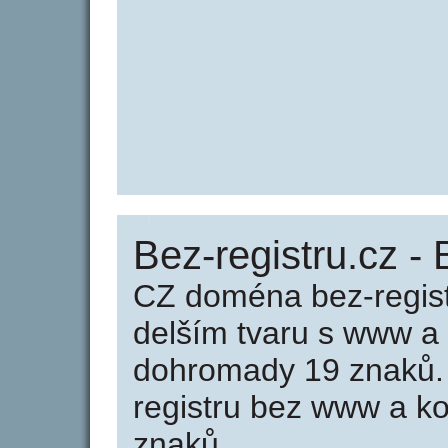
Bez-registru.cz - 
CZ doména bez-regist
delším tvaru s www a
dohromady 19 znaků.
registru bez www a k
znaků.