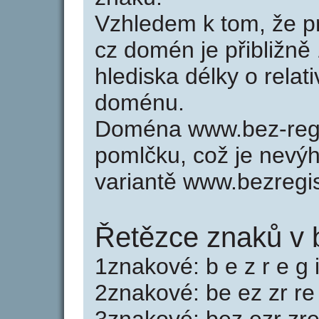
Vzhledem k tom, že p
cz domén je přibližně
hlediska délky o relat
doménu.
Doména www.bez-regi
pomlčku, což je nevý
variantě www.bezregis
Řetězce znaků v b
1znakové: b e z r e g i 
2znakové: be ez zr re e