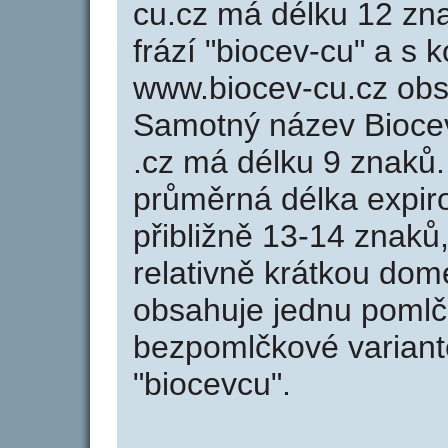
cu.cz má délku 12 zna
frází "biocev-cu" a s 
www.biocev-cu.cz ob
Samotný název Bioce
.cz má délku 9 znaků
průměrná délka expir
přibližně 13-14 znaků,
relativně krátkou do
obsahuje jednu pomlčk
bezpomlčkové variantě
"biocevcu".