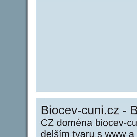
Biocev-cuni.cz - 
CZ doména biocev-cun
delším tvaru s www a