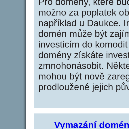
Pro domény, které bud
možno za poplatek obj
například u Daukce. I
domén může být zajím
investicím do komodit 
domény získáte invest
zmnohonásobit. Někte
mohou být nově zareg
prodloužené jejich pův
Vymazání domén