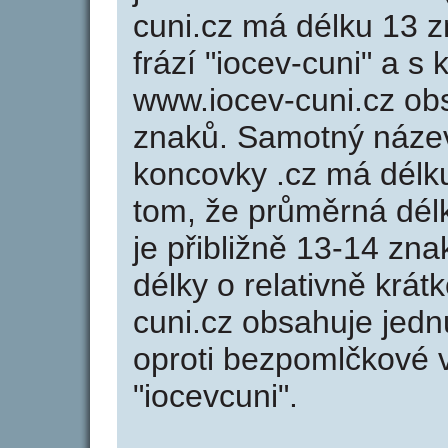
cuni.cz má délku 13 z
frází "iocev-cuni" a s
www.iocev-cuni.cz o
znaků. Samotný náze
koncovky .cz má délk
tom, že průměrná dél
je přibližně 13-14 zna
délky o relativně kr
cuni.cz obsahuje jed
oproti bezpomlčkové va
"iocevcuni".