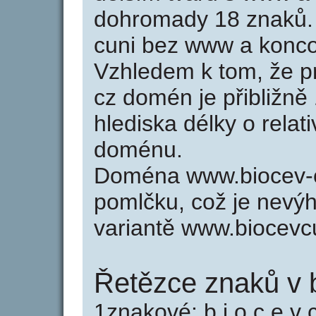
dohromady 18 znaků.
cuni bez www a konco
Vzhledem k tom, že p
cz domén je přibližně
hlediska délky o relat
doménu.
Doména www.biocev-c
pomlčku, což je nevý
variantě www.biocevc
Řetězce znaků v 
1znakové: b i o c e v c