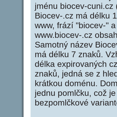
jménu biocev-cuni.cz 
Biocev-.cz má délku 1
www, frází "biocev-" a
www.biocev-.cz obsa
Samotný název Bioce
má délku 7 znaků. Vz
délka expirovaných cz
znaků, jedná se z hled
krátkou doménu. Dom
jednu pomlčku, což je
bezpomlčkové variantě 