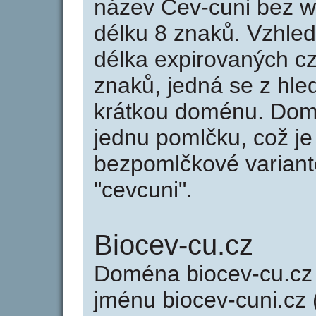
název Cev-cuni bez 
délku 8 znaků. Vzhle
délka expirovaných cz
znaků, jedná se z hled
krátkou doménu. Dom
jednu pomlčku, což je
bezpomlčkové variantě
"cevcuni".
Biocev-cu.cz
Doména biocev-cu.c
jménu biocev-cuni.cz (