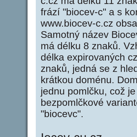
c.cz má délku 11 znak
frází "biocev-c" a s k
www.biocev-c.cz obs
Samotný název Bioce
má délku 8 znaků. Vz
délka expirovaných cz
znaků, jedná se z hled
krátkou doménu. Dom
jednu pomlčku, což je
bezpomlčkové variantě
"biocevc".