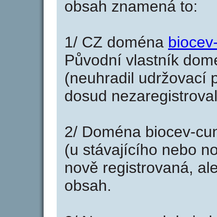
obsah znamená to:
1/ CZ doména
biocev
Původní vlastník domé
(neuhradil udržovací p
dosud nezaregistroval
2/ Doména biocev-cun
(u stávajícího nebo n
nově registrovaná, al
obsah.