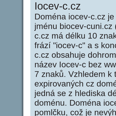
Iocev-c.cz
Doména iocev-c.cz 
jménu biocev-cuni.cz 
c.cz má délku 10 znak
frází "iocev-c" a s ko
c.cz obsahuje dohro
název Iocev-c bez ww
7 znaků. Vzhledem k 
expirovaných cz domén
jedná se z hlediska dé
doménu. Doména ioce
pomlčku, což je nevý