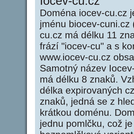
Iocev-cu.cz
Doména iocev-cu.cz
jménu biocev-cuni.cz (
cu.cz má délku 11 zna
frází "iocev-cu" a s k
www.iocev-cu.cz obs
Samotný název Iocev
má délku 8 znaků. Vz
délka expirovaných cz
znaků, jedná se z hled
krátkou doménu. Dom
jednu pomlčku, což je