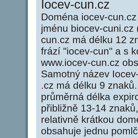
Iocev-cun.cz
Doména iocev-cun.c
jménu biocev-cuni.cz (
cun.cz má délku 12 zn
frází "iocev-cun" a s 
www.iocev-cun.cz ob
Samotný název Iocev
.cz má délku 9 znaků
průměrná délka expir
přibližně 13-14 znaků,
relativně krátkou do
obsahuje jednu pomlčk