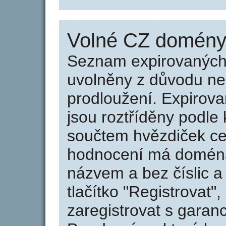
Volné CZ domény 
Seznam expirovaných 
uvolněny z důvodu neu
prodloužení. Expirov
jsou roztříděny podle k
součtem hvězdiček ce
hodnocení má doména 
názvem a bez číslic a
tlačítko "Registrovat
zaregistrovat s garan