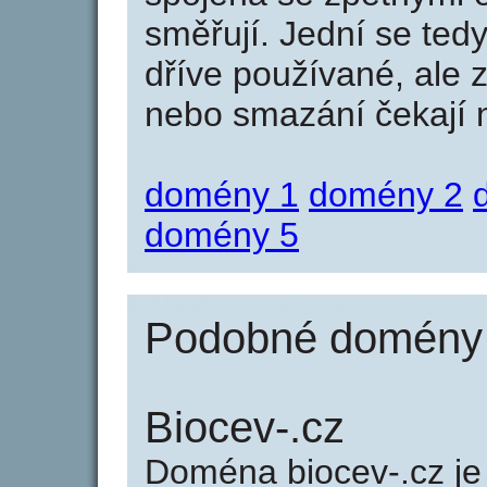
směřují. Jední se tedy
dříve používané, ale 
nebo smazání čekají na
domény 1
domény 2
domény 5
Podobné domény j
Biocev-.cz
Doména biocev-.cz 