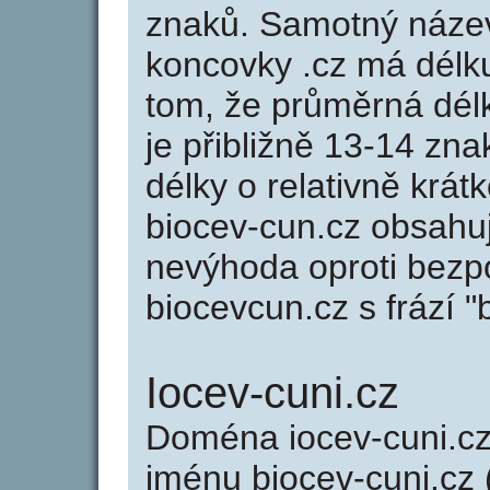
znaků. Samotný náze
koncovky .cz má délk
tom, že průměrná dél
je přibližně 13-14 zna
délky o relativně kr
biocev-cun.cz obsahuj
nevýhoda oproti bezp
biocevcun.cz s frází "
Iocev-cuni.cz
Doména iocev-cuni.c
jménu biocev-cuni.cz 