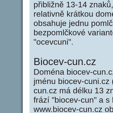
přibližně 13-14 znaků,
relativně krátkou do
obsahuje jednu pomlčk
bezpomlčkové variantě
"ocevcuni".
Biocev-cun.cz
Doména biocev-cun.
jménu biocev-cuni.cz (
cun.cz má délku 13 zn
frází "biocev-cun" a s
www.biocev-cun.cz o