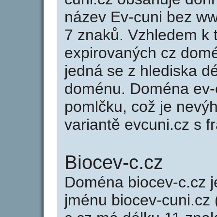
název Ev-cuni bez ww
7 znaků. Vzhledem k 
expirovaných cz domén
jedná se z hlediska dé
doménu. Doména ev-c
pomlčku, což je nevý
variantě evcuni.cz s fr
Biocev-c.cz
Doména biocev-c.cz
jménu biocev-cuni.cz 