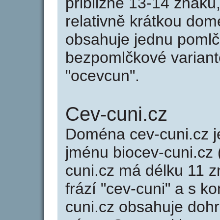
přibližně 13-14 znaků,
relativně krátkou do
obsahuje jednu pomlčk
bezpomlčkové variantě
"ocevcun".
Cev-cuni.cz
Doména cev-cuni.cz
jménu biocev-cuni.cz 
cuni.cz má délku 11 z
frází "cev-cuni" a s 
cuni.cz obsahuje do