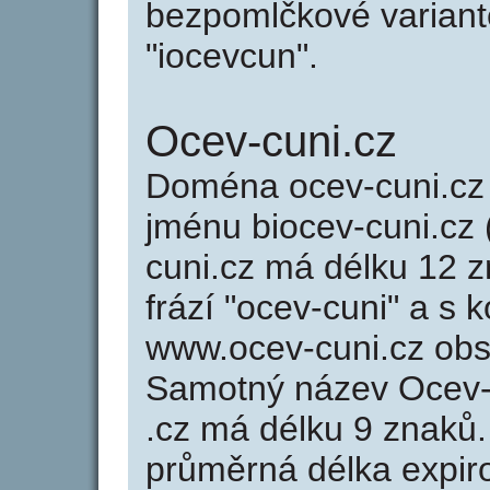
bezpomlčkové variantě
"iocevcun".
Ocev-cuni.cz
Doména ocev-cuni.c
jménu biocev-cuni.cz 
cuni.cz má délku 12 z
frází "ocev-cuni" a s 
www.ocev-cuni.cz ob
Samotný název Ocev-
.cz má délku 9 znaků
průměrná délka expir