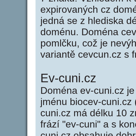
expirovaných cz domén
jedná se z hlediska dé
doménu. Doména cev-
pomlčku, což je nevý
variantě cevcun.cz s f
Ev-cuni.cz
Doména ev-cuni.cz 
jménu biocev-cuni.cz 
cuni.cz má délku 10 z
frází "ev-cuni" a s ko
cuni.cz obsahuje do