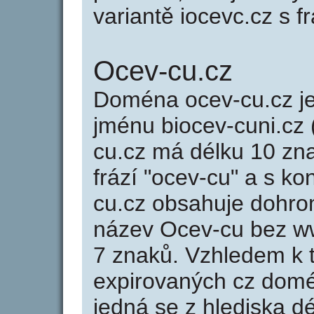
variantě iocevc.cz s fr
Ocev-cu.cz
Doména ocev-cu.cz 
jménu biocev-cuni.cz 
cu.cz má délku 10 zna
frází "ocev-cu" a s k
cu.cz obsahuje dohr
název Ocev-cu bez w
7 znaků. Vzhledem k 
expirovaných cz domén
jedná se z hlediska dé