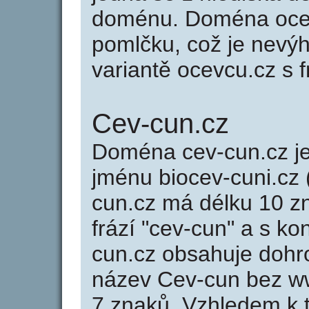
doménu. Doména ocev
pomlčku, což je nevý
variantě ocevcu.cz s f
Cev-cun.cz
Doména cev-cun.cz 
jménu biocev-cuni.cz (
cun.cz má délku 10 zn
frází "cev-cun" a s k
cun.cz obsahuje doh
název Cev-cun bez w
7 znaků. Vzhledem k 