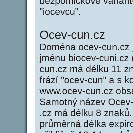
bezpomlčkové variantě
"iocevcu".
Ocev-cun.cz
Doména ocev-cun.cz
jménu biocev-cuni.cz (
cun.cz má délku 11 zn
frází "ocev-cun" a s k
www.ocev-cun.cz obs
Samotný název Ocev-
.cz má délku 8 znaků
průměrná délka expir