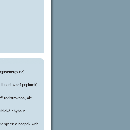
ogasenergy.cz)
dil udržovací poplatek)
ě registrovaná, ale
ritická chyba v
senergy.cz a naopak web