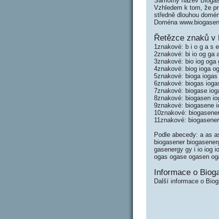
Samotný název Biogas
Vzhledem k tom, že prů
středně dlouhou domé
Doména www.biogasene
Řetězce znaků v 
1znakové: b i o g a s e
2znakové: bi io og ga 
3znakové: bio iog oga 
4znakové: biog ioga o
5znakové: bioga iogas
6znakové: biogas ioga
7znakové: biogase iog
8znakové: biogasen i
9znakové: biogasene 
10znakové: biogasener
11znakové: biogasener
Podle abecedy: a as a
biogasener biogasener
gasenergy gy i io iog 
ogas ogase ogasen oga
Informace o Biog
Další informace o Bio