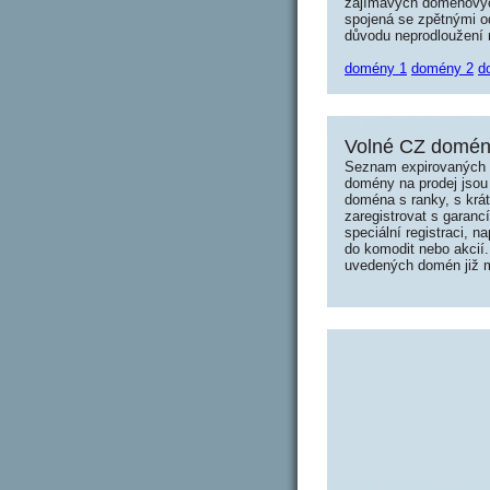
zajímavých doménových 
spojená se zpětnými od
důvodu neprodloužení n
domény 1
domény 2
d
Volné CZ domény
Seznam expirovaných d
domény na prodej jsou 
doména s ranky, s krá
zaregistrovat s garanc
speciální registraci, 
do komodit nebo akcií.
uvedených domén již mo