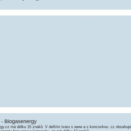
 - Biogasenergy
gy.cz má délku 15 znaků. V delším tvaru s www a s koncovkou .cz obsahuj