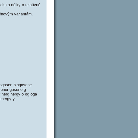
iska délky o relativně
énovým variantám.
iogasen biogasene
sener gasenerg
r nerg nergy o og oga
energy y