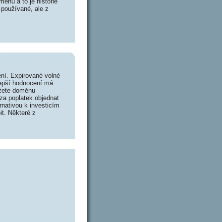
énu a to je historie
 používané, ale z
ní. Expirované volné
lepší hodnocení má
ůžete doménu
za poplatek objednat
rnativou k investicím
it. Některé z