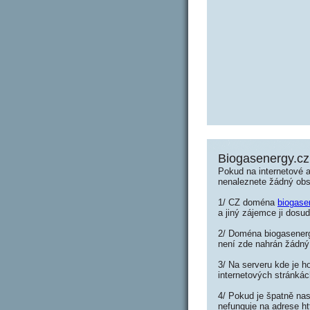
Biogasenergy.cz
Pokud na internetové 
nenaleznete žádný ob
1/ CZ doména
biogase
a jiný zájemce ji dosud
2/ Doména biogasenergy
není zde nahrán žádný
3/ Na serveru kde je h
internetových stránkác
4/ Pokud je špatně nas
nefunguje na adrese ht