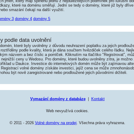
jmen, který mají splněnu jednu z nejdůležitějších podmínek pro luxusní dom
kazy, které na doménu směřují. Jední se tedy o domény, které již byly dříve
ebo smazání čekají na další využití.
omény 3
domény 4
domény 5
 podle data uvolnění
omén, které byly uvolněny z důvodu neuhrazení poplatku za jejich prodlouže
roztříděny podle kvality, která je dána součtem hvězdiček celého řádku. Nej
tkým názvem a bez číslic a pomlček. Kliknutím na tlačítko "Registrovat", m
í nejnižší ceny u Wedosu. Pro domény, které budou uvolněny zítra, je možno 
například u Daukce. Investice do internetových domén může být zajímavou alte
 Registrací volné domény získáte investici, jejíž cena se může zmnohonásob
hou být nově zaregistrované nebo prodloužené jejich původními držiteli.
Vymazání domény z databáze
|
Kontakt
Web nevyužívá cookies.
© 2011 - 2026
Volné domény na prodej
. Všechna práva vyhrazena.