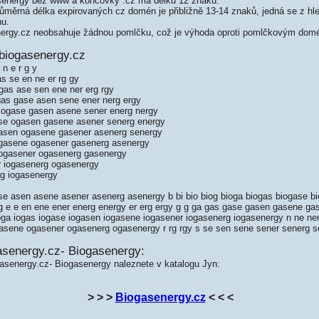
energy bez www a koncovky .cz má délku 12 znaků.
měrná délka expirovaných cz domén je přibližně 13-14 znaků, jedná se z hled
nu.
rgy.cz neobsahuje žádnou pomlčku, což je výhoda oproti pomlčkovým dom
biogasenergy.cz
 n e r g y
as se en ne er rg gy
gas ase sen ene ner erg rgy
gas gase asen sene ener nerg ergy
 ogase gasen asene sener energ nergy
se ogasen gasene asener senerg energy
asen ogasene gasener asenerg senergy
ogasene ogasener gasenerg asenergy
iogasener ogasenerg gasenergy
 iogasenerg ogasenergy
g iogasenergy
se asen asene asener asenerg asenergy b bi bio biog bioga biogas biogase b
g e e en ene ener energ energy er erg ergy g g ga gas gase gasen gasene ga
ioga iogas iogase iogasen iogasene iogasener iogasenerg iogasenergy n ne ne
sene ogasener ogasenerg ogasenergy r rg rgy s se sen sene sener senerg s
asenergy.cz- Biogasenergy:
gasenergy.cz- Biogasenergy naleznete v katalogu Jyn:
> > >
Biogasenergy.cz
< < <