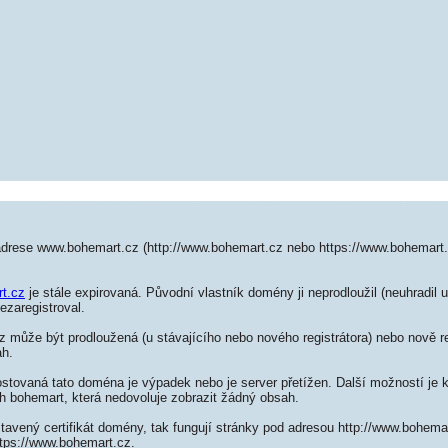
adrese www.bohemart.cz (http://www.bohemart.cz nebo https://www.bohemart
t.cz
je stále expirovaná. Původní vlastník domény ji neprodloužil (neuhradil 
ezaregistroval.
může být prodloužená (u stávajícího nebo nového registrátora) nebo nově re
ah.
ostovaná tato doména je výpadek nebo je server přetížen. Další možností je k
h bohemart, která nedovoluje zobrazit žádný obsah.
tavený certifikát domény, tak fungují stránky pod adresou http://www.bohem
ttps://www.bohemart.cz.