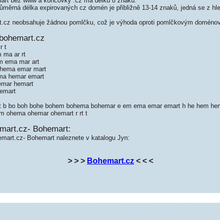
rt bez www a koncovky .cz má délku 8 znaků.
měrná délka expirovaných cz domén je přibližně 13-14 znaků, jedná se z hled
cz neobsahuje žádnou pomlčku, což je výhoda oproti pomlčkovým doméno
bohemart.cz
r t
 ma ar rt
m ema mar art
 hema emar mart
ma hemar emart
emar hemart
emart
art b bo boh bohe bohem bohema bohemar e em ema emar emart h he hem h
m ohema ohemar ohemart r rt t
mart.cz- Bohemart:
emart.cz- Bohemart naleznete v katalogu Jyn:
> > >
Bohemart.cz
< < <