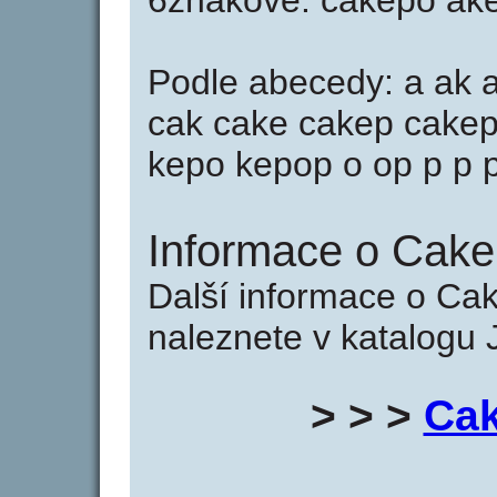
6znakové: cakepo ak
Podle abecedy: a ak 
cak cake cakep cakep
kepo kepop o op p p 
Informace o Cake
Další informace o Ca
naleznete v katalogu 
> > >
Cak