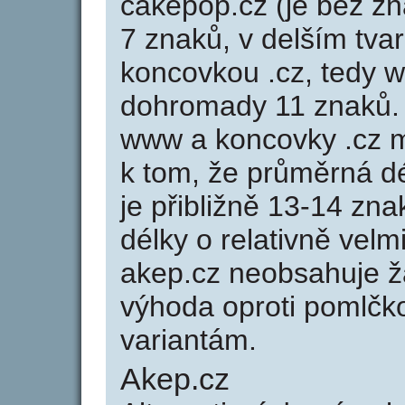
cakepop.cz (je bez z
7 znaků, v delším tvar
koncovkou .cz, tedy 
dohromady 11 znaků.
www a koncovky .cz 
k tom, že průměrná d
je přibližně 13-14 zna
délky o relativně ve
akep.cz neobsahuje ž
výhoda oproti poml
variantám.
Akep.cz