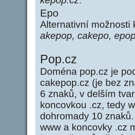
kepop.cz
.
Epo
Alternativní možnosti
akepop, cakepo, epop
Pop.cz
Doména pop.cz je p
cakepop.cz (je bez z
6 znaků, v delším tvar
koncovkou .cz, tedy 
dohromady 10 znaků.
www a koncovky .cz 