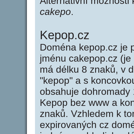
Alternativní možnosti
cakepo
.
Kepop.cz
Doména kepop.cz je
jménu cakepop.cz (je
má délku 8 znaků, v d
"kepop" a s koncovko
obsahuje dohromady 
Kepop bez www a kon
znaků. Vzhledem k to
expirovaných cz domén