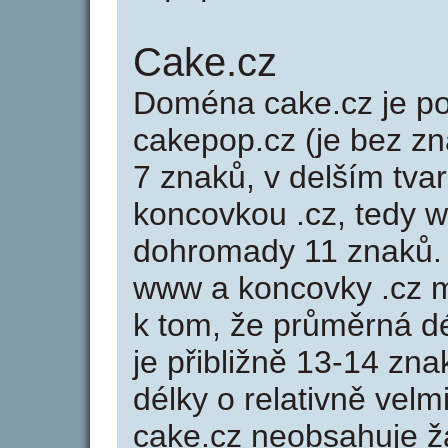
Cake.cz
Doména cake.cz je 
cakepop.cz (je bez z
7 znaků, v delším tvar
koncovkou .cz, tedy 
dohromady 11 znaků.
www a koncovky .cz 
k tom, že průměrná d
je přibližně 13-14 zna
délky o relativně ve
cake.cz neobsahuje ž