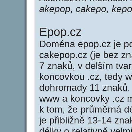
akepop, cakepo, kep
Epop.cz
Doména epop.cz je 
cakepop.cz (je bez z
7 znaků, v delším tvar
koncovkou .cz, tedy 
dohromady 11 znaků.
www a koncovky .cz 
k tom, že průměrná d
je přibližně 13-14 zna
délky o relativně ve