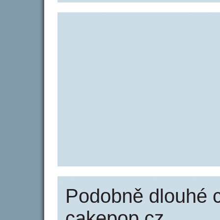
Podobně dlouhé 
cakepop.cz