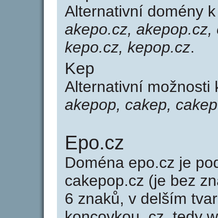
Alternativní domény 
akepo.cz, akepop.cz, 
kepo.cz, kepop.cz
.
Kep
Alternativní možnosti
akepop, cakep, cakep
Epo.cz
Doména epo.cz je p
cakepop.cz (je bez z
6 znaků, v delším tvar
koncovkou .cz, tedy 