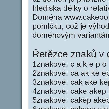
hlediska délky o rela
Doména www.cakepop
pomlčku, což je výho
doménovým variantá
Řetězce znaků v 
1znakové: c a k e p o
2znakové: ca ak ke e
3znakové: cak ake ke
4znakové: cake akep
5znakové: cakep ake