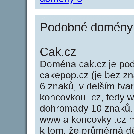
Podobné domény 
Cak.cz
Doména cak.cz je p
cakepop.cz (je bez z
6 znaků, v delším tvar
koncovkou .cz, tedy 
dohromady 10 znaků.
www a koncovky .cz 
k tom, že průměrná d