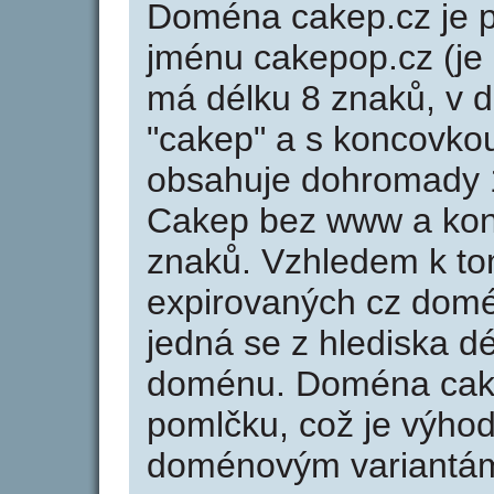
Doména cakep.cz je
jménu cakepop.cz (je
má délku 8 znaků, v d
"cakep" a s koncovko
obsahuje dohromady 
Cakep bez www a kon
znaků. Vzhledem k to
expirovaných cz domén
jedná se z hlediska dé
doménu. Doména cak
pomlčku, což je výho
doménovým variantá