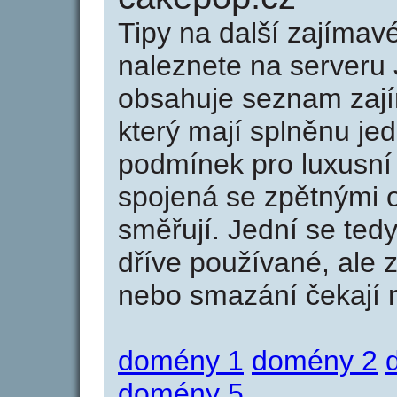
Tipy na další zajíma
naleznete na serveru 
obsahuje seznam zaj
který mají splněnu jed
podmínek pro luxusní 
spojená se zpětnými 
směřují. Jední se tedy
dříve používané, ale 
nebo smazání čekají na
domény 1
domény 2
domény 5