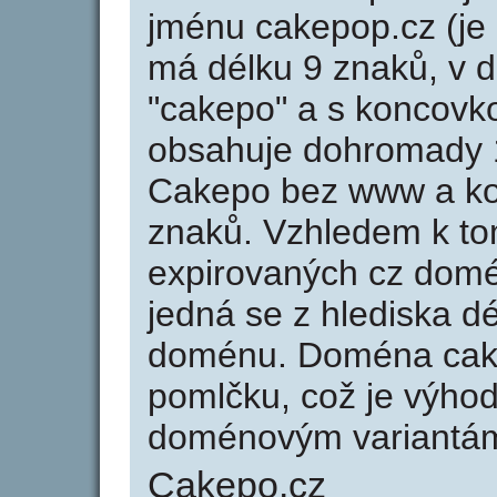
jménu cakepop.cz (je
má délku 9 znaků, v d
"cakepo" a s koncovk
obsahuje dohromady 
Cakepo bez www a ko
znaků. Vzhledem k to
expirovaných cz domén
jedná se z hlediska dé
doménu. Doména cak
pomlčku, což je výho
doménovým variantá
Cakepo.cz