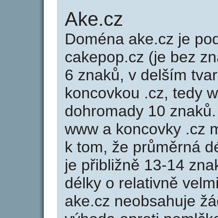
Ake.cz
Doména ake.cz je p
cakepop.cz (je bez z
6 znaků, v delším tvar
koncovkou .cz, tedy 
dohromady 10 znaků.
www a koncovky .cz 
k tom, že průměrná d
je přibližně 13-14 zna
délky o relativně ve
ake.cz neobsahuje žá