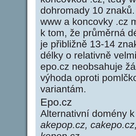
dohromady 10 znaků.
www a koncovky .cz 
k tom, že průměrná d
je přibližně 13-14 zna
délky o relativně ve
epo.cz neobsahuje žá
výhoda oproti poml
variantám.
Epo.cz
Alternativní domény 
akepop.cz, cakepo.cz,