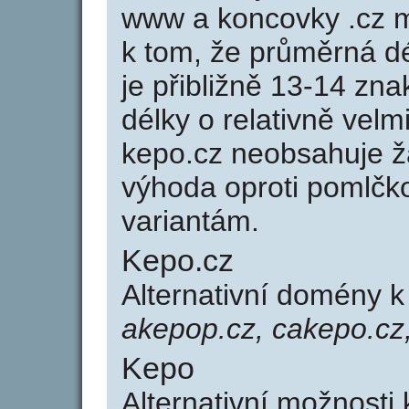
www a koncovky .cz 
k tom, že průměrná d
je přibližně 13-14 zna
délky o relativně ve
kepo.cz neobsahuje ž
výhoda oproti poml
variantám.
Kepo.cz
Alternativní domény 
akepop.cz, cakepo.cz
Kepo
Alternativní možnosti