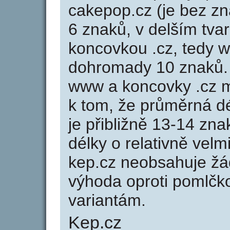
cakepop.cz (je bez z
6 znaků, v delším tvar
koncovkou .cz, tedy 
dohromady 10 znaků.
www a koncovky .cz 
k tom, že průměrná d
je přibližně 13-14 zna
délky o relativně ve
kep.cz neobsahuje žá
výhoda oproti poml
variantám.
Kep.cz