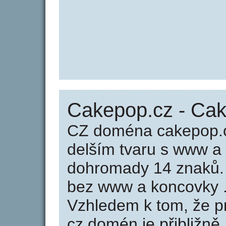
Cakepop.cz - Ca
CZ doména cakepop.c
delším tvaru s www a
dohromady 14 znaků
bez www a koncovky .
Vzhledem k tom, že p
cz domén je přibližně