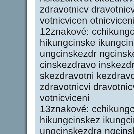
zdravotnicv dravotnicv
votnicvicen otnicvicen
12znakové: cchikungc
hikungcinske ikungci
ungcinskezdr ngcinsk
cinskezdravo inskezd
skezdravotni kezdravo
zdravotnicvi dravotnic
votnicviceni
13znakové: cchikungc
hikungcinskez ikungc
ungcinskezdra ngcins