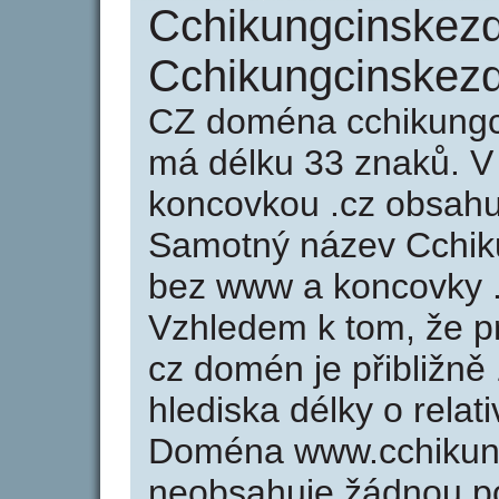
Cchikungcinskezdr
Cchikungcinskezd
CZ doména cchikungci
má délku 33 znaků. V
koncovkou .cz obsah
Samotný název Cchiku
bez www a koncovky .
Vzhledem k tom, že p
cz domén je přibližně
hlediska délky o rela
Doména www.cchikung
neobsahuje žádnou po