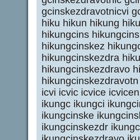
gcinskezdravotnicvi gc
hiku hikun hikung hik
hikungcins hikungcins
hikungcinskez hikung
hikungcinskezdra hik
hikungcinskezdravo h
hikungcinskezdravotn i i
icvi icvic icvice icvice
ikungc ikungci ikungc
ikungcinske ikungcin
ikungcinskezdr ikung
ikungcinskezdravo ik