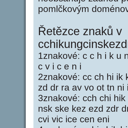
pomlčkovým doménov
Řetězce znaků v
cchikungcinskezdr
1znakové: c c h i k u n 
c v i c e n i
2znakové: cc ch hi ik 
zd dr ra av vo ot tn ni 
3znakové: cch chi hik 
nsk ske kez ezd zdr dr
cvi vic ice cen eni