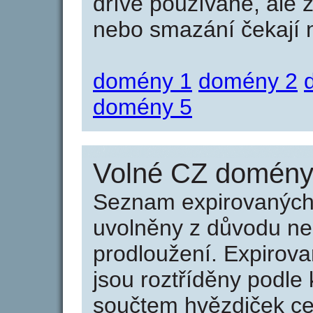
dříve používané, ale 
nebo smazání čekají na
domény 1
domény 2
domény 5
Volné CZ domény 
Seznam expirovaných 
uvolněny z důvodu neu
prodloužení. Expirov
jsou roztříděny podle k
součtem hvězdiček ce