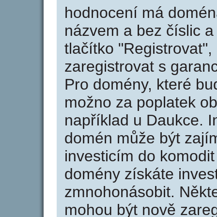
hodnocení má doména 
názvem a bez číslic a
tlačítko "Registrovat
zaregistrovat s garan
Pro domény, které bud
možno za poplatek obj
například u Daukce. I
domén může být zajím
investicím do komodit 
domény získáte invest
zmnohonásobit. Někte
mohou být nově zareg