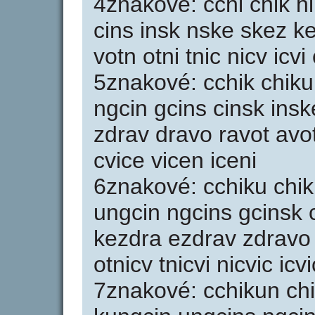
4znakové: cchi chik h
cins insk nske skez k
votn otni tnic nicv icvi
5znakové: cchik chiku
ngcin gcins cinsk ins
zdrav dravo ravot avotn
cvice vicen iceni
6znakové: cchiku chik
ungcin ngcins gcinsk 
kezdra ezdrav zdravo 
otnicv tnicvi nicvic icv
7znakové: cchikun chi