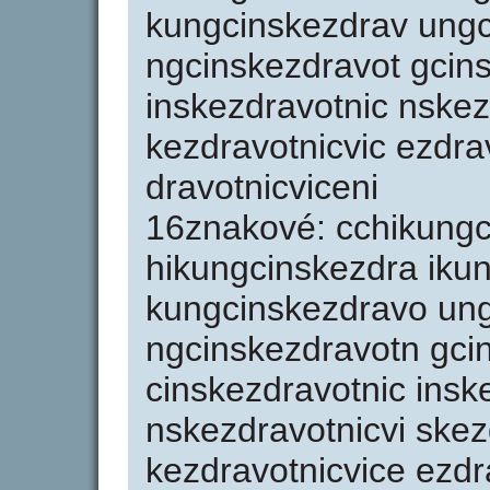
kungcinskezdrav ung
ngcinskezdravot gcin
inskezdravotnic nskez
kezdravotnicvic ezdra
dravotnicviceni
16znakové: cchikungc
hikungcinskezdra iku
kungcinskezdravo ung
ngcinskezdravotn gci
cinskezdravotnic insk
nskezdravotnicvi skez
kezdravotnicvice ezdr