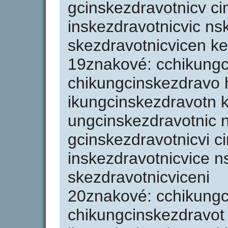
gcinskezdravotnicv ci
inskezdravotnicvic ns
skezdravotnicvicen ke
19znakové: cchikungc
chikungcinskezdravo 
ikungcinskezdravotn 
ungcinskezdravotnic 
gcinskezdravotnicvi c
inskezdravotnicvice n
skezdravotnicviceni
20znakové: cchikung
chikungcinskezdravot