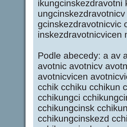
ikungcinskezdravotni
ungcinskezdravotnicv 
gcinskezdravotnicvic 
inskezdravotnicvicen 
Podle abecedy: a av a
avotnic avotnicv avotn
avotnicvicen avotnicvi
cchik cchiku cchikun 
cchikungci cchikungci
cchikungcinsk cchiku
cchikungcinskezd cch