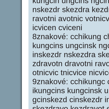
kungcin ungcins ngcin
nskezdr skezdra kezd
ravotni avotnic votnicv
icvicen cviceni
8znakové: cchikung ch
kungcins ungcinsk ng
inskezdr nskezdra sk
zdravotn dravotni ravo
otnicvic tnicvice nicvi
9znakové: cchikungc 
ikungcins kungcinsk 
gcinskezd cinskezdr 
skezdravo kezdravot 