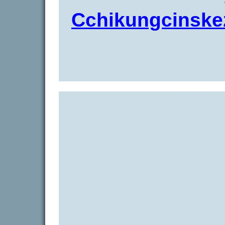
Cchikungcinskez