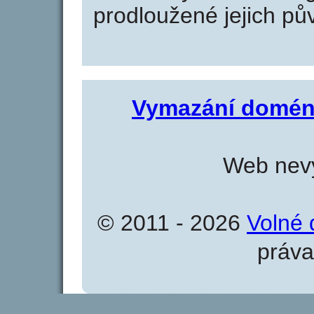
prodloužené jejich pův
Vymazání domén
Web nevy
© 2011 - 2026
Volné 
práva