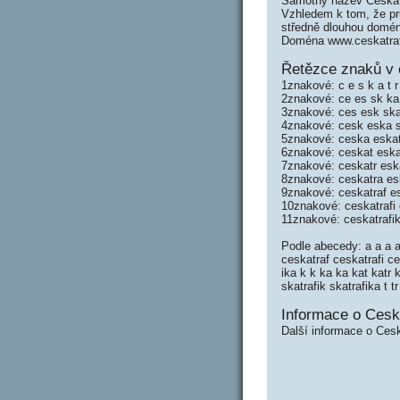
Samotný název Ceskat
Vzhledem k tom, že prů
středně dlouhou domé
Doména www.ceskatraf
Řetězce znaků v 
1znakové: c e s k a t r 
2znakové: ce es sk ka at
3znakové: ces esk ska ka
4znakové: cesk eska ska
5znakové: ceska eskat s
6znakové: ceskat eskatr
7znakové: ceskatr eskat
8znakové: ceskatra eska
9znakové: ceskatraf esk
10znakové: ceskatrafi 
11znakové: ceskatrafik
Podle abecedy: a a a af
ceskatraf ceskatrafi ces
ika k k ka ka kat katr k
skatrafik skatrafika t tr 
Informace o Ceska
Další informace o Cesk