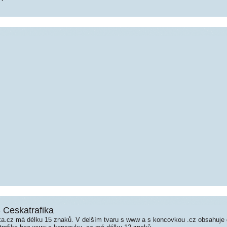
- Ceskatrafika
a.cz má délku 15 znaků. V delším tvaru s www a s koncovkou .cz obsahuje