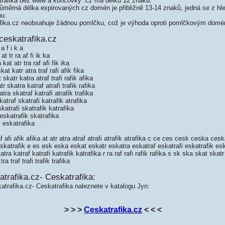
rafika bez www a koncovky .cz má délku 12 znaků.
měrná délka expirovaných cz domén je přibližně 13-14 znaků, jedná se z hled
nu.
ika.cz neobsahuje žádnou pomlčku, což je výhoda oproti pomlčkovým domé
ceskatrafika.cz
a f i k a
 tr ra af fi ik ka
t atr tra raf afi fik ika
t katr atra traf rafi afik fika
katr katra atraf trafi rafik afika
 skatra katraf atrafi trafik rafika
ra skatraf katrafi atrafik trafika
traf skatrafi katrafik atrafika
atrafi skatrafik katrafika
eskatrafik skatrafika
 eskatrafika
 afi afik afika at atr atra atraf atrafi atrafik atrafika c ce ces cesk ceska ces
katrafik e es esk eska eskat eskatr eskatra eskatraf eskatrafi eskatrafik eskatr
atra katraf katrafi katrafik katrafika r ra raf rafi rafik rafika s sk ska skat skat
tra traf trafi trafik trafika
trafika.cz- Ceskatrafika:
atrafika.cz- Ceskatrafika naleznete v katalogu Jyn:
> > >
Ceskatrafika.cz
< < <