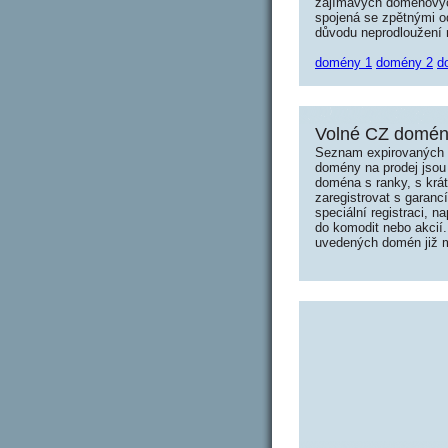
zajímavých doménových 
spojená se zpětnými od
důvodu neprodloužení n
domény 1
domény 2
d
Volné CZ domény
Seznam expirovaných d
domény na prodej jsou 
doména s ranky, s krá
zaregistrovat s garanc
speciální registraci, 
do komodit nebo akcií.
uvedených domén již mo