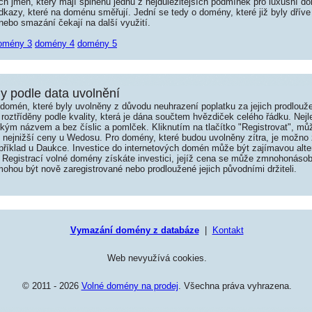
jmen, který mají splněnu jednu z nejdůležitějších podmínek pro luxusní dom
kazy, které na doménu směřují. Jední se tedy o domény, které již byly dříve
ebo smazání čekají na další využití.
omény 3
domény 4
domény 5
 podle data uvolnění
omén, které byly uvolněny z důvodu neuhrazení poplatku za jejich prodlouže
roztříděny podle kvality, která je dána součtem hvězdiček celého řádku. Nej
tkým názvem a bez číslic a pomlček. Kliknutím na tlačítko "Registrovat", m
í nejnižší ceny u Wedosu. Pro domény, které budou uvolněny zítra, je možno 
například u Daukce. Investice do internetových domén může být zajímavou alte
 Registrací volné domény získáte investici, jejíž cena se může zmnohonásob
hou být nově zaregistrované nebo prodloužené jejich původními držiteli.
Vymazání domény z databáze
|
Kontakt
Web nevyužívá cookies.
© 2011 - 2026
Volné domény na prodej
. Všechna práva vyhrazena.