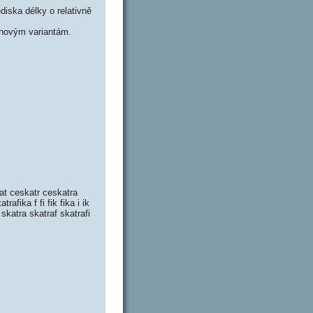
iska délky o relativně
novým variantám.
kat ceskatr ceskatra
afika f fi fik fika i ik
r skatra skatraf skatrafi