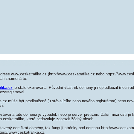
drese www.ceskatrafika.cz (http://www.ceskatrafika.cz nebo https://www.cesk
sah znamená to:
afika.cz
je stále expirovaná. Původní vlastník domény ji neprodloužil (neuhrad
ezaregistroval.
.cz může být prodloužená (u stávajícího nebo nového registrátora) nebo nově
ah.
ostovaná tato doména je výpadek nebo je server přetížen. Další možností je k
h ceskatrafika, která nedovoluje zobrazit žádný obsah.
tavený certifikát domény, tak fungují stránky pod adresou http://www.ceskat
tps://www.ceskatrafika.cz.