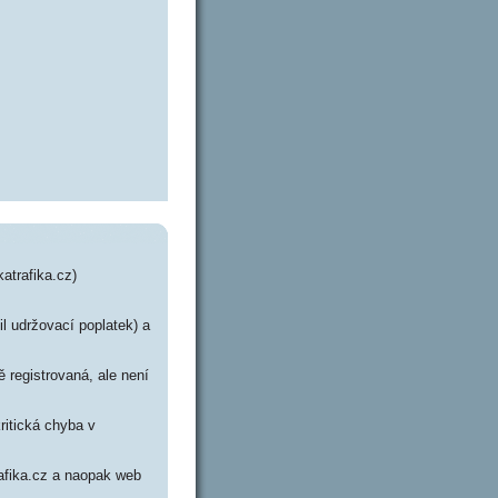
atrafika.cz)
il udržovací poplatek) a
 registrovaná, ale není
ritická chyba v
rafika.cz a naopak web