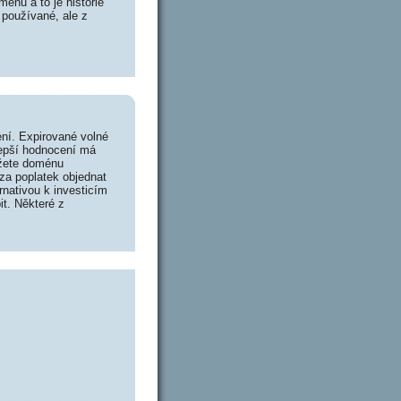
énu a to je historie
 používané, ale z
ní. Expirované volné
lepší hodnocení má
ůžete doménu
za poplatek objednat
rnativou k investicím
it. Některé z