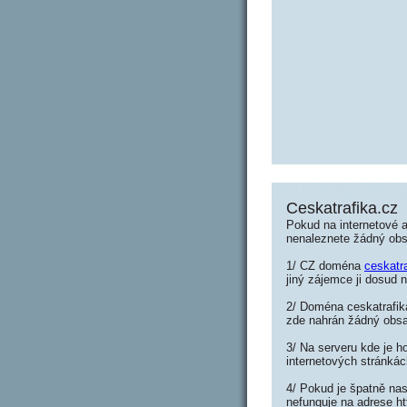
Ceskatrafika.cz
Pokud na internetové a
nenaleznete žádný ob
1/ CZ doména
ceskatr
jiný zájemce ji dosud n
2/ Doména ceskatrafika
zde nahrán žádný obs
3/ Na serveru kde je h
internetových stránkác
4/ Pokud je špatně nas
nefunguje na adrese ht