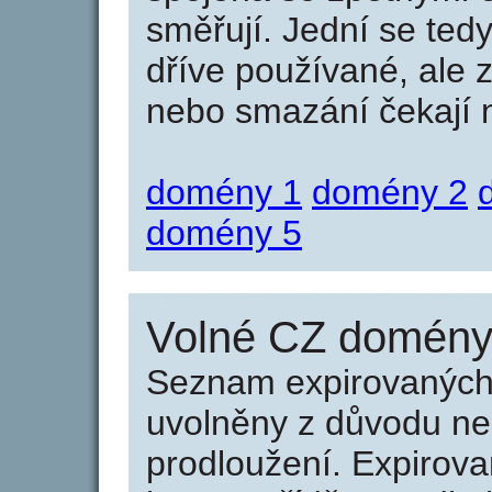
směřují. Jední se tedy
dříve používané, ale 
nebo smazání čekají na
domény 1
domény 2
domény 5
Volné CZ domény 
Seznam expirovaných 
uvolněny z důvodu neu
prodloužení. Expirov