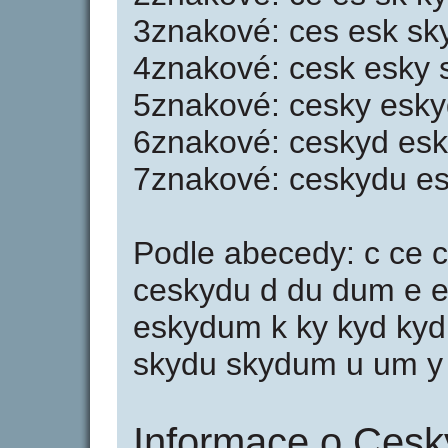
3znakové: ces esk sk
4znakové: cesk esky
5znakové: cesky esk
6znakové: ceskyd es
7znakové: ceskydu e
Podle abecedy: c ce 
ceskydu d du dum e e
eskydum k ky kyd kyd
skydu skydum u um y
Informace o Ces