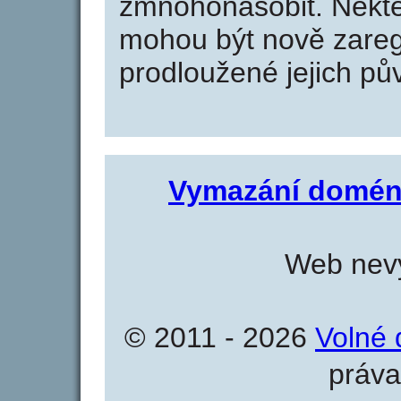
zmnohonásobit. Někte
mohou být nově zareg
prodloužené jejich pův
Vymazání domén
Web nevy
© 2011 - 2026
Volné 
práva