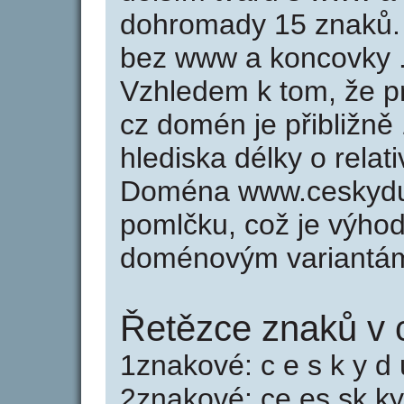
dohromady 15 znaků
bez www a koncovky .
Vzhledem k tom, že p
cz domén je přibližně
hlediska délky o rela
Doména www.ceskydu
pomlčku, což je výho
doménovým variantá
Řetězce znaků v
1znakové: c e s k y d
2znakové: ce es sk k