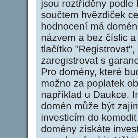
jsou roztříděny podle k
součtem hvězdiček ce
hodnocení má doména 
názvem a bez číslic a
tlačítko "Registrovat
zaregistrovat s garan
Pro domény, které bud
možno za poplatek obj
například u Daukce. I
domén může být zajím
investicím do komodit 
domény získáte invest