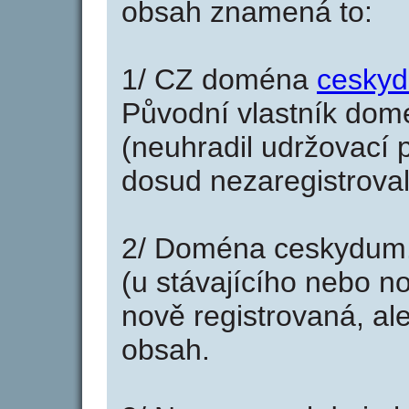
obsah znamená to:
1/ CZ doména
cesky
Původní vlastník domé
(neuhradil udržovací p
dosud nezaregistroval
2/ Doména ceskydum.
(u stávajícího nebo n
nově registrovaná, al
obsah.