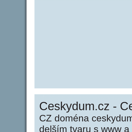
Ceskydum.cz - 
CZ doména ceskydum.
delším tvaru s www a