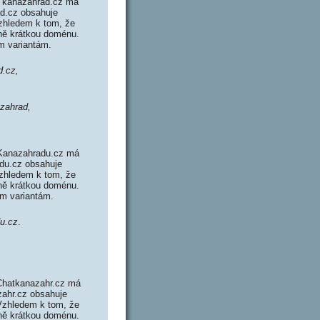
 Tkanazahrad.cz má
ad.cz obsahuje
zhledem k tom, že
vně krátkou doménu.
m variantám.
d.cz,
zahrad,
 Kanazahradu.cz má
adu.cz obsahuje
zhledem k tom, že
vně krátkou doménu.
m variantám.
u.cz
.
Chatkanazahr.cz má
zahr.cz obsahuje
Vzhledem k tom, že
vně krátkou doménu.