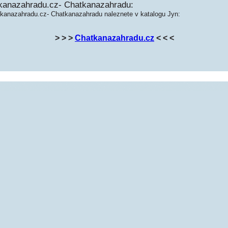
kanazahradu.cz- Chatkanazahradu:
tkanazahradu.cz- Chatkanazahradu naleznete v katalogu Jyn:
> > >
Chatkanazahradu.cz
< < <