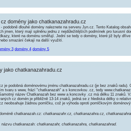
 cz domény jako chatkanazahradu.cz
é - podobně dlouhé domény naleznete na serveru Jyn.cz. Tento Katalog obsa
jmen, který mají splněnu jednu z nejdůležitějších podmínek pro luxusní dom
kazy, které na doménu směřují. Jední se tedy o domény, které již byly dříve
ebo smazání čekají na další využití.
omény 3
domény 4
domény 5
 jako chatkanazahradu.cz
z je podobná doménovému jménu chatkanazahradu.cz (je bez znaků radu).
ším tvaru s www, frází "chatkanazah" a s koncovkou .cz, tedy www.chatkana
Samotný název Chatkanazah bez www a koncovky .cz má délku 11 znaků. V
aných cz domén je přibližně 13-14 znaků, jedná se z hlediska délky o relati
z neobsahuje žádnou pomlčku, což je výhoda oproti pomlčkovým doménový
k doméně chatkanazah.cz:
chatkanazahr.cz, chatkanazahra.cz, chatkanazahra
 k názvu chatkanazah:
chatkanazahr, chatkanazahra, chatkanazahrad
.