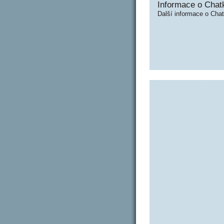
Informace o Chat
Další informace o Cha