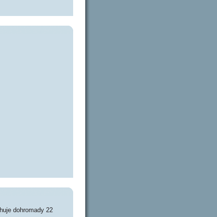
ahuje dohromady 22