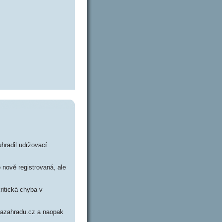
uhradil udržovací
nově registrovaná, ale
ritická chyba v
anazahradu.cz a naopak