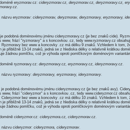
k doméně eryzmorav.cz:
cideryzmorav.cz, deryzmorav.cz, deryzmoravy.cz, er
zmoravy.cz
.
 k názvu eryzmorav:
cideryzmorav, deryzmorav, deryzmoravy, eryzmoravy, id
je podobná doménovému jménu cideryzmoravy.cz (je bez znaků cide). Ryzm
 s www, frází "ryzmoravy" a s koncovkou .cz, tedy www.ryzmoravy.cz obsah
 Ryzmoravy bez www a koncovky .cz má délku 9 znaků. Vzhledem k tom, ž
je přibližně 13-14 znaků, jedná se z hlediska délky o relativně krátkou do
uje žádnou pomlčku, což je výhoda oproti pomlčkovým doménovým variantá
k doméně ryzmoravy.cz:
deryzmoravy.cz, eryzmoravy.cz, ideryzmoravy.cz
.
 k názvu ryzmoravy:
deryzmoravy, eryzmoravy, ideryzmoravy
.
 je podobná doménovému jménu cideryzmoravy.cz (je bez znaků avy). Cider
 s www, frází "cideryzmor" a s koncovkou .cz, tedy www.cideryzmor.cz obsa
 Cideryzmor bez www a koncovky .cz má délku 10 znaků. Vzhledem k tom, 
je přibližně 13-14 znaků, jedná se z hlediska délky o relativně krátkou do
huje žádnou pomlčku, což je výhoda oproti pomlčkovým doménovým variantá
 doméně cideryzmor.cz:
cideryzmora.cz, cideryzmorav.cz
.
 k názvu cideryzmor:
cideryzmora, cideryzmorav
.