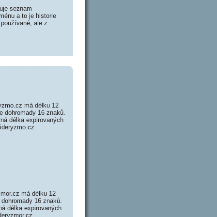
huje seznam
énu a to je historie
 používané, ale z
yzmo.cz má délku 12
je dohromady 16 znaků.
ná délka expirovaných
cideryzmo.cz
zmor.cz má délku 12
e dohromady 16 znaků.
á délka expirovaných
ideryzmor.cz