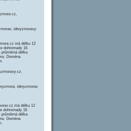
yzmora.cz,
yzmorav, ideryzmoravy
.
zmora.cz má délku 12
uje dohromady 16
 průměrná délka
ménu. Doména
m.
ryzmoravy.cz,
eryzmora, ideryzmorav,
orav.cz má délku 12
uje dohromady 16
 průměrná délka
ménu. Doména
m.