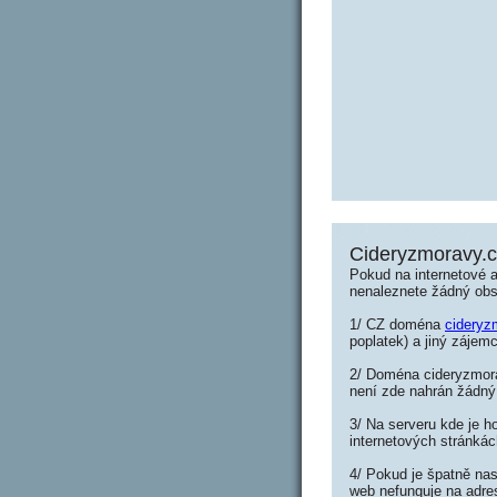
Cideryzmoravy.
Pokud na internetové 
nenaleznete žádný ob
1/ CZ doména
cideryz
poplatek) a jiný zájemc
2/ Doména cideryzmorav
není zde nahrán žádný
3/ Na serveru kde je h
internetových stránkác
4/ Pokud je špatně nas
web nefunguje na adre