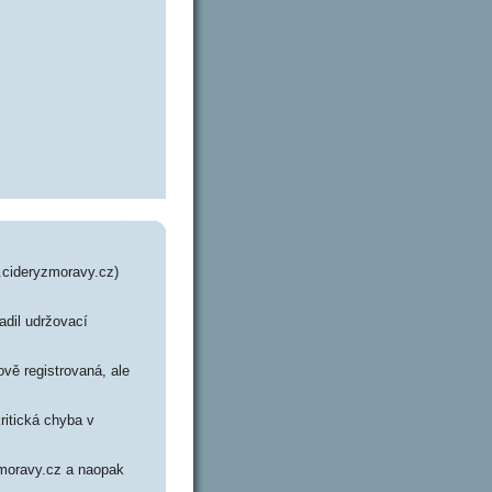
.cideryzmoravy.cz)
adil udržovací
vě registrovaná, ale
ritická chyba v
zmoravy.cz a naopak