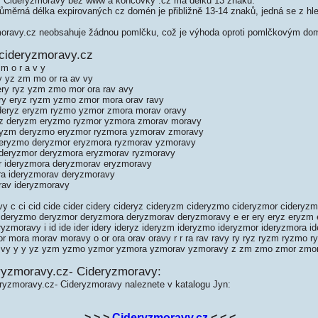
 Cideryzmoravy bez www a koncovky .cz má délku 13 znaků.
měrná délka expirovaných cz domén je přibližně 13-14 znaků, jedná se z hled
ravy.cz neobsahuje žádnou pomlčku, což je výhoda oproti pomlčkovým do
cideryzmoravy.cz
 m o r a v y
ry yz zm mo or ra av vy
 ery ryz yzm zmo mor ora rav avy
ery eryz ryzm yzmo zmor mora orav ravy
 deryz eryzm ryzmo yzmor zmora morav oravy
ryz deryzm eryzmo ryzmor yzmora zmorav moravy
eryzm deryzmo eryzmor ryzmora yzmorav zmoravy
deryzmo deryzmor eryzmora ryzmorav yzmoravy
ideryzmor deryzmora eryzmorav ryzmoravy
r ideryzmora deryzmorav eryzmoravy
ra ideryzmorav deryzmoravy
rav ideryzmoravy
y c ci cid cide cider cidery cideryz cideryzm cideryzmo cideryzmor cideryz
m deryzmo deryzmor deryzmora deryzmorav deryzmoravy e er ery eryz eryzm
zmoravy i id ide ider idery ideryz ideryzm ideryzmo ideryzmor ideryzmora i
 mora morav moravy o or ora orav oravy r r ra rav ravy ry ryz ryzm ryzmo 
 vy y y yz yzm yzmo yzmor yzmora yzmorav yzmoravy z zm zmo zmor zmo
ryzmoravy.cz- Cideryzmoravy:
eryzmoravy.cz- Cideryzmoravy naleznete v katalogu Jyn:
> > >
Cideryzmoravy.cz
< < <