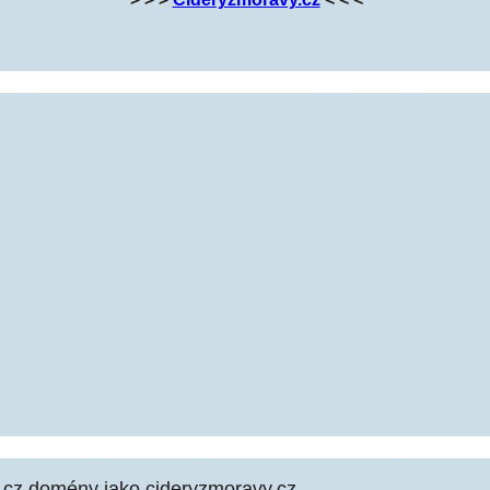
cz domény jako cideryzmoravy.cz