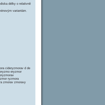
iska délky o relativně
ménovým variantám.
mora cideryzmorav d de
 eryzmo eryzmor
deryzmorav
ryzmor ryzmora
ra zmorav zmoravy