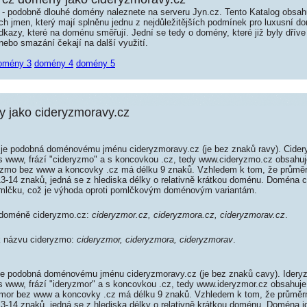
é - podobně dlouhé domény naleznete na serveru Jyn.cz. Tento Katalog obsa
jmen, který mají splněnu jednu z nejdůležitějších podmínek pro luxusní dom
kazy, které na doménu směřují. Jední se tedy o domény, které již byly dříve
ebo smazání čekají na další využití.
omény 3
domény 4
domény 5
 jako cideryzmoravy.cz
je podobná doménovému jménu cideryzmoravy.cz (je bez znaků ravy). Cider
 s www, frází "cideryzmo" a s koncovkou .cz, tedy www.cideryzmo.cz obsahu
zmo bez www a koncovky .cz má délku 9 znaků. Vzhledem k tom, že průměr
13-14 znaků, jedná se z hlediska délky o relativně krátkou doménu. Doména 
mlčku, což je výhoda oproti pomlčkovým doménovým variantám.
k doméně cideryzmo.cz:
cideryzmor.cz, cideryzmora.cz, cideryzmorav.cz
.
 k názvu cideryzmo:
cideryzmor, cideryzmora, cideryzmorav
.
e podobná doménovému jménu cideryzmoravy.cz (je bez znaků cavy). Idery
 s www, frází "ideryzmor" a s koncovkou .cz, tedy www.ideryzmor.cz obsahuj
mor bez www a koncovky .cz má délku 9 znaků. Vzhledem k tom, že průměrn
13-14 znaků, jedná se z hlediska délky o relativně krátkou doménu. Doména 