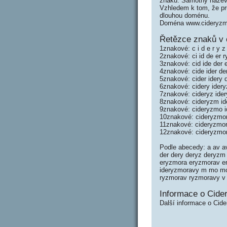
znaků. Samotný název
Vzhledem k tom, že prů
dlouhou doménu.
Doména www.cideryzmo
Řetězce znaků v 
1znakové: c i d e r y z
2znakové: ci id de er 
3znakové: cid ide der
4znakové: cide ider d
5znakové: cider idery
6znakové: cidery ide
7znakové: cideryz id
8znakové: cideryzm i
9znakové: cideryzmo 
10znakové: cideryzmo
11znakové: cideryzmo
12znakové: cideryzmo
Podle abecedy: a av av
der dery deryz deryz
eryzmora eryzmorav ery
ideryzmoravy m mo mor
ryzmorav ryzmoravy v
Informace o Cide
Další informace o Cid