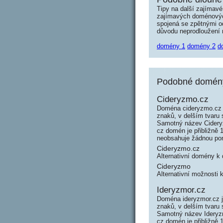
Tipy na další zajímav
zajímavých doménových 
spojená se zpětnými od
důvodu neprodloužení n
domény 1
domény 2
d
Podobné domény
Cideryzmo.cz
Doména cideryzmo.cz 
znaků, v delším tvaru
Samotný název Cidery
cz domén je přibližně 
neobsahuje žádnou po
Cideryzmo.cz
Alternativní domény 
Cideryzmo
Alternativní možnosti
Ideryzmor.cz
Doména ideryzmor.cz j
znaků, v delším tvaru
Samotný název Ideryz
cz domén je přibližně 