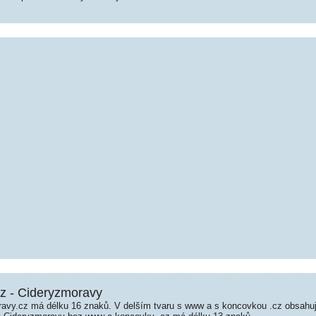
z - Cideryzmoravy
avy.cz má délku 16 znaků. V delším tvaru s www a s koncovkou .cz obsahu