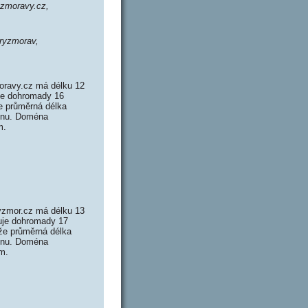
yzmoravy.cz,
eryzmorav,
oravy.cz má délku 12
uje dohromady 16
e průměrná délka
ménu. Doména
m.
yzmor.cz má délku 13
huje dohromady 17
že průměrná délka
ménu. Doména
m.