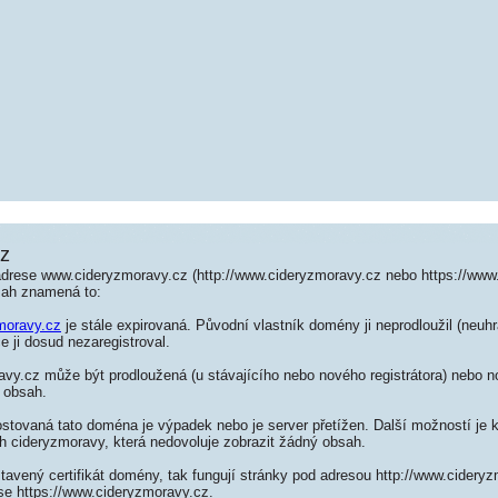
cz
adrese www.cideryzmoravy.cz (http://www.cideryzmoravy.cz nebo https://www
sah znamená to:
moravy.cz
je stále expirovaná. Původní vlastník domény ji neprodloužil (neuhr
e ji dosud nezaregistroval.
y.cz může být prodloužená (u stávajícího nebo nového registrátora) nebo no
 obsah.
ostovaná tato doména je výpadek nebo je server přetížen. Další možností je k
h cideryzmoravy, která nedovoluje zobrazit žádný obsah.
tavený certifikát domény, tak fungují stránky pod adresou http://www.cidery
se https://www.cideryzmoravy.cz.