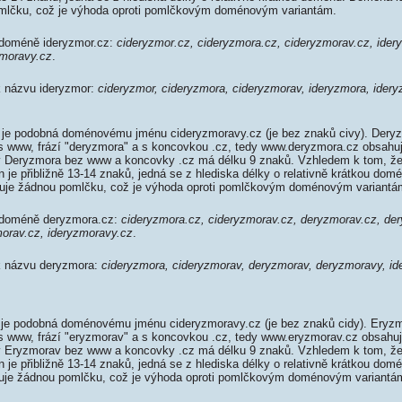
mlčku, což je výhoda oproti pomlčkovým doménovým variantám.
 doméně ideryzmor.cz:
cideryzmor.cz, cideryzmora.cz, cideryzmorav.cz, ider
zmoravy.cz
.
 k názvu ideryzmor:
cideryzmor, cideryzmora, cideryzmorav, ideryzmora, ider
je podobná doménovému jménu cideryzmoravy.cz (je bez znaků civy). Dery
 s www, frází "deryzmora" a s koncovkou .cz, tedy www.deryzmora.cz obsah
 Deryzmora bez www a koncovky .cz má délku 9 znaků. Vzhledem k tom, že
je přibližně 13-14 znaků, jedná se z hlediska délky o relativně krátkou do
uje žádnou pomlčku, což je výhoda oproti pomlčkovým doménovým variantá
k doméně deryzmora.cz:
cideryzmora.cz, cideryzmorav.cz, deryzmorav.cz, de
morav.cz, ideryzmoravy.cz
.
 k názvu deryzmora:
cideryzmora, cideryzmorav, deryzmorav, deryzmoravy, id
je podobná doménovému jménu cideryzmoravy.cz (je bez znaků cidy). Eryzm
 s www, frází "eryzmorav" a s koncovkou .cz, tedy www.eryzmorav.cz obsah
 Eryzmorav bez www a koncovky .cz má délku 9 znaků. Vzhledem k tom, že
je přibližně 13-14 znaků, jedná se z hlediska délky o relativně krátkou do
uje žádnou pomlčku, což je výhoda oproti pomlčkovým doménovým variantá