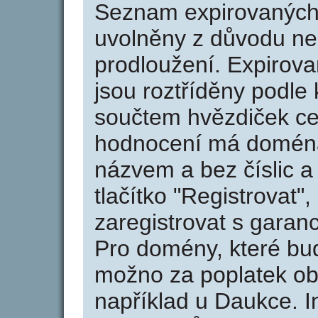
Seznam expirovaných 
uvolněny z důvodu neu
prodloužení. Expirov
jsou roztříděny podle k
součtem hvězdiček ce
hodnocení má doména 
názvem a bez číslic a
tlačítko "Registrovat
zaregistrovat s garan
Pro domény, které bud
možno za poplatek obj
například u Daukce. I