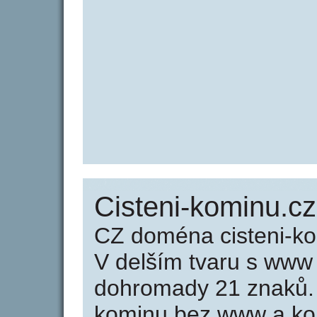
Cisteni-kominu.cz
CZ doména cisteni-ko
V delším tvaru s www
dohromady 21 znaků. 
kominu bez www a ko