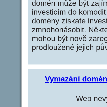
domén může být zajím
investicím do komodit 
domény získáte invest
zmnohonásobit. Někte
mohou být nově zareg
prodloužené jejich pův
Vymazání domén
Web nevy