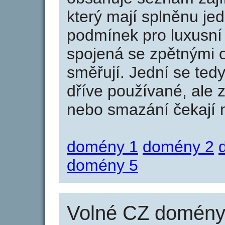
který mají splněnu jed
podmínek pro luxusní 
spojená se zpětnými 
směřují. Jední se tedy
dříve používané, ale 
nebo smazání čekají na
domény 1
domény 2
domény 5
Volné CZ domény 