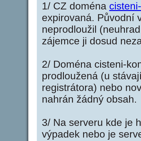
1/ CZ doména
cisten
expirovaná. Původní v
neprodloužil (neuhradi
zájemce ji dosud neza
2/ Doména cisteni-ko
prodloužená (u stáva
registrátora) nebo no
nahrán žádný obsah.
3/ Na serveru kde je 
výpadek nebo je serve