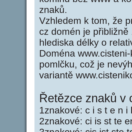
znaků.
Vzhledem k tom, že p
cz domén je přibližně
hlediska délky o rela
Doména www.cisteni-
pomlčku, což je nevý
variantě www.cisteni
Řetězce znaků v c
1znakové: c i s t e n i 
2znakové: ci is st te e