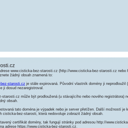
osti.cz
drese www.cisticka-bez-starosti.cz (http://www.cisticka-bez-starosti.cz nebo 
leznete žádný obsah znamená to:
-bez-starosti.cz
je stále expirovaná. Původní vlastník domény ji neprodloužil 
e ji dosud nezaregistroval.
-starosti.cz může být prodloužená (u stávajícího nebo nového registrátora) n
ádný obsah.
ostovaná tato doména je výpadek nebo je server přetížen. Další možností je k
h cisticka-bez-starosti, která nedovoluje zobrazit žádný obsah.
tavený certifikát domény, tak fungují stránky pod adresou http://www.cisticka
a adrese https://www.cisticka-bez-starosti.cz.