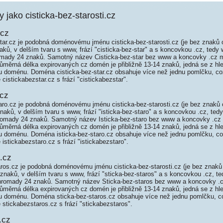
ako cisticka-bez-starosti.cz
.cz
ar.cz je podobná doménovému jménu cisticka-bez-starosti.cz (je bez znaků os
aků, v delším tvaru s www, frází "cisticka-bez-star" a s koncovkou .cz, tedy
omady 24 znaků. Samotný název Cisticka-bez-star bez www a koncovky .cz 
měrná délka expirovaných cz domén je přibližně 13-14 znaků, jedná se z hled
u doménu. Doména cisticka-bez-star.cz obsahuje více než jednu pomlčku, což
cistickabezstar.cz s frází "cistickabezstar".
.cz
ro.cz je podobná doménovému jménu cisticka-bez-starosti.cz (je bez znaků cs
naků, v delším tvaru s www, frází "isticka-bez-staro" a s koncovkou .cz, ted
romady 24 znaků. Samotný název Isticka-bez-staro bez www a koncovky .cz
měrná délka expirovaných cz domén je přibližně 13-14 znaků, jedná se z hled
u doménu. Doména isticka-bez-staro.cz obsahuje více než jednu pomlčku, co
istickabezstaro.cz s frází "istickabezstaro".
.cz
os.cz je podobná doménovému jménu cisticka-bez-starosti.cz (je bez znaků c
znaků, v delším tvaru s www, frází "sticka-bez-staros" a s koncovkou .cz, t
hromady 24 znaků. Samotný název Sticka-bez-staros bez www a koncovky .c
měrná délka expirovaných cz domén je přibližně 13-14 znaků, jedná se z hled
u doménu. Doména sticka-bez-staros.cz obsahuje více než jednu pomlčku, co
stickabezstaros.cz s frází "stickabezstaros".
.cz