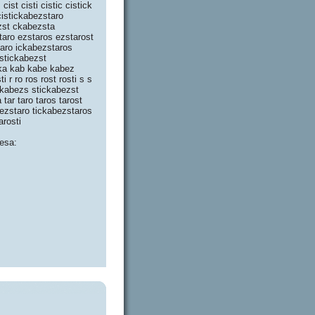
ist cisti cistic cistick
cistickabezstaro
zst ckabezsta
aro ezstaros ezstarost
taro ickabezstaros
 istickabezst
k ka kab kabe kabez
r ro ros rost rosti s s
tickabezs stickabezst
tar taro taros tarost
abezstaro tickabezstaros
arosti
resa: