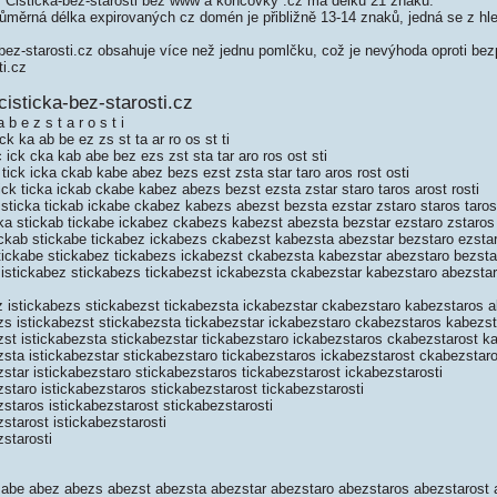
Cisticka-bez-starosti bez www a koncovky .cz má délku 21 znaků.
měrná délka expirovaných cz domén je přibližně 13-14 znaků, jedná se z hled
.
ez-starosti.cz obsahuje více než jednu pomlčku, což je nevýhoda oproti be
i.cz
isticka-bez-starosti.cz
 b e z s t a r o s t i
 ck ka ab be ez zs st ta ar ro os st ti
ic ick cka kab abe bez ezs zst sta tar aro ros ost sti
c tick icka ckab kabe abez bezs ezst zsta star taro aros rost osti
tick ticka ickab ckabe kabez abezs bezst ezsta zstar staro taros arost rosti
k sticka tickab ickabe ckabez kabezs abezst bezsta ezstar zstaro staros tarost
cka stickab tickabe ickabez ckabezs kabezst abezsta bezstar ezstaro zstaros s
ickab stickabe tickabez ickabezs ckabezst kabezsta abezstar bezstaro ezstar
tickabe stickabez tickabezs ickabezst ckabezsta kabezstar abezstaro bezstar
 istickabez stickabezs tickabezst ickabezsta ckabezstar kabezstaro abezsta
 istickabezs stickabezst tickabezsta ickabezstar ckabezstaro kabezstaros a
s istickabezst stickabezsta tickabezstar ickabezstaro ckabezstaros kabezst
st istickabezsta stickabezstar tickabezstaro ickabezstaros ckabezstarost ka
sta istickabezstar stickabezstaro tickabezstaros ickabezstarost ckabezstaro
star istickabezstaro stickabezstaros tickabezstarost ickabezstarosti
staro istickabezstaros stickabezstarost tickabezstarosti
staros istickabezstarost stickabezstarosti
starost istickabezstarosti
starosti
 abe abez abezs abezst abezsta abezstar abezstaro abezstaros abezstarost a