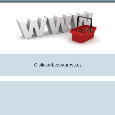
Cisticka-bez-starosti.cz