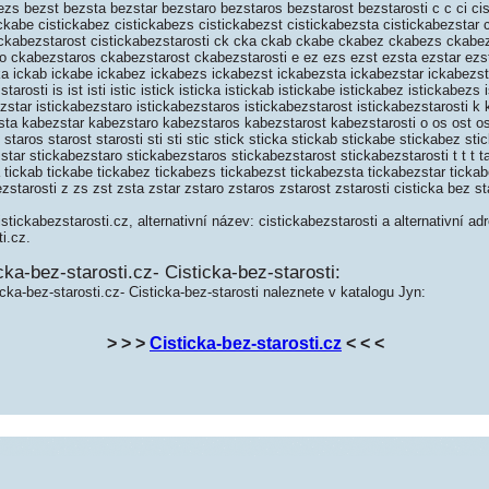
ezs bezst bezsta bezstar bezstaro bezstaros bezstarost bezstarosti c c ci cis c
tickabe cistickabez cistickabezs cistickabezst cistickabezsta cistickabezstar 
tickabezstarost cistickabezstarosti ck cka ckab ckabe ckabez ckabezs ckabe
o ckabezstaros ckabezstarost ckabezstarosti e ez ezs ezst ezsta ezstar ezst
k icka ickab ickabe ickabez ickabezs ickabezst ickabezsta ickabezstar ickabezs
arosti is ist isti istic istick isticka istickab istickabe istickabez istickabezs
ezstar istickabezstaro istickabezstaros istickabezstarost istickabezstarosti 
a kabezstar kabezstaro kabezstaros kabezstarost kabezstarosti o os ost osti 
ro staros starost starosti sti sti stic stick sticka stickab stickabe stickabez s
tar stickabezstaro stickabezstaros stickabezstarost stickabezstarosti t t t ta 
ticka tickab tickabe tickabez tickabezs tickabezst tickabezsta tickabezstar tick
zstarosti z zs zst zsta zstar zstaro zstaros zstarost zstarosti cisticka bez st
stickabezstarosti.cz, alternativní název: cistickabezstarosti a alternativní ad
i.cz.
cka-bez-starosti.cz- Cisticka-bez-starosti:
cka-bez-starosti.cz- Cisticka-bez-starosti naleznete v katalogu Jyn:
> > >
Cisticka-bez-starosti.cz
< < <