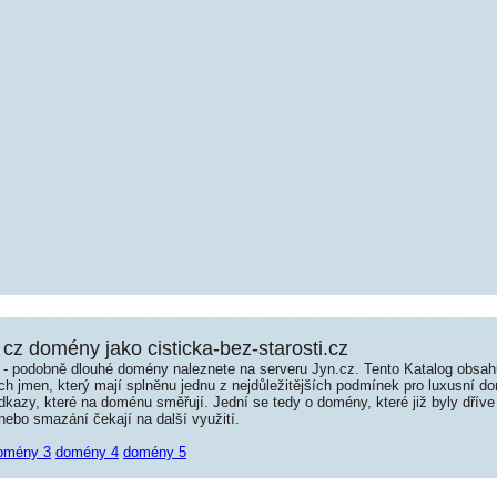
z domény jako cisticka-bez-starosti.cz
é - podobně dlouhé domény naleznete na serveru Jyn.cz. Tento Katalog obsa
jmen, který mají splněnu jednu z nejdůležitějších podmínek pro luxusní dom
kazy, které na doménu směřují. Jední se tedy o domény, které již byly dříve
ebo smazání čekají na další využití.
omény 3
domény 4
domény 5