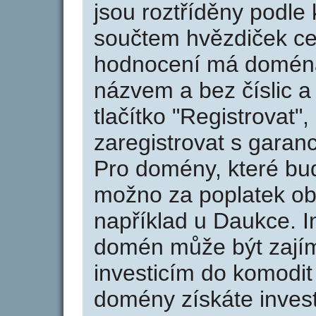
jsou roztříděny podle k
součtem hvězdiček ce
hodnocení má doména 
názvem a bez číslic a
tlačítko "Registrovat
zaregistrovat s garan
Pro domény, které bud
možno za poplatek obj
například u Daukce. I
domén může být zajím
investicím do komodit 
domény získáte invest