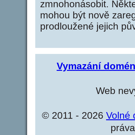
zmnohonásobit. Někte
mohou být nově zareg
prodloužené jejich pův
Vymazání domén
Web nevy
© 2011 - 2026
Volné 
práva