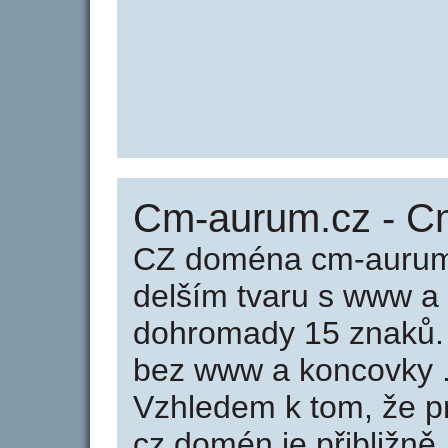
Cm-aurum.cz - C
CZ doména cm-aurum.
delším tvaru s www a
dohromady 15 znaků
bez www a koncovky .
Vzhledem k tom, že p
cz domén je přibližně