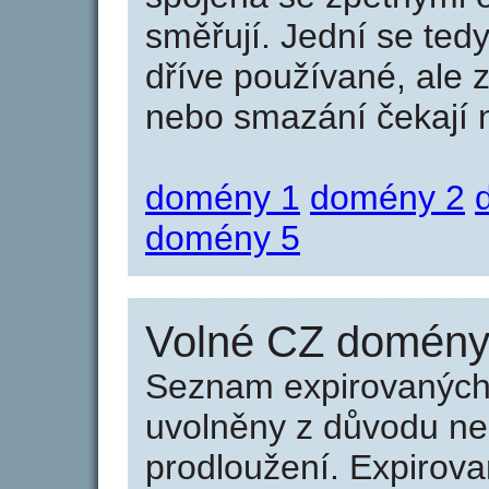
směřují. Jední se tedy
dříve používané, ale 
nebo smazání čekají na
domény 1
domény 2
domény 5
Volné CZ domény 
Seznam expirovaných 
uvolněny z důvodu neu
prodloužení. Expirov