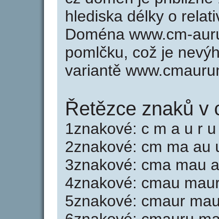
hlediska délky o rela
Doména www.cm-auru
pomlčku, což je nevý
variantě www.cmauru
Řetězce znaků v
1znakové: c m a u r u
2znakové: cm ma au 
3znakové: cma mau a
4znakové: cmau maur
5znakové: cmaur ma