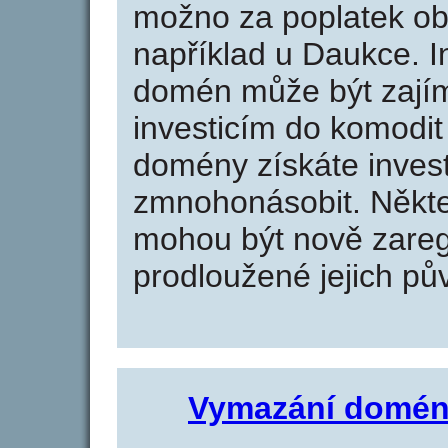
možno za poplatek obj
například u Daukce. I
domén může být zajím
investicím do komodit 
domény získáte invest
zmnohonásobit. Někte
mohou být nově zareg
prodloužené jejich pův
Vymazání domén