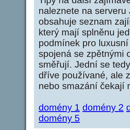
Tipy na další zajíma
naleznete na serveru 
obsahuje seznam zaj
který mají splněnu jed
podmínek pro luxusní 
spojená se zpětnými 
směřují. Jední se tedy
dříve používané, ale 
nebo smazání čekají na
domény 1
domény 2
domény 5