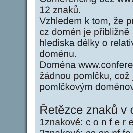
12 znaků.
Vzhledem k tom, že p
cz domén je přibližně
hlediska délky o relat
doménu.
Doména www.conferen
žádnou pomlčku, což j
pomlčkovým doménov
Řetězce znaků v 
1znakové: c o n f e r e