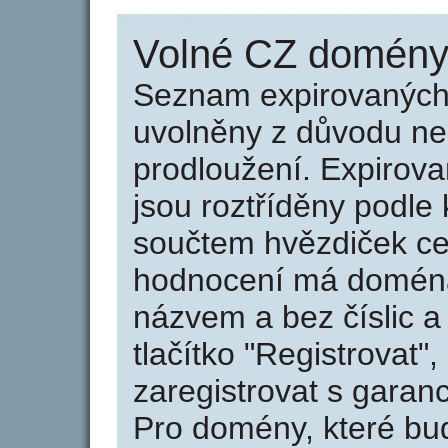
Volné CZ domény 
Seznam expirovaných 
uvolněny z důvodu neu
prodloužení. Expirov
jsou roztříděny podle k
součtem hvězdiček ce
hodnocení má doména 
názvem a bez číslic a
tlačítko "Registrovat
zaregistrovat s garan
Pro domény, které bud