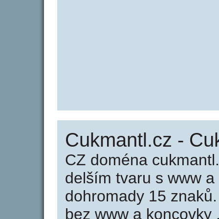
Cukmantl.cz - Cu
CZ doména cukmantl.
delším tvaru s www a
dohromady 15 znaků.
bez www a koncovky .