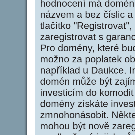
hodnocení má doména 
názvem a bez číslic a
tlačítko "Registrovat
zaregistrovat s garan
Pro domény, které bud
možno za poplatek obj
například u Daukce. I
domén může být zajím
investicím do komodit 
domény získáte invest
zmnohonásobit. Někte
mohou být nově zareg