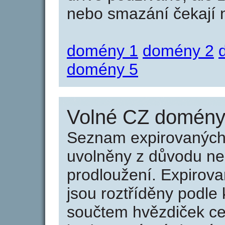
nebo smazání čekají na
domény 1
domény 2
domény 5
Volné CZ domény 
Seznam expirovaných 
uvolněny z důvodu neu
prodloužení. Expirov
jsou roztříděny podle k
součtem hvězdiček ce