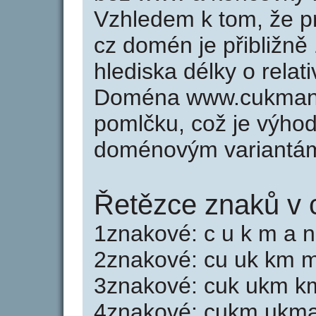
Vzhledem k tom, že p
cz domén je přibližně
hlediska délky o rela
Doména www.cukmant
pomlčku, což je výho
doménovým variantá
Řetězce znaků v 
1znakové: c u k m a n 
2znakové: cu uk km ma
3znakové: cuk ukm km
4znakové: cukm ukma