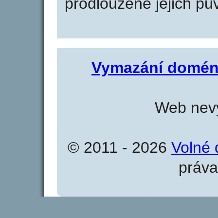
prodloužené jejich pův
Vymazání domén
Web nevy
© 2011 - 2026
Volné 
práva