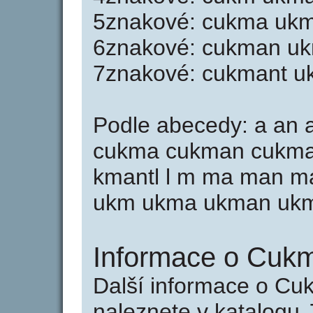
5znakové: cukma ukm
6znakové: cukman uk
7znakové: cukmant u
Podle abecedy: a an a
cukma cukman cukma
kmantl l m ma man mant
ukm ukma ukman ukm
Informace o Cukm
Další informace o Cu
naleznete v katalogu 