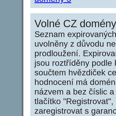
Volné CZ domény 
Seznam expirovaných 
uvolněny z důvodu neu
prodloužení. Expirov
jsou roztříděny podle k
součtem hvězdiček ce
hodnocení má doména 
názvem a bez číslic a
tlačítko "Registrovat
zaregistrovat s garan