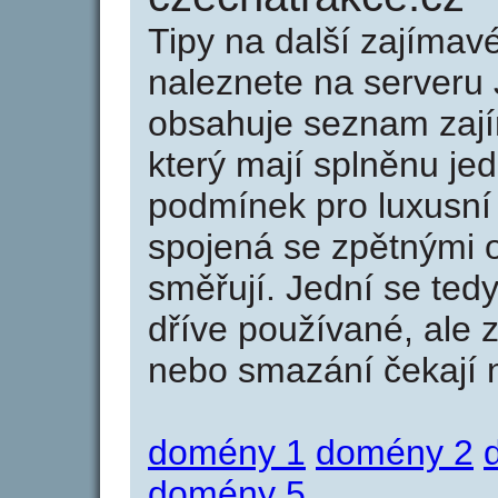
Tipy na další zajíma
naleznete na serveru 
obsahuje seznam zaj
který mají splněnu jed
podmínek pro luxusní 
spojená se zpětnými 
směřují. Jední se tedy
dříve používané, ale 
nebo smazání čekají na
domény 1
domény 2
domény 5