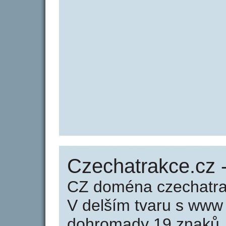
Czechatrakce.cz 
CZ doména czechatra
V delším tvaru s www
dohromady 19 znaků.