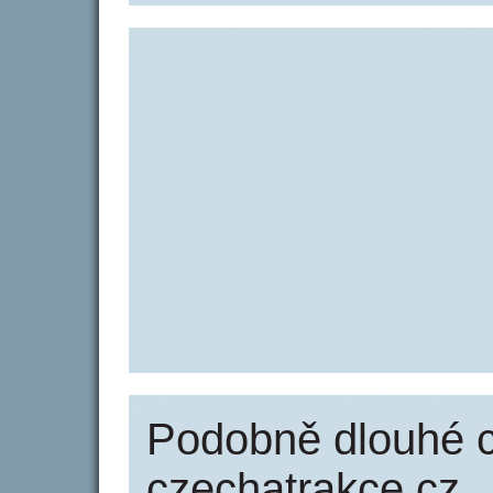
Podobně dlouhé 
czechatrakce.cz