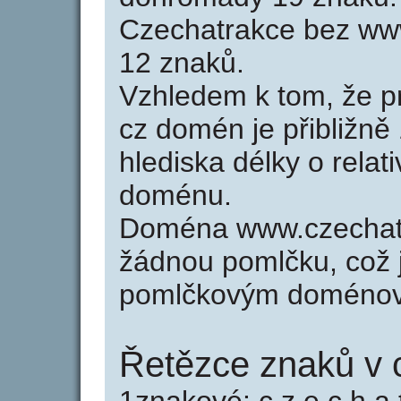
Czechatrakce bez ww
12 znaků.
Vzhledem k tom, že p
cz domén je přibližně
hlediska délky o relat
doménu.
Doména www.czechat
žádnou pomlčku, což j
pomlčkovým doménov
Řetězce znaků v 