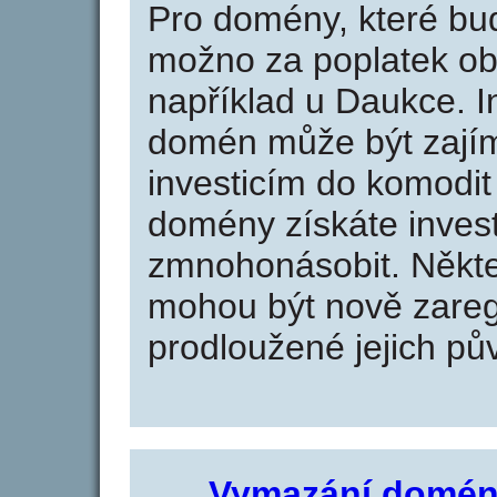
Pro domény, které bud
možno za poplatek obj
například u Daukce. I
domén může být zajím
investicím do komodit 
domény získáte invest
zmnohonásobit. Někte
mohou být nově zareg
prodloužené jejich pův
Vymazání domén