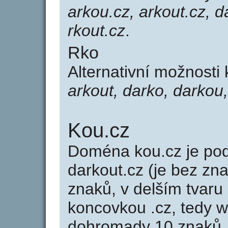
arkou.cz, arkout.cz, d
rkout.cz
.
Rko
Alternativní možnosti
arkout, darko, darkou,
Kou.cz
Doména kou.cz je p
darkout.cz (je bez zn
znaků, v delším tvaru 
koncovkou .cz, tedy 
dohromady 10 znaků.