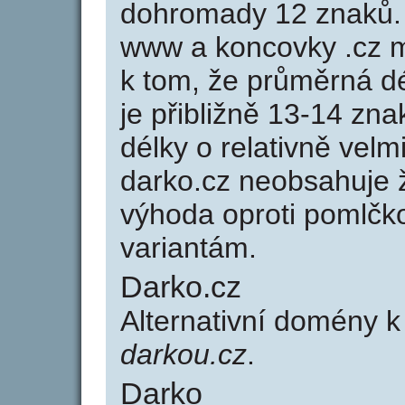
dohromady 12 znaků.
www a koncovky .cz 
k tom, že průměrná d
je přibližně 13-14 zna
délky o relativně ve
darko.cz neobsahuje 
výhoda oproti poml
variantám.
Darko.cz
Alternativní domény 
darkou.cz
.
Darko