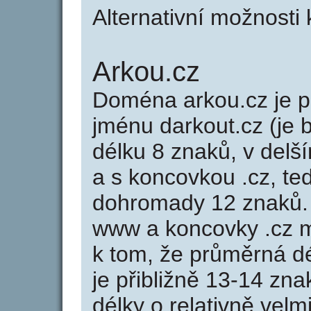
Alternativní možnosti
Arkou.cz
Doména arkou.cz je
jménu darkout.cz (je 
délku 8 znaků, v delší
a s koncovkou .cz, t
dohromady 12 znaků.
www a koncovky .cz 
k tom, že průměrná d
je přibližně 13-14 zna
délky o relativně ve