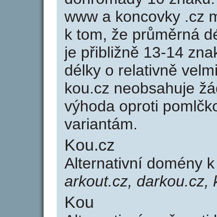
www a koncovky .cz 
k tom, že průměrná d
je přibližně 13-14 zna
délky o relativně ve
kou.cz neobsahuje žá
výhoda oproti poml
variantám.
Kou.cz
Alternativní domény 
arkout.cz, darkou.cz, 
Kou