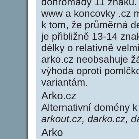
dohromady 11 znaků.
www a koncovky .cz 
k tom, že průměrná d
je přibližně 13-14 zna
délky o relativně ve
arko.cz neobsahuje ž
výhoda oproti poml
variantám.
Arko.cz
Alternativní domény 
arkout.cz, darko.cz, d
Arko