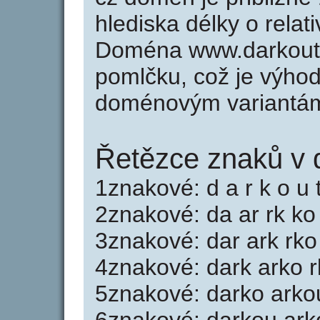
hlediska délky o rela
Doména www.darkout
pomlčku, což je výho
doménovým variantá
Řetězce znaků v 
1znakové: d a r k o u 
2znakové: da ar rk ko
3znakové: dar ark rko
4znakové: dark arko r
5znakové: darko arko