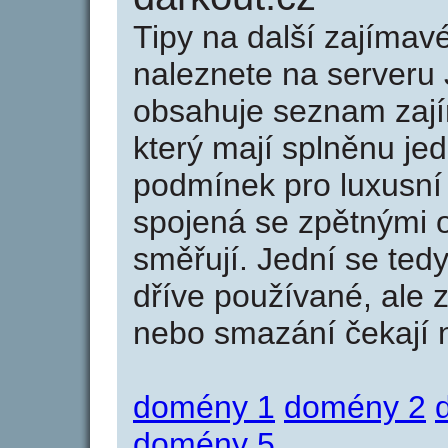
Tipy na další zajíma
naleznete na serveru 
obsahuje seznam zaj
který mají splněnu jed
podmínek pro luxusní 
spojená se zpětnými 
směřují. Jední se tedy
dříve používané, ale 
nebo smazání čekají na
domény 1
domény 2
domény 5