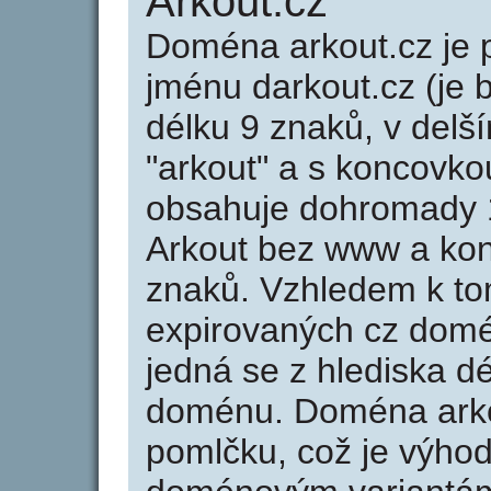
Arkout.cz
Doména arkout.cz j
jménu darkout.cz (je 
délku 9 znaků, v delší
"arkout" a s koncovko
obsahuje dohromady 
Arkout bez www a kon
znaků. Vzhledem k to
expirovaných cz domén
jedná se z hlediska dé
doménu. Doména arko
pomlčku, což je výho