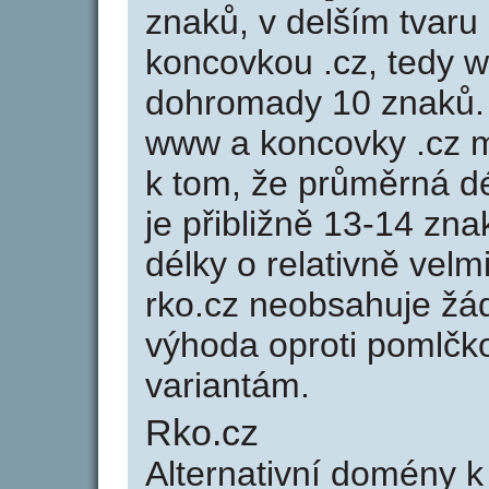
znaků, v delším tvaru 
koncovkou .cz, tedy 
dohromady 10 znaků.
www a koncovky .cz 
k tom, že průměrná d
je přibližně 13-14 zna
délky o relativně ve
rko.cz neobsahuje žá
výhoda oproti poml
variantám.
Rko.cz
Alternativní domény 