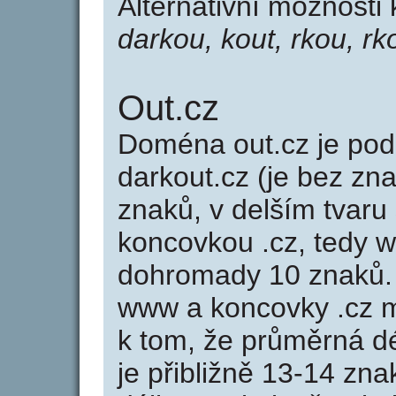
Alternativní možnosti
darkou, kout, rkou, rk
Out.cz
Doména out.cz je p
darkout.cz (je bez zn
znaků, v delším tvaru 
koncovkou .cz, tedy 
dohromady 10 znaků.
www a koncovky .cz 
k tom, že průměrná d
je přibližně 13-14 zna