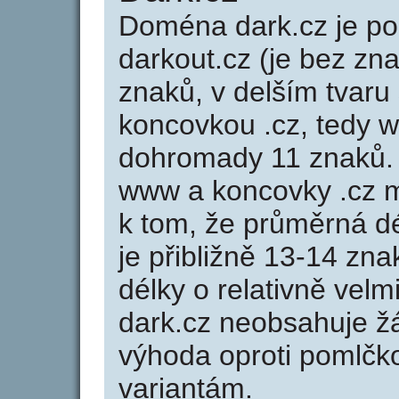
Doména dark.cz je 
darkout.cz (je bez zn
znaků, v delším tvaru 
koncovkou .cz, tedy 
dohromady 11 znaků.
www a koncovky .cz 
k tom, že průměrná d
je přibližně 13-14 zna
délky o relativně ve
dark.cz neobsahuje ž
výhoda oproti poml
variantám.