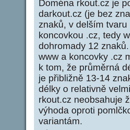
Doména rkout.cz je
darkout.cz (je bez zn
znaků, v delším tvaru 
koncovkou .cz, tedy 
dohromady 12 znaků.
www a koncovky .cz 
k tom, že průměrná d
je přibližně 13-14 zna
délky o relativně ve
rkout.cz neobsahuje 
výhoda oproti poml
variantám.