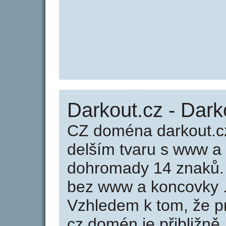
Darkout.cz - Dark
CZ doména darkout.c
delším tvaru s www a
dohromady 14 znaků.
bez www a koncovky .
Vzhledem k tom, že p
cz domén je přibližně