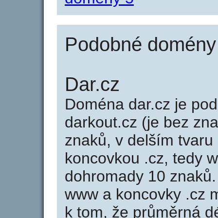
Podobné domény j
Dar.cz
Doména dar.cz je p
darkout.cz (je bez zn
znaků, v delším tvaru 
koncovkou .cz, tedy 
dohromady 10 znaků.
www a koncovky .cz 
k tom, že průměrná d