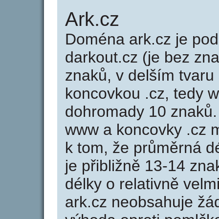
Ark.cz
Doména ark.cz je p
darkout.cz (je bez zn
znaků, v delším tvaru 
koncovkou .cz, tedy 
dohromady 10 znaků.
www a koncovky .cz 
k tom, že průměrná d
je přibližně 13-14 zna
délky o relativně ve
ark.cz neobsahuje žá