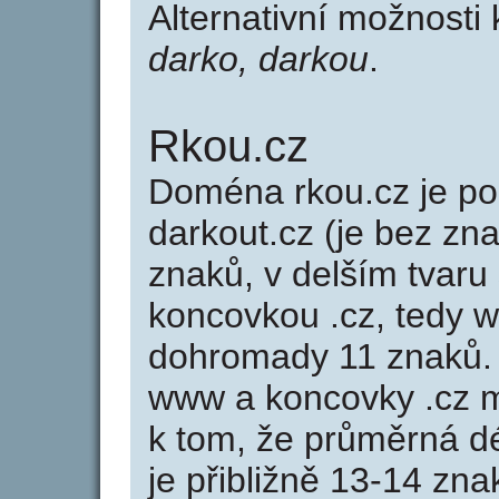
Alternativní možnosti
darko, darkou
.
Rkou.cz
Doména rkou.cz je 
darkout.cz (je bez zn
znaků, v delším tvaru 
koncovkou .cz, tedy 
dohromady 11 znaků.
www a koncovky .cz 
k tom, že průměrná d
je přibližně 13-14 zna