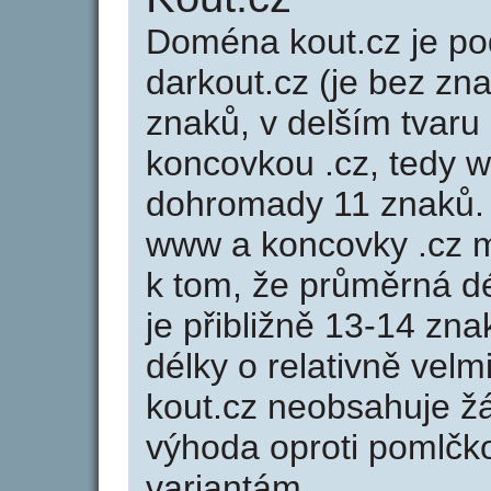
Doména kout.cz je 
darkout.cz (je bez zn
znaků, v delším tvaru 
koncovkou .cz, tedy 
dohromady 11 znaků.
www a koncovky .cz 
k tom, že průměrná d
je přibližně 13-14 zna
délky o relativně ve
kout.cz neobsahuje ž
výhoda oproti poml
variantám.