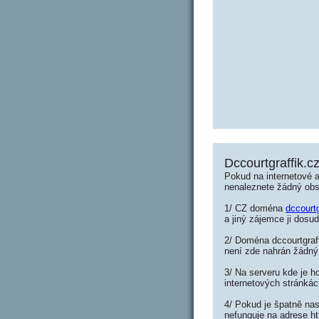
Dccourtgraffik.c
Pokud na internetové a
nenaleznete žádný ob
1/ CZ doména
dccourtg
a jiný zájemce ji dosud
2/ Doména dccourtgraff
není zde nahrán žádný
3/ Na serveru kde je h
internetových stránkác
4/ Pokud je špatně nas
nefunguje na adrese ht