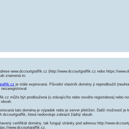
z
drese www.dccourtgraffik.cz (http://www.dccourtgraffik.cz nebo https://www.dc
sah znamená to:
raffik.cz
je stále expirovaná. Původní vlastník domény ji neprodloužil (neuhra
 nezaregistroval.
ik.cz může být prodloužená (u stávajícího nebo nového registrátora) nebo no
 obsah.
ostovaná tato doména je výpadek nebo je server přetížen. Další možností je k
h dccourtgraffik, která nedovoluje zobrazit žádný obsah.
tavený certifikát domény, tak fungují stránky pod adresou http://www.dccourt
tps://www.dccourtgraffik.cz.