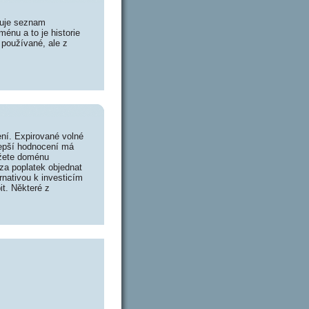
huje seznam
énu a to je historie
 používané, ale z
ní. Expirované volné
lepší hodnocení má
ůžete doménu
za poplatek objednat
rnativou k investicím
it. Některé z