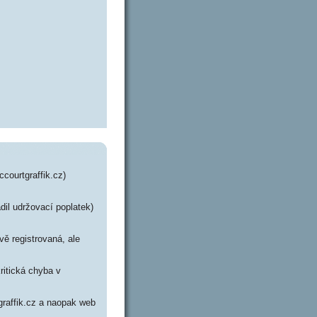
courtgraffik.cz)
dil udržovací poplatek)
vě registrovaná, ale
ritická chyba v
graffik.cz a naopak web