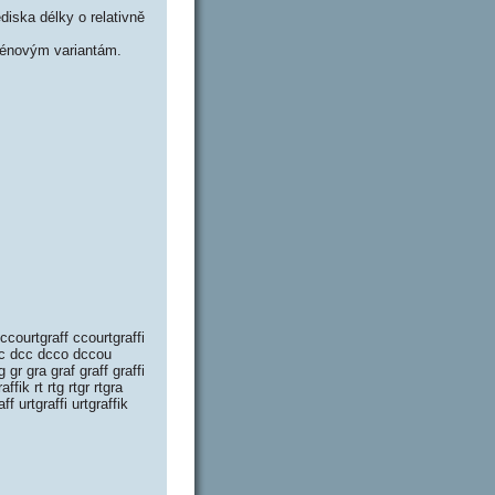
iska délky o relativně
ménovým variantám.
ccourtgraff ccourtgraffi
 dc dcc dcco dccou
 gr gra graf graff graffi
affik rt rtg rtgr rtgra
aff urtgraffi urtgraffik