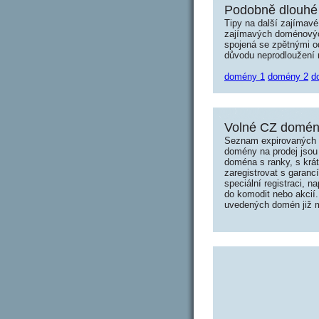
Podobně dlouhé 
Tipy na další zajímav
zajímavých doménových 
spojená se zpětnými od
důvodu neprodloužení n
domény 1
domény 2
d
Volné CZ domény
Seznam expirovaných d
domény na prodej jsou 
doména s ranky, s krá
zaregistrovat s garanc
speciální registraci, 
do komodit nebo akcií.
uvedených domén již mo