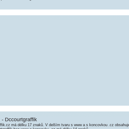
 - Dccourtgraffik
fik.cz má délku 17 znaků. V delším tvaru s www a s koncovkou .cz obsahu