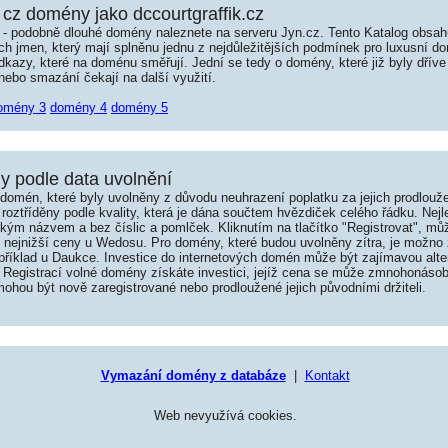
cz domény jako dccourtgraffik.cz
é - podobně dlouhé domény naleznete na serveru Jyn.cz. Tento Katalog obsa
jmen, který mají splněnu jednu z nejdůležitějších podmínek pro luxusní dom
kazy, které na doménu směřují. Jední se tedy o domény, které již byly dříve
ebo smazání čekají na další využití.
omény 3
domény 4
domény 5
 podle data uvolnění
omén, které byly uvolněny z důvodu neuhrazení poplatku za jejich prodlouže
roztříděny podle kvality, která je dána součtem hvězdiček celého řádku. Nej
tkým názvem a bez číslic a pomlček. Kliknutím na tlačítko "Registrovat", m
í nejnižší ceny u Wedosu. Pro domény, které budou uvolněny zítra, je možno 
například u Daukce. Investice do internetových domén může být zajímavou alte
 Registrací volné domény získáte investici, jejíž cena se může zmnohonásob
hou být nově zaregistrované nebo prodloužené jejich původními držiteli.
Vymazání domény z databáze
|
Kontakt
Web nevyužívá cookies.