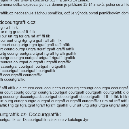
graffik bez www a koncovky .cz má délku 14 znaků.
měrná délka expirovaných cz domén je přibližně 13-14 znaků, jedná se z hled
affik.cz neobsahuje žádnou pomlčku, což je výhoda oproti pomlčkovým do
ccourtgraffik.cz
 r a f f i k
 rt tg gr ra af ff fi ik
r urt rtg tgr gra raf aff ffi fik
 ourt urtg rtgr tgra graf raff affi ffik
urt ourtg urtgr rtgra tgraf graff raffi affik
courtg ourtgr urtgra rtgraf tgraff graffi raffik
g courtgr ourtgra urtgraf rtgraff tgraffi graffik
tgr courtgra ourtgraf urtgraff rtgraffi tgraffik
rtgra courtgraf ourtgraff urtgraffi rtgraffik
courtgraf courtgraff ourtgraffi urtgraffik
ccourtgraff courtgraffi ourtgraffik
 ccourtgraffi courtgraffik
i ccourtgraffik
 affi affik c c cc cco ccou ccour ccourt ccourtg ccourtgr ccourtgra ccourtgraf 
ur court courtg courtgr courtgra courtgraf courtgraff courtgraffi courtgraffik d
dccourtgr dccourtgra dccourtgraf dccourtgraff dccourtgraffi f f ff ffi ffik fi fik g
rt ourtg ourtgr ourtgra ourtgraf ourtgraff ourtgraffi ourtgraffik r r ra raf raff raffi r
raffik t tg tgr tgra tgraf tgraff tgraffi tgraffik u ur urt urtg urtgr urtgra urtgraf urtgr
rtgraffik.cz- Dccourtgraffik:
urtgraffik.cz- Dccourtgraffik naleznete v katalogu Jyn: