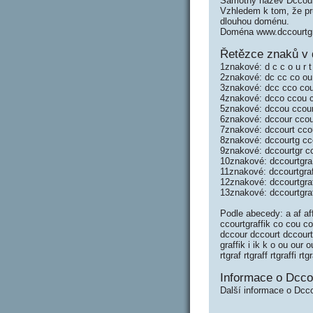
Samotný název Dccourt
Vzhledem k tom, že prů
dlouhou doménu.
Doména www.dccourtgr
Řetězce znaků v d
1znakové: d c c o u r t g
2znakové: dc cc co ou ur
3znakové: dcc cco cou ou
4znakové: dcco ccou cour
5znakové: dccou ccour co
6znakové: dccour ccourt 
7znakové: dccourt ccourt
8znakové: dccourtg ccour
9znakové: dccourtgr ccou
10znakové: dccourtgra c
11znakové: dccourtgraf 
12znakové: dccourtgraff
13znakové: dccourtgraff
Podle abecedy: a af aff
ccourtgraffik co cou co
dccour dccourt dccourtg 
graffik i ik k o ou our ou
rtgraf rtgraff rtgraffi rtg
Informace o Dccou
Další informace o Dcco