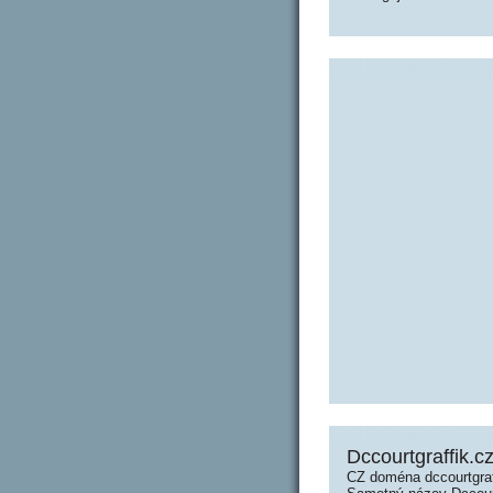
Dccourtgraffik.cz
CZ doména dccourtgraf