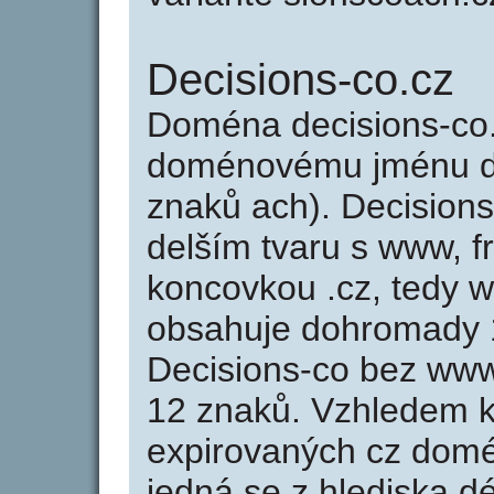
Decisions-co.cz
Doména decisions-co
doménovému jménu de
znaků ach). Decisions
delším tvaru s www, fr
koncovkou .cz, tedy 
obsahuje dohromady 
Decisions-co bez www
12 znaků. Vzhledem k
expirovaných cz domén
jedná se z hlediska dé