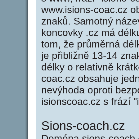
www.isions-coac.cz 
znaků. Samotný náze
koncovky .cz má délk
tom, že průměrná dél
je přibližně 13-14 zna
délky o relativně krá
coac.cz obsahuje jedn
nevýhoda oproti bezp
isionscoac.cz s frází "
Sions-coach.cz
Doména sions-coach.