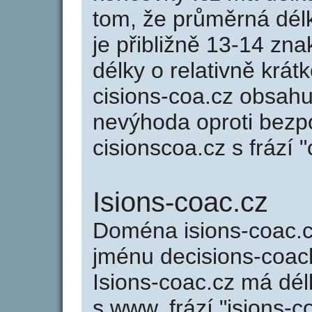
tom, že průměrná dél
je přibližně 13-14 zna
délky o relativně kr
cisions-coa.cz obsahu
nevýhoda oproti bezp
cisionscoa.cz s frází "
Isions-coac.cz
Doména isions-coac.
jménu decisions-coach
Isions-coac.cz má dél
s www, frází "isions-c