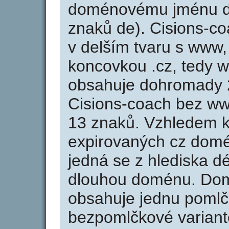
doménovému jménu de
znaků de). Cisions-c
v delším tvaru s www, 
koncovkou .cz, tedy 
obsahuje dohromady 
Cisions-coach bez ww
13 znaků. Vzhledem k
expirovaných cz domén
jedná se z hlediska dé
dlouhou doménu. Dom
obsahuje jednu pomlčk
bezpomlčkové variantě