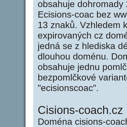
obsahuje dohromady 
Ecisions-coac bez ww
13 znaků. Vzhledem k
expirovaných cz domén
jedná se z hlediska dé
dlouhou doménu. Dom
obsahuje jednu pomlčk
bezpomlčkové variantě
"ecisionscoac".
Cisions-coach.cz
Doména cisions-coac