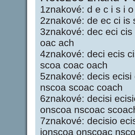
1znakové: d e c i s i o
2znakové: de ec ci is 
3znakové: dec eci cis 
oac ach
4znakové: deci ecis ci
scoa coac oach
5znakové: decis ecisi 
nscoa scoac coach
6znakové: decisi ecisi
onscoa nscoac scoac
7znakové: decisio ecis
ionscoa onscoac nsc