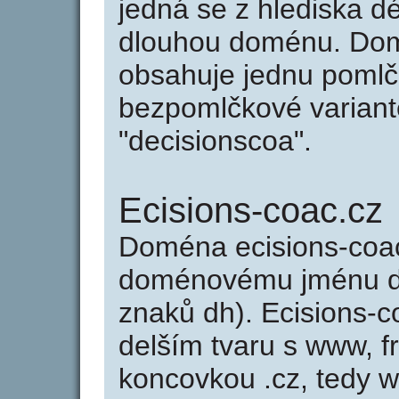
jedná se z hlediska dé
dlouhou doménu. Dom
obsahuje jednu pomlčk
bezpomlčkové variantě
"decisionscoa".
Ecisions-coac.cz
Doména ecisions-coa
doménovému jménu de
znaků dh). Ecisions-c
delším tvaru s www, fr
koncovkou .cz, tedy 