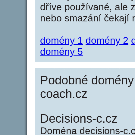
dříve používané, ale 
nebo smazání čekají na
domény 1
domény 2
domény 5
Podobné domény j
coach.cz
Decisions-c.cz
Doména decisions-c.