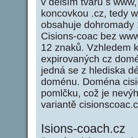
v delším tvaru s www, 
koncovkou .cz, tedy 
obsahuje dohromady 
Cisions-coac bez www
12 znaků. Vzhledem k
expirovaných cz domén
jedná se z hlediska dé
doménu. Doména cisi
pomlčku, což je nevý
variantě cisionscoac.c
Isions-coach.cz