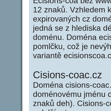
Ecisions-coa bez www
12 znaků. Vzhledem k
expirovaných cz domén
jedná se z hlediska dé
doménu. Doména ecis
pomlčku, což je nevý
variantě ecisionscoa.c
Cisions-coac.cz
Doména cisions-coac.
doménovému jménu de
znaků deh). Cisions-