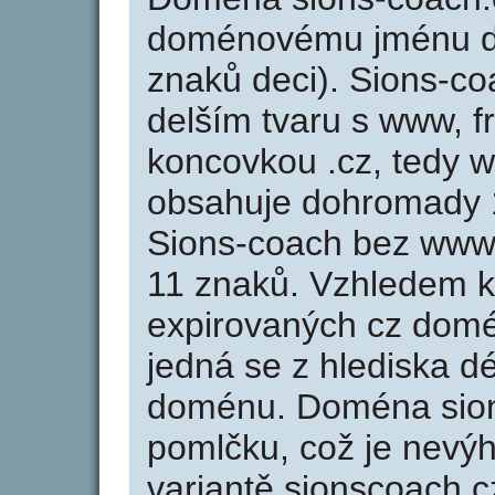
doménovému jménu de
znaků deci). Sions-co
delším tvaru s www, fr
koncovkou .cz, tedy 
obsahuje dohromady 
Sions-coach bez www 
11 znaků. Vzhledem k
expirovaných cz domén
jedná se z hlediska dé
doménu. Doména sion
pomlčku, což je nevý
variantě sionscoach.cz