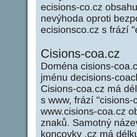
ecisions-co.cz obsahu
nevýhoda oproti bezp
ecisionsco.cz s frází "
Cisions-coa.cz
Doména cisions-coa.
jménu decisions-coach
Cisions-coa.cz má dél
s www, frází "cisions-
www.cisions-coa.cz 
znaků. Samotný náze
koncovky .cz má délk