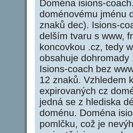
Doména isions-coach
doménovému jménu de
znaků dec). Isions-co
delším tvaru s www, fr
koncovkou .cz, tedy 
obsahuje dohromady 
Isions-coach bez www
12 znaků. Vzhledem k
expirovaných cz domén
jedná se z hlediska dé
doménu. Doména isio
pomlčku, což je nevý