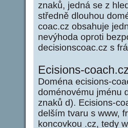
znaků, jedná se z hled
středně dlouhou dom
coac.cz obsahuje jedn
nevýhoda oproti bezp
decisionscoac.cz s frá
Ecisions-coach.c
Doména ecisions-coa
doménovému jménu de
znaků d). Ecisions-co
delším tvaru s www, fr
koncovkou .cz, tedy 