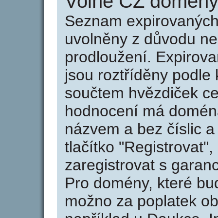
Volné CZ domény 
Seznam expirovaných 
uvolněny z důvodu neu
prodloužení. Expirov
jsou roztříděny podle k
součtem hvězdiček ce
hodnocení má doména 
názvem a bez číslic a
tlačítko "Registrovat
zaregistrovat s garan
Pro domény, které bud
možno za poplatek obj