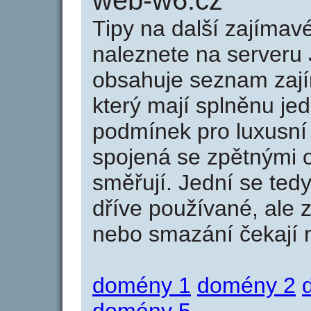
web-w6.cz
Tipy na další zajíma
naleznete na serveru 
obsahuje seznam zaj
který mají splněnu jed
podmínek pro luxusní 
spojená se zpětnými 
směřují. Jední se tedy
dříve používané, ale 
nebo smazání čekají na
domény 1
domény 2