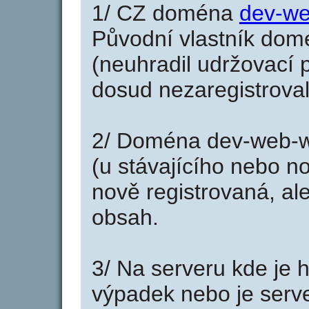
1/ CZ doména
dev-we
Původní vlastník domé
(neuhradil udržovací p
dosud nezaregistroval
2/ Doména dev-web-w
(u stávajícího nebo n
nově registrovaná, al
obsah.
3/ Na serveru kde je 
výpadek nebo je serve