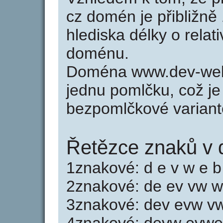
cz domén je přibližně
hlediska délky o relat
doménu.
Doména www.dev-web-
jednu pomlčku, což je
bezpomlčkové varian
Řetězce znaků v 
1znakové: d e v w e b
2znakové: de ev vw 
3znakové: dev evw v