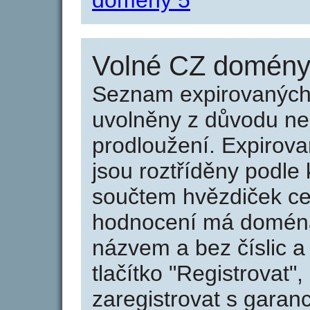
domény 5
Volné CZ domény 
Seznam expirovaných 
uvolněny z důvodu neu
prodloužení. Expirov
jsou roztříděny podle k
součtem hvězdiček ce
hodnocení má doména 
názvem a bez číslic a
tlačítko "Registrovat
zaregistrovat s garan