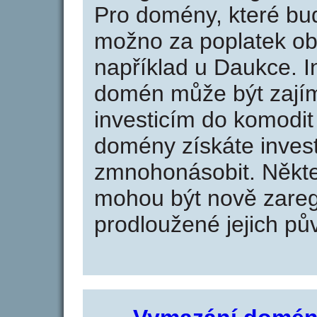
Pro domény, které bud
možno za poplatek obj
například u Daukce. I
domén může být zajím
investicím do komodit 
domény získáte invest
zmnohonásobit. Někte
mohou být nově zareg
prodloužené jejich pův