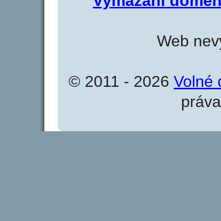
Vymazání domén
Web nevy
© 2011 - 2026
Volné 
práva