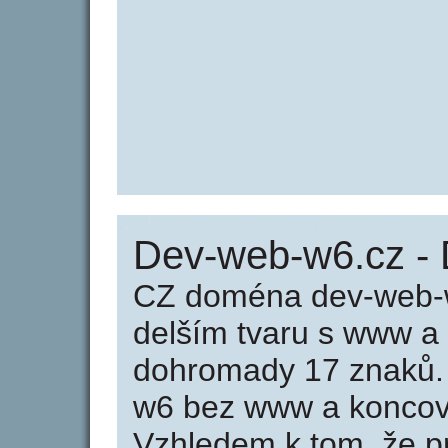
Dev-web-w6.cz -
CZ doména dev-web-w
delším tvaru s www a
dohromady 17 znaků.
w6 bez www a koncovk
Vzhledem k tom, že p