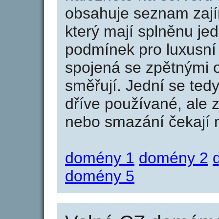
obsahuje seznam zaj
který mají splněnu jed
podmínek pro luxusní 
spojená se zpětnými 
směřují. Jední se tedy
dříve používané, ale 
nebo smazání čekají na
domény 1
domény 2
domény 5