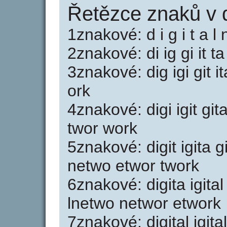
Řetězce znaků v d
1znakové: d i g i t a l 
2znakové: di ig gi it ta
3znakové: dig igi git i
ork
4znakové: digi igit git
twor work
5znakové: digit igita gi
netwo etwor twork
6znakové: digita igital
lnetwo networ etwork
7znakové: digital igital