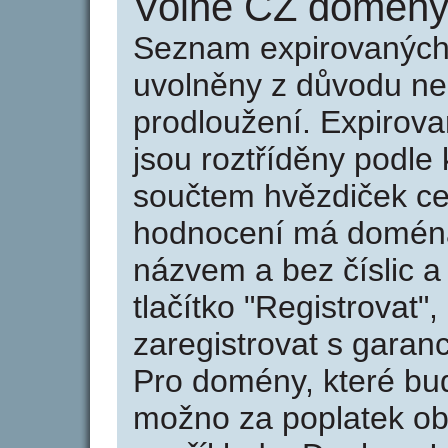
Volné CZ domény 
Seznam expirovaných 
uvolněny z důvodu neu
prodloužení. Expirov
jsou roztříděny podle k
součtem hvězdiček ce
hodnocení má doména 
názvem a bez číslic a
tlačítko "Registrovat
zaregistrovat s garan
Pro domény, které bud
možno za poplatek obj