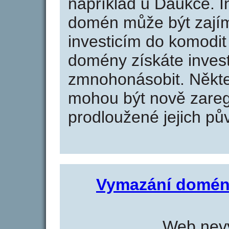
například u Daukce. I
domén může být zajím
investicím do komodit 
domény získáte invest
zmnohonásobit. Někte
mohou být nově zareg
prodloužené jejich pův
Vymazání domén
Web nevy