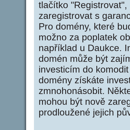
tlačítko "Registrovat
zaregistrovat s garan
Pro domény, které bud
možno za poplatek obj
například u Daukce. I
domén může být zajím
investicím do komodit 
domény získáte invest
zmnohonásobit. Někte
mohou být nově zareg
prodloužené jejich pův