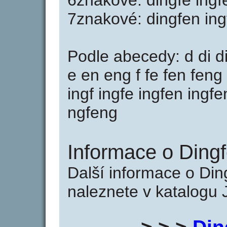
6znakové: dingfe ingf
7znakové: dingfen in
Podle abecedy: d di di
e en eng f fe fen feng 
ingf ingfe ingfen ingf
ngfeng
Informace o Dingf
Další informace o Din
naleznete v katalogu 