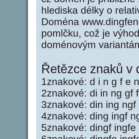
hlediska délky o rela
Doména www.dingfeng
pomlčku, což je výho
doménovým variantá
Řetězce znaků v 
1znakové: d i n g f e 
2znakové: di in ng gf 
3znakové: din ing ngf
4znakové: ding ingf n
5znakové: dingf ingfe