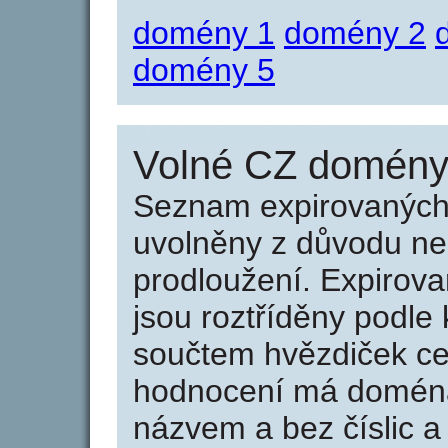
domény 1
domény 2
domény 5
Volné CZ domény 
Seznam expirovaných 
uvolněny z důvodu neu
prodloužení. Expirov
jsou roztříděny podle k
součtem hvězdiček ce
hodnocení má doména 
názvem a bez číslic a