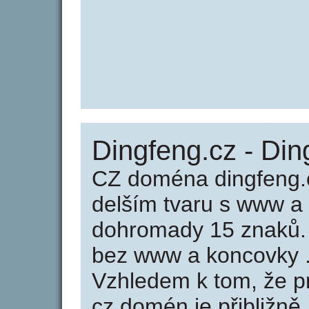
Dingfeng.cz - Din
CZ doména dingfeng.c
delším tvaru s www a
dohromady 15 znaků.
bez www a koncovky .
Vzhledem k tom, že p
cz domén je přibližně