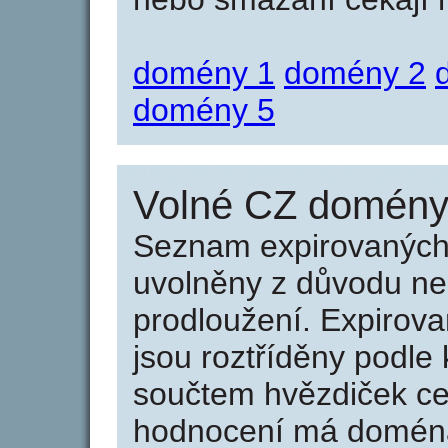
domény 1
domény 2
domény 5
Volné CZ domény 
Seznam expirovaných 
uvolněny z důvodu neu
prodloužení. Expirov
jsou roztříděny podle k
součtem hvězdiček ce
hodnocení má doména 