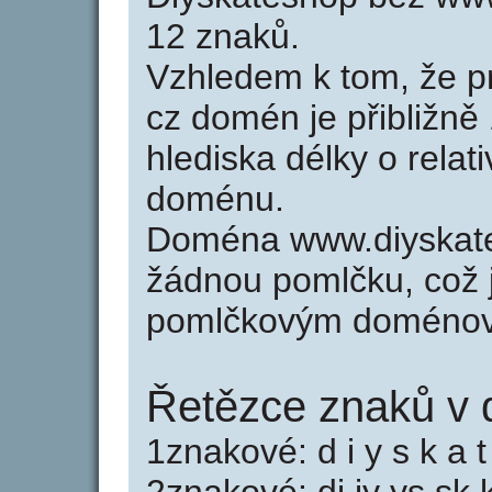
12 znaků.
Vzhledem k tom, že p
cz domén je přibližně
hlediska délky o relat
doménu.
Doména www.diyskate
žádnou pomlčku, což j
pomlčkovým doménov
Řetězce znaků v 
1znakové: d i y s k a t