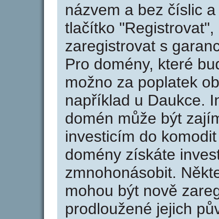
názvem a bez číslic a
tlačítko "Registrovat
zaregistrovat s garan
Pro domény, které bud
možno za poplatek obj
například u Daukce. I
domén může být zajím
investicím do komodit 
domény získáte invest
zmnohonásobit. Někte
mohou být nově zareg
prodloužené jejich pův