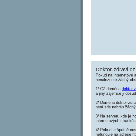
Doktor-zdravi.cz
Pokud na internetové a
nenaleznete žádný ob
1/ CZ doména
doktor-z
a jiný zájemce ji dosud
2/ Doména doktor-zdrav
není zde nahrán žádný
3/ Na serveru kde je h
internetových stránkác
4/ Pokud je špatně nas
nefunguje na adrese ht