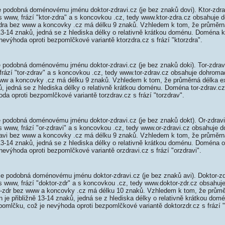
e podobná doménovému jménu doktor-zdravi.cz (je bez znaků dovi). Ktor-zdr
s www, frází "ktor-zdra" a s koncovkou .cz, tedy www.ktor-zdra.cz obsahuje
ra bez www a koncovky .cz má délku 9 znaků. Vzhledem k tom, že průměrn
13-14 znaků, jedná se z hlediska délky o relativně krátkou doménu. Doména k
nevýhoda oproti bezpomlčkové variantě ktorzdra.cz s frází "ktorzdra".
e podobná doménovému jménu doktor-zdravi.cz (je bez znaků doki). Tor-zdra
 frází "tor-zdrav" a s koncovkou .cz, tedy www.tor-zdrav.cz obsahuje dohro
ww a koncovky .cz má délku 9 znaků. Vzhledem k tom, že průměrná délka 
ků, jedná se z hlediska délky o relativně krátkou doménu. Doména tor-zdrav.c
da oproti bezpomlčkové variantě torzdrav.cz s frází "torzdrav".
e podobná doménovému jménu doktor-zdravi.cz (je bez znaků dokt). Or-zdrav
s www, frází "or-zdravi" a s koncovkou .cz, tedy www.or-zdravi.cz obsahuje
vi bez www a koncovky .cz má délku 9 znaků. Vzhledem k tom, že průměrn
13-14 znaků, jedná se z hlediska délky o relativně krátkou doménu. Doména o
nevýhoda oproti bezpomlčkové variantě orzdravi.cz s frází "orzdravi".
je podobná doménovému jménu doktor-zdravi.cz (je bez znaků avi). Doktor-z
s www, frází "doktor-zdr" a s koncovkou .cz, tedy www.doktor-zdr.cz obsahu
-zdr bez www a koncovky .cz má délku 10 znaků. Vzhledem k tom, že průmě
je přibližně 13-14 znaků, jedná se z hlediska délky o relativně krátkou do
pomlčku, což je nevýhoda oproti bezpomlčkové variantě doktorzdr.cz s frází "