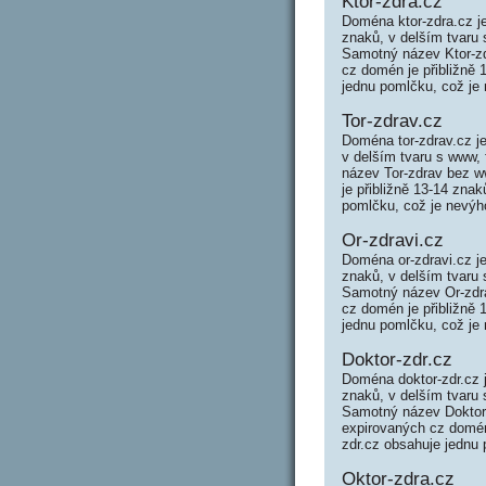
Ktor-zdra.cz
Doména ktor-zdra.cz j
znaků, v delším tvaru 
Samotný název Ktor-zd
cz domén je přibližně 
jednu pomlčku, což je 
Tor-zdrav.cz
Doména tor-zdrav.cz j
v delším tvaru s www,
název Tor-zdrav bez w
je přibližně 13-14 zna
pomlčku, což je nevýho
Or-zdravi.cz
Doména or-zdravi.cz j
znaků, v delším tvaru 
Samotný název Or-zdra
cz domén je přibližně 
jednu pomlčku, což je 
Doktor-zdr.cz
Doména doktor-zdr.cz 
znaků, v delším tvaru 
Samotný název Doktor
expirovaných cz domén 
zdr.cz obsahuje jednu 
Oktor-zdra.cz