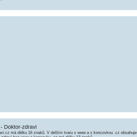
 - Doktor-zdravi
vi.cz má délku 16 znaků. V delším tvaru s www a s koncovkou .cz obsahuj