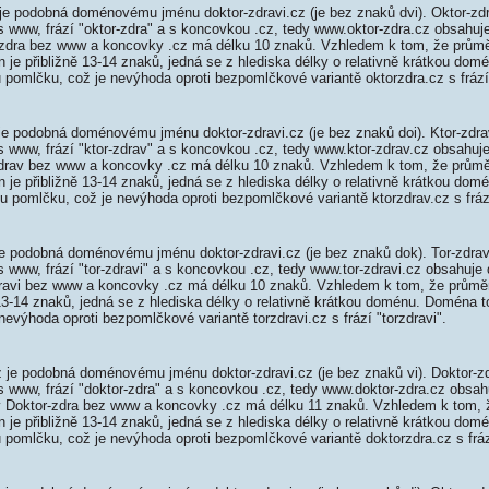
je podobná doménovému jménu doktor-zdravi.cz (je bez znaků dvi). Oktor-zd
s www, frází "oktor-zdra" a s koncovkou .cz, tedy www.oktor-zdra.cz obsahu
zdra bez www a koncovky .cz má délku 10 znaků. Vzhledem k tom, že průmě
je přibližně 13-14 znaků, jedná se z hlediska délky o relativně krátkou dom
 pomlčku, což je nevýhoda oproti bezpomlčkové variantě oktorzdra.cz s frází
je podobná doménovému jménu doktor-zdravi.cz (je bez znaků doi). Ktor-zdr
s www, frází "ktor-zdrav" a s koncovkou .cz, tedy www.ktor-zdrav.cz obsahu
drav bez www a koncovky .cz má délku 10 znaků. Vzhledem k tom, že průmě
je přibližně 13-14 znaků, jedná se z hlediska délky o relativně krátkou dom
u pomlčku, což je nevýhoda oproti bezpomlčkové variantě ktorzdrav.cz s frází
je podobná doménovému jménu doktor-zdravi.cz (je bez znaků dok). Tor-zdrav
s www, frází "tor-zdravi" a s koncovkou .cz, tedy www.tor-zdravi.cz obsahuj
avi bez www a koncovky .cz má délku 10 znaků. Vzhledem k tom, že průmě
13-14 znaků, jedná se z hlediska délky o relativně krátkou doménu. Doména t
nevýhoda oproti bezpomlčkové variantě torzdravi.cz s frází "torzdravi".
 je podobná doménovému jménu doktor-zdravi.cz (je bez znaků vi). Doktor-z
s www, frází "doktor-zdra" a s koncovkou .cz, tedy www.doktor-zdra.cz obsa
 Doktor-zdra bez www a koncovky .cz má délku 11 znaků. Vzhledem k tom, 
je přibližně 13-14 znaků, jedná se z hlediska délky o relativně krátkou do
 pomlčku, což je nevýhoda oproti bezpomlčkové variantě doktorzdra.cz s fráz