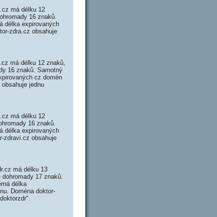
a.cz má délku 12
 dohromady 16 znaků.
á délka expirovaných
tor-zdra.cz obsahuje
v.cz má délku 12 znaků,
mady 16 znaků. Samotný
expirovaných cz domén
z obsahuje jednu
i.cz má délku 12
 dohromady 16 znaků.
á délka expirovaných
r-zdravi.cz obsahuje
dr.cz má délku 13
je dohromady 17 znaků.
rná délka
ménu. Doména doktor-
doktorzdr".