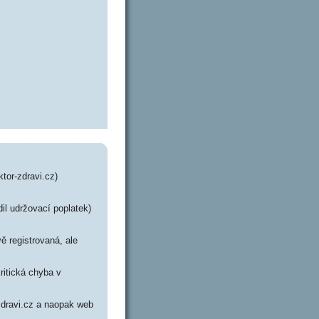
tor-zdravi.cz)
il udržovací poplatek)
ě registrovaná, ale
ritická chyba v
-zdravi.cz a naopak web