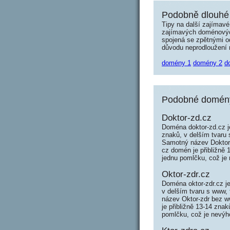
Podobně dlouhé 
Tipy na další zajímav
zajímavých doménových 
spojená se zpětnými od
důvodu neprodloužení n
domény 1
domény 2
d
Podobné domény 
Doktor-zd.cz
Doména doktor-zd.cz j
znaků, v delším tvaru
Samotný název Doktor
cz domén je přibližně 
jednu pomlčku, což je 
Oktor-zdr.cz
Doména oktor-zdr.cz j
v delším tvaru s www,
název Oktor-zdr bez w
je přibližně 13-14 zna
pomlčku, což je nevýho