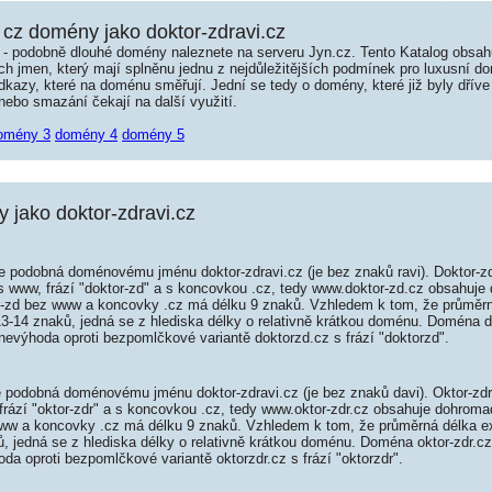
cz domény jako doktor-zdravi.cz
é - podobně dlouhé domény naleznete na serveru Jyn.cz. Tento Katalog obsa
jmen, který mají splněnu jednu z nejdůležitějších podmínek pro luxusní dom
kazy, které na doménu směřují. Jední se tedy o domény, které již byly dříve
ebo smazání čekají na další využití.
omény 3
domény 4
domény 5
jako doktor-zdravi.cz
e podobná doménovému jménu doktor-zdravi.cz (je bez znaků ravi). Doktor-z
 s www, frází "doktor-zd" a s koncovkou .cz, tedy www.doktor-zd.cz obsahuj
-zd bez www a koncovky .cz má délku 9 znaků. Vzhledem k tom, že průměrn
13-14 znaků, jedná se z hlediska délky o relativně krátkou doménu. Doména 
nevýhoda oproti bezpomlčkové variantě doktorzd.cz s frází "doktorzd".
e podobná doménovému jménu doktor-zdravi.cz (je bez znaků davi). Oktor-zd
 frází "oktor-zdr" a s koncovkou .cz, tedy www.oktor-zdr.cz obsahuje dohro
ww a koncovky .cz má délku 9 znaků. Vzhledem k tom, že průměrná délka 
ků, jedná se z hlediska délky o relativně krátkou doménu. Doména oktor-zdr.c
da oproti bezpomlčkové variantě oktorzdr.cz s frází "oktorzdr".