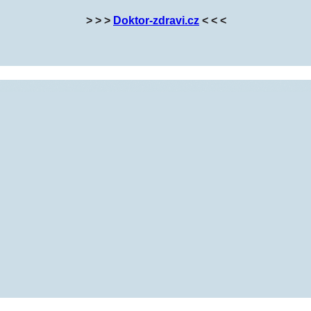
> > >
Doktor-zdravi.cz
< < <