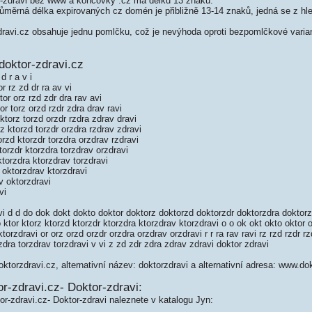
-zdravi bez www a koncovky .cz má délku 13 znaků.
měrná délka expirovaných cz domén je přibližně 13-14 znaků, jedná se z hled
avi.cz obsahuje jednu pomlčku, což je nevýhoda oproti bezpomlčkové varia
doktor-zdravi.cz
d r a v i
r rz zd dr ra av vi
or orz rzd zdr dra rav avi
r torz orzd rzdr zdra drav ravi
torz torzd orzdr rzdra zdrav dravi
z ktorzd torzdr orzdra rzdrav zdravi
rzd ktorzdr torzdra orzdrav rzdravi
orzdr ktorzdra torzdrav orzdravi
torzdra ktorzdrav torzdravi
oktorzdrav ktorzdravi
v oktorzdravi
vi
i d d do dok dokt dokto doktor doktorz doktorzd doktorzdr doktorzdra doktorz
to ktor ktorz ktorzd ktorzdr ktorzdra ktorzdrav ktorzdravi o o ok okt okto oktor 
orzdravi or orz orzd orzdr orzdra orzdrav orzdravi r r ra rav ravi rz rzd rzdr rz
rzdra torzdrav torzdravi v vi z zd zdr zdra zdrav zdravi doktor zdravi
ktorzdravi.cz, alternativní název: doktorzdravi a alternativní adresa: www.do
r-zdravi.cz- Doktor-zdravi:
or-zdravi.cz- Doktor-zdravi naleznete v katalogu Jyn: