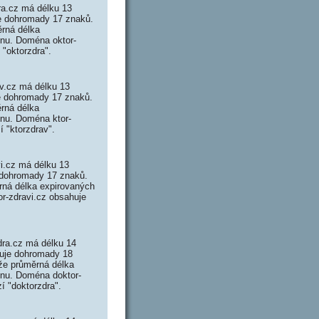
ra.cz má délku 13
je dohromady 17 znaků.
rná délka
énu. Doména oktor-
 "oktorzdra".
av.cz má délku 13
je dohromady 17 znaků.
rná délka
énu. Doména ktor-
 "ktorzdrav".
i.cz má délku 13
e dohromady 17 znaků.
rná délka expirovaných
or-zdravi.cz obsahuje
dra.cz má délku 14
huje dohromady 18
že průměrná délka
ménu. Doména doktor-
í "doktorzdra".