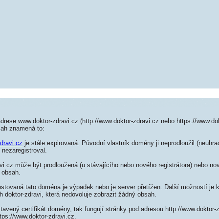
drese www.doktor-zdravi.cz (http://www.doktor-zdravi.cz nebo https://www.dok
sah znamená to:
dravi.cz
je stále expirovaná. Původní vlastník domény ji neprodloužil (neuhrad
 nezaregistroval.
i.cz může být prodloužená (u stávajícího nebo nového registrátora) nebo nov
 obsah.
ostovaná tato doména je výpadek nebo je server přetížen. Další možností je k
h doktor-zdravi, která nedovoluje zobrazit žádný obsah.
tavený certifikát domény, tak fungují stránky pod adresou http://www.doktor
tps://www.doktor-zdravi.cz.