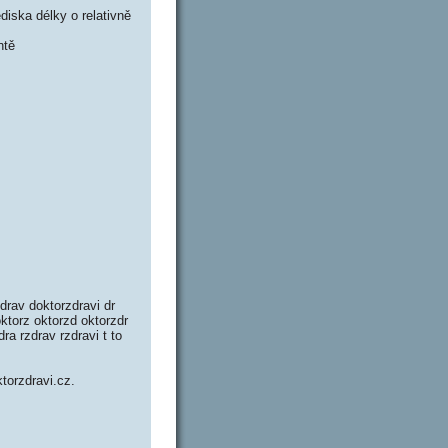
iska délky o relativně
ntě
drav doktorzdravi dr
oktorz oktorzd oktorzdr
dra rzdrav rzdravi t to
ktorzdravi.cz.