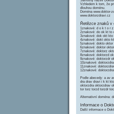
Samotný název Doktor
Vzhledem k tom, že prů
dlouhou doménu.
Doména www.doktor-zdr
www.doktorzdravi.cz
Řetězce znaků v 
1znakové: d o k t o r z 
2znakové: do ok kt to o
3znakové: dok okt kto t
4znakové: dokt okto kto
5znakové: dokto oktor k
6znakové: doktor oktor
7znakové: doktorz okto
8znakové: doktorzd okt
9znakové: doktorzdr ok
10znakové: doktorzdra 
11znakové: doktorzdra
12znakové: doktorzdra
Podle abecedy: a av av
dra drav dravi i k kt k
oktorzdra oktorzdrav okt
tor torz torzd torzdr to
Alternativní doména: do
Informace o Dokto
Další informace o Dokt