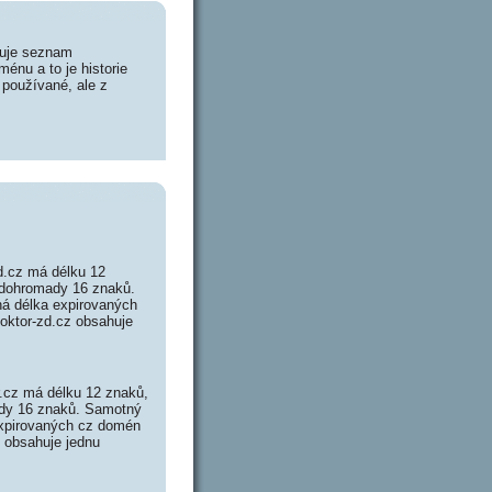
huje seznam
énu a to je historie
 používané, ale z
d.cz má délku 12
e dohromady 16 znaků.
á délka expirovaných
doktor-zd.cz obsahuje
r.cz má délku 12 znaků,
mady 16 znaků. Samotný
expirovaných cz domén
z obsahuje jednu