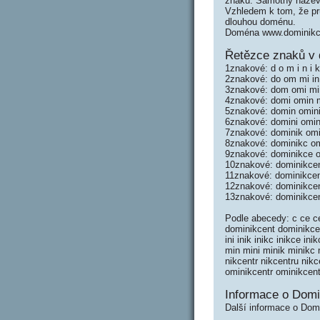
znaků. Samotný název
Vzhledem k tom, že prů
dlouhou doménu.
Doména www.dominikce
Řetězce znaků v 
1znakové: d o m i n i k
2znakové: do om mi in 
3znakové: dom omi min 
4znakové: domi omin mi
5znakové: domin omini 
6znakové: domini omini
7znakové: dominik omin
8znakové: dominikc omi
9znakové: dominikce om
10znakové: dominikcen
11znakové: dominikcen
12znakové: dominikcen
13znakové: dominikce
Podle abecedy: c ce c
dominikcent dominikcent
ini inik inikc inikce i
min mini minik minikc 
nikcentr nikcentru nik
ominikcentr ominikcent
Informace o Domi
Další informace o Dom