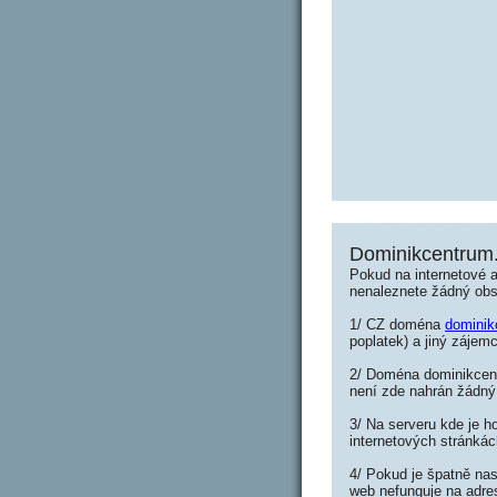
Dominikcentrum
Pokud na internetové 
nenaleznete žádný ob
1/ CZ doména
dominik
poplatek) a jiný zájemc
2/ Doména dominikcentr
není zde nahrán žádný
3/ Na serveru kde je h
internetových stránkác
4/ Pokud je špatně nas
web nefunguje na adre