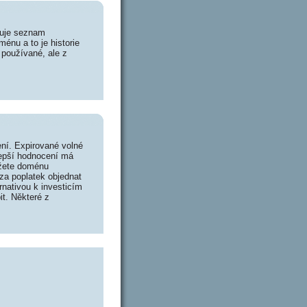
huje seznam
énu a to je historie
 používané, ale z
ní. Expirované volné
lepší hodnocení má
ůžete doménu
za poplatek objednat
rnativou k investicím
it. Některé z