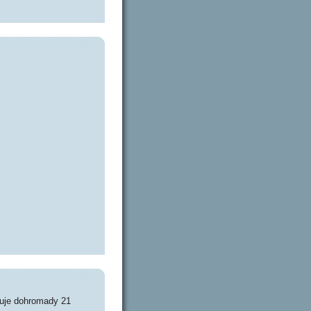
uje dohromady 21