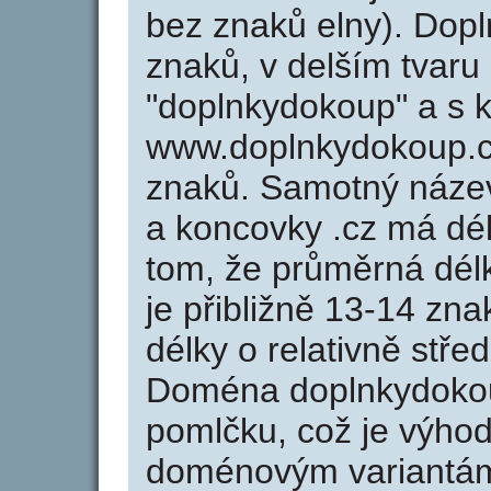
bez znaků elny). Dop
znaků, v delším tvaru
"doplnkydokoup" a s k
www.doplnkydokoup.c
znaků. Samotný náze
a koncovky .cz má dé
tom, že průměrná dél
je přibližně 13-14 zna
délky o relativně stř
Doména doplnkydoko
pomlčku, což je výho
doménovým variantá