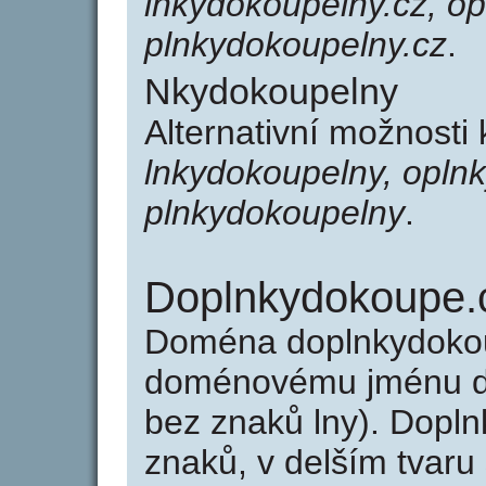
lnkydokoupelny.cz, op
plnkydokoupelny.cz
.
Nkydokoupelny
Alternativní možnosti
lnkydokoupelny, opln
plnkydokoupelny
.
Doplnkydokoupe.
Doména doplnkydokou
doménovému jménu do
bez znaků lny). Dopl
znaků, v delším tvaru