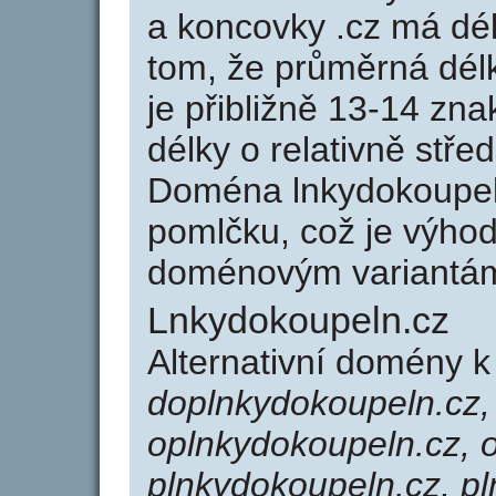
a koncovky .cz má dé
tom, že průměrná dél
je přibližně 13-14 zna
délky o relativně stř
Doména lnkydokoupel
pomlčku, což je výho
doménovým variantá
Lnkydokoupeln.cz
Alternativní domény 
doplnkydokoupeln.cz,
oplnkydokoupeln.cz, 
plnkydokoupeln.cz, p