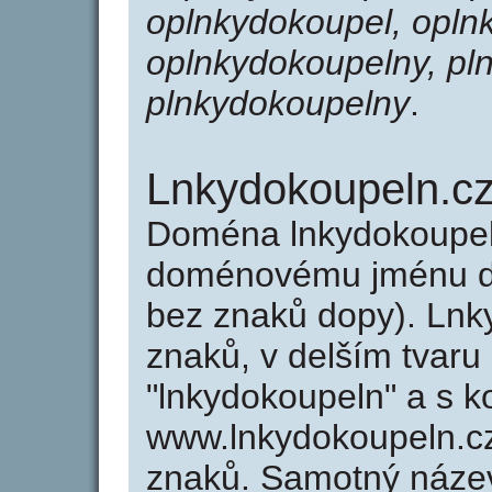
oplnkydokoupel, opln
oplnkydokoupelny, pl
plnkydokoupelny
.
Lnkydokoupeln.c
Doména lnkydokoupel
doménovému jménu do
bez znaků dopy). Lnk
znaků, v delším tvaru
"lnkydokoupeln" a s k
www.lnkydokoupeln.c
znaků. Samotný náze