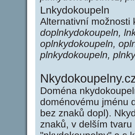
Lnkydokoupeln
Alternativní možnosti
doplnkydokoupeln, ln
oplnkydokoupeln, opl
plnkydokoupeln, plnk
Nkydokoupelny.c
Doména nkydokoupeln
doménovému jménu do
bez znaků dopl). Nky
znaků, v delším tvaru