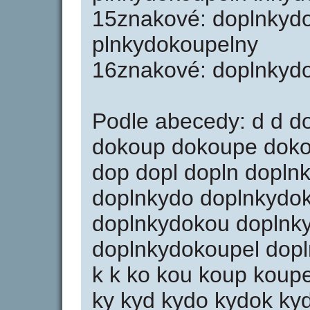
15znakové: doplnkyd
plnkydokoupelny
16znakové: doplnkyd
Podle abecedy: d d d
dokoup dokoupe doko
dop dopl dopln dopln
doplnkydo doplnkydo
doplnkydokou doplnk
doplnkydokoupel dopl
k k ko kou koup koup
ky kyd kydo kydok k