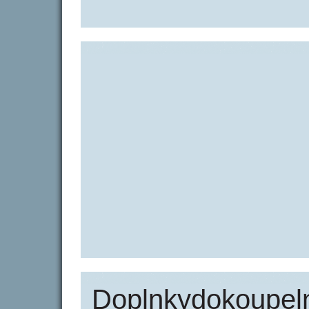
Doplnkydokoupeln