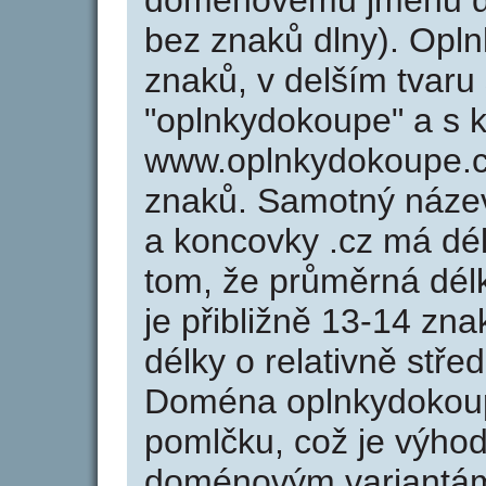
doménovému jménu do
bez znaků dlny). Opl
znaků, v delším tvaru
"oplnkydokoupe" a s k
www.oplnkydokoupe.c
znaků. Samotný náz
a koncovky .cz má dé
tom, že průměrná dél
je přibližně 13-14 zna
délky o relativně stř
Doména oplnkydokou
pomlčku, což je výho
doménovým variantá