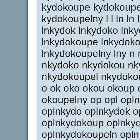
kydokoupe kydokoupe
kydokoupelny l l ln ln 
lnkydok lnkydoko lnk
lnkydokoupe lnkydoko
lnkydokoupelny lny n
nkydoko nkydokou n
nkydokoupel nkydoko
o ok oko okou okoup 
okoupelny op opl opln
oplnkydo oplnkydok o
oplnkydokoup oplnky
oplnkydokoupeln opl