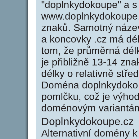
"doplnkydokoupe" a s
www.doplnkydokoupe.
znaků. Samotný náz
a koncovky .cz má dé
tom, že průměrná dél
je přibližně 13-14 zna
délky o relativně stř
Doména doplnkydoko
pomlčku, což je výho
doménovým variantá
Doplnkydokoupe.cz
Alternativní domény 