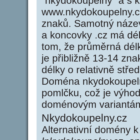
"nkydokoupelny" a s k
www.nkydokoupelny.c
znaků. Samotný náze
a koncovky .cz má dé
tom, že průměrná dél
je přibližně 13-14 zna
délky o relativně stř
Doména nkydokoupeln
pomlčku, což je výho
doménovým variantá
Nkydokoupelny.cz
Alternativní domény 