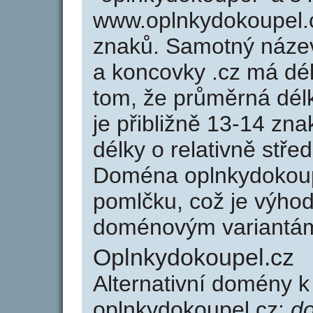
www.oplnkydokoupel.
znaků. Samotný náze
a koncovky .cz má dé
tom, že průměrná dél
je přibližně 13-14 zna
délky o relativně stř
Doména oplnkydokoup
pomlčku, což je výho
doménovým variantá
Oplnkydokoupel.cz
Alternativní domény 
oplnkydokoupel.cz:
do