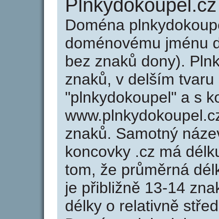
Plnkydokoupel.cz
Doména plnkydokoupe
doménovému jménu do
bez znaků dony). Pln
znaků, v delším tvaru
"plnkydokoupel" a s k
www.plnkydokoupel.c
znaků. Samotný náze
koncovky .cz má délk
tom, že průměrná dél
je přibližně 13-14 zna
délky o relativně stř