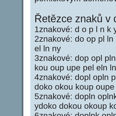
Řetězce znaků v 
1znakové: d o p l n k y
2znakové: do op pl ln
el ln ny
3znakové: dop opl pln
kou oup upe pel eln l
4znakové: dopl opln p
doko okou koup oupe 
5znakové: dopln opln
ydoko dokou okoup ko
6znakové: doplnk opl