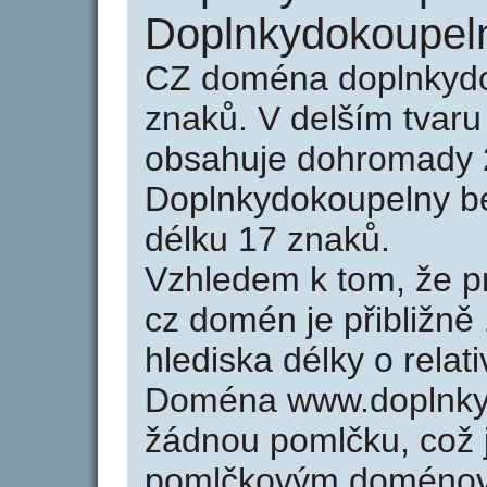
Doplnkydokoupel
CZ doména doplnkydo
znaků. V delším tvar
obsahuje dohromady 
Doplnkydokoupelny b
délku 17 znaků.
Vzhledem k tom, že p
cz domén je přibližně
hlediska délky o rela
Doména www.doplnky
žádnou pomlčku, což j
pomlčkovým doménov