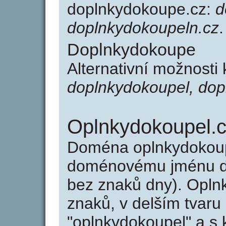
doplnkydokoupe.cz:
d
doplnkydokoupeln.cz
.
Doplnkydokoupe
Alternativní možnosti
doplnkydokoupel, do
Oplnkydokoupel.
Doména oplnkydokoup
doménovému jménu do
bez znaků dny). Opln
znaků, v delším tvaru
"oplnkydokoupel" a s 