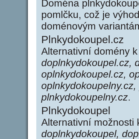
Doména plnkydokoupe
pomlčku, což je výho
doménovým variantá
Plnkydokoupel.cz
Alternativní domény 
doplnkydokoupel.cz, 
oplnkydokoupel.cz, o
oplnkydokoupelny.cz,
plnkydokoupelny.cz
.
Plnkydokoupel
Alternativní možnosti
doplnkydokoupel, dop