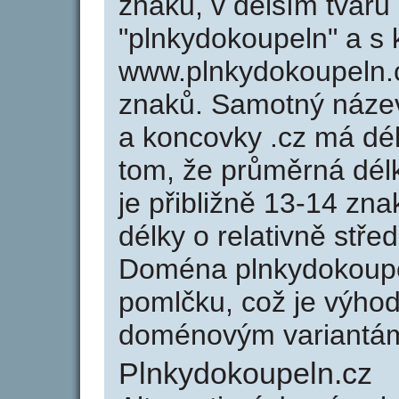
znaků, v delším tvaru
"plnkydokoupeln" a s 
www.plnkydokoupeln.
znaků. Samotný náze
a koncovky .cz má dé
tom, že průměrná dél
je přibližně 13-14 zna
délky o relativně stř
Doména plnkydokoupe
pomlčku, což je výho
doménovým variantá
Plnkydokoupeln.cz