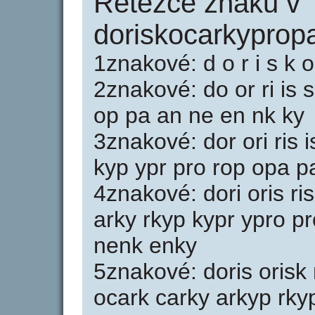
Řetězce znaků v
doriskocarkyprop
1znakové: d o r i s k o 
2znakové: do or ri is s
op pa an ne en nk ky
3znakové: dor ori ris 
kyp ypr pro rop opa 
4znakové: dori oris ri
arky rkyp kypr ypro 
nenk enky
5znakové: doris orisk 
ocark carky arkyp rky