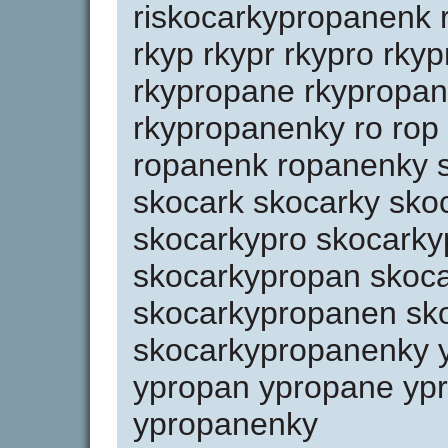
riskocarkypropanenk 
rkyp rkypr rkypro rky
rkypropane rkypropa
rkypropanenky ro rop
ropanenk ropanenky s
skocark skocarky sko
skocarkypro skocarky
skocarkypropan skoc
skocarkypropanen sk
skocarkypropanenky y
ypropan ypropane yp
ypropanenky