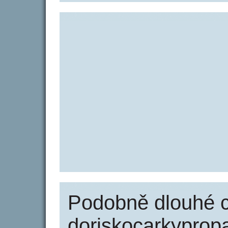
Podobně dlouhé 
doriskocarkyprop