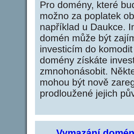
Pro domény, které bud
možno za poplatek obj
například u Daukce. I
domén může být zajím
investicím do komodit 
domény získáte invest
zmnohonásobit. Někte
mohou být nově zareg
prodloužené jejich pův
Vymazání domén