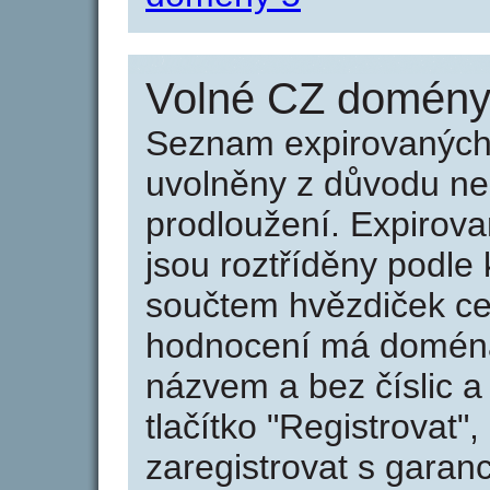
Volné CZ domény 
Seznam expirovaných 
uvolněny z důvodu neu
prodloužení. Expirov
jsou roztříděny podle k
součtem hvězdiček ce
hodnocení má doména 
názvem a bez číslic a
tlačítko "Registrovat
zaregistrovat s garan