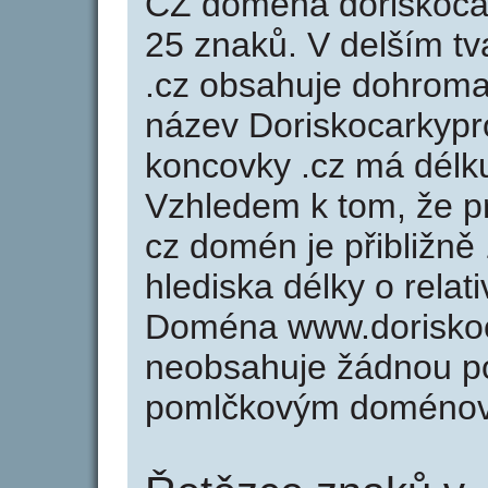
CZ doména doriskoca
25 znaků. V delším t
.cz obsahuje dohrom
název Doriskocarkyp
koncovky .cz má délk
Vzhledem k tom, že p
cz domén je přibližně
hlediska délky o rela
Doména www.doriskoc
neobsahuje žádnou po
pomlčkovým doménov