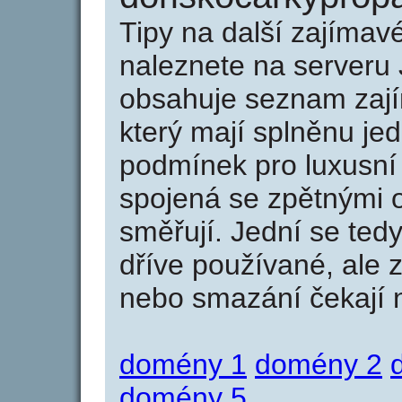
Tipy na další zajíma
naleznete na serveru 
obsahuje seznam zaj
který mají splněnu jed
podmínek pro luxusní 
spojená se zpětnými 
směřují. Jední se tedy
dříve používané, ale 
nebo smazání čekají na
domény 1
domény 2
domény 5