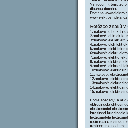
znaků. Samotný název 
Vzhledem k tom, že prů
dlouhou doménu.
Doména www.elektro-si
www.elektrosindelar.cz
Řetězce znaků v e
1znakové: e l e k t r o s
2znakové: el le ek kt tr
3znakové: ele lek ekt kt
4znakové: elek lekt ektr
5znakové: elekt lektr e
6znakové: elektr lektro
7znakové: elektro lektr
8znakové: elektros lekt
9znakové: elektrosi lek
10znakové: elektrosin l
11znakové: elektrosind 
12znakové: elektrosinde
13znakové: elektrosinde
14znakové: elektrosind
15znakové: elektrosind
Podle abecedy: a ar d d
ektrosindela ektrosindel
elektrosindel elektrosin
ktrosindel ktrosindela kt
lektrosindela lektrosin
rosin rosind rosinde ros
trosinde trosindel trosi