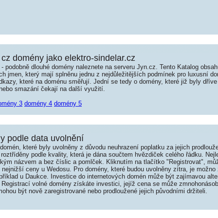
cz domény jako elektro-sindelar.cz
é - podobně dlouhé domény naleznete na serveru Jyn.cz. Tento Katalog obsa
jmen, který mají splněnu jednu z nejdůležitějších podmínek pro luxusní dom
kazy, které na doménu směřují. Jední se tedy o domény, které již byly dříve
ebo smazání čekají na další využití.
omény 3
domény 4
domény 5
 podle data uvolnění
omén, které byly uvolněny z důvodu neuhrazení poplatku za jejich prodlouže
roztříděny podle kvality, která je dána součtem hvězdiček celého řádku. Nej
tkým názvem a bez číslic a pomlček. Kliknutím na tlačítko "Registrovat", m
í nejnižší ceny u Wedosu. Pro domény, které budou uvolněny zítra, je možno 
například u Daukce. Investice do internetových domén může být zajímavou alte
 Registrací volné domény získáte investici, jejíž cena se může zmnohonásob
hou být nově zaregistrované nebo prodloužené jejich původními držiteli.