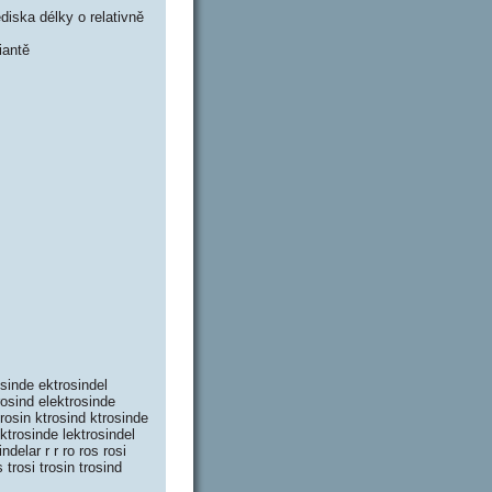
iska délky o relativně
iantě
osinde ektrosindel
trosind elektrosinde
ktrosin ktrosind ktrosinde
lektrosinde lektrosindel
delar r r ro ros rosi
 trosi trosin trosind