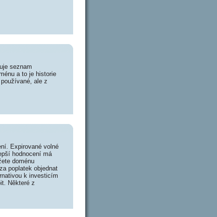
huje seznam
énu a to je historie
 používané, ale z
ní. Expirované volné
lepší hodnocení má
ůžete doménu
za poplatek objednat
rnativou k investicím
it. Některé z