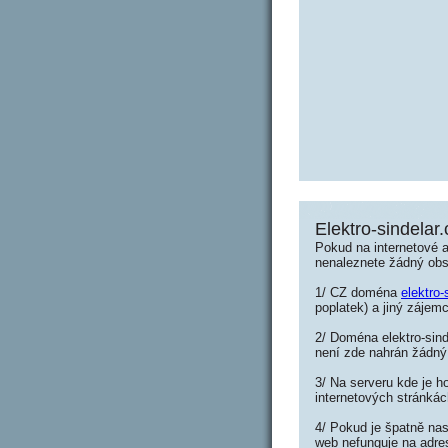
Elektro-sindelar.
Pokud na internetové ad
nenaleznete žádný ob
1/ CZ doména
elektro-
poplatek) a jiný zájemc
2/ Doména elektro-sind
není zde nahrán žádný
3/ Na serveru kde je h
internetových stránkác
4/ Pokud je špatně nas
web nefunguje na adres