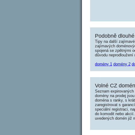
Podobně dlouhé 
Tipy na další zajímav
zajímavých doménových 
spojená se zpětnými od
důvodu neprodloužení n
domény 1
domény 2
d
Volné CZ domény
Seznam expirovaných d
domény na prodej jsou 
doména s ranky, s krá
zaregistrovat s garanc
speciální registraci, 
do komodit nebo akcií.
uvedených domén již mo