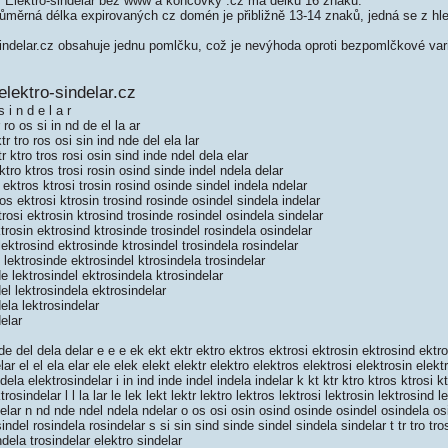
Elektro-sindelar bez www a koncovky .cz má délku 16 znaků.
měrná délka expirovaných cz domén je přibližně 13-14 znaků, jedná se z hled
ndelar.cz obsahuje jednu pomlčku, což je nevýhoda oproti bezpomlčkové var
lektro-sindelar.cz
 i n d e l a r
 ro os si in nd de el la ar
r tro ros osi sin ind nde del ela lar
 ktro tros rosi osin sind inde ndel dela elar
ktro ktros trosi rosin osind sinde indel ndela delar
 ektros ktrosi trosin rosind osinde sindel indela ndelar
os ektrosi ktrosin trosind rosinde osindel sindela indelar
rosi ektrosin ktrosind trosinde rosindel osindela sindelar
trosin ektrosind ktrosinde trosindel rosindela osindelar
ektrosind ektrosinde ktrosindel trosindela rosindelar
lektrosinde ektrosindel ktrosindela trosindelar
 lektrosindel ektrosindela ktrosindelar
l lektrosindela ektrosindelar
ela lektrosindelar
elar
e del dela delar e e e ek ekt ektr ektro ektros ektrosi ektrosin ektrosind ektr
ar el el ela elar ele elek elekt elektr elektro elektros elektrosi elektrosin elek
dela elektrosindelar i in ind inde indel indela indelar k kt ktr ktro ktros ktrosi 
rosindelar l l la lar le lek lekt lektr lektro lektros lektrosi lektrosin lektrosind 
delar n nd nde ndel ndela ndelar o os osi osin osind osinde osindel osindela osin
indel rosindela rosindelar s si sin sind sinde sindel sindela sindelar t tr tro tros
ndela trosindelar elektro sindelar