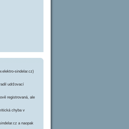
.elektro-sindelar.cz)
radil udržovací
ově registrovaná, ale
ritická chyba v
sindelar.cz a naopak