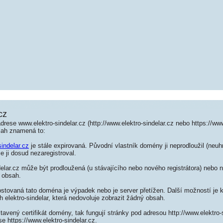
cz
rese www.elektro-sindelar.cz (http://www.elektro-sindelar.cz nebo https://www
sah znamená to:
sindelar.cz
je stále expirovaná. Původní vlastník domény ji neprodloužil (neuh
e ji dosud nezaregistroval.
elar.cz může být prodloužená (u stávajícího nebo nového registrátora) nebo n
 obsah.
ostovaná tato doména je výpadek nebo je server přetížen. Další možností je k
h elektro-sindelar, která nedovoluje zobrazit žádný obsah.
tavený certifikát domény, tak fungují stránky pod adresou http://www.elektro-
e https://www.elektro-sindelar.cz.