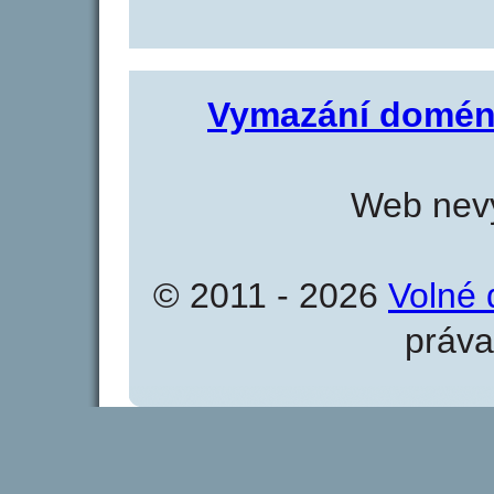
Vymazání domén
Web nevy
© 2011 - 2026
Volné 
práva