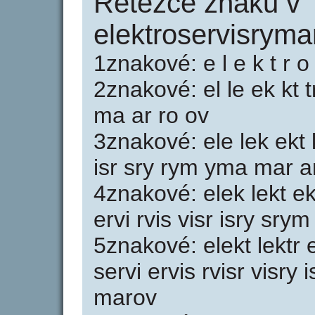
Řetězce znaků v
elektroservisryma
1znakové: e l e k t r o 
2znakové: el le ek kt tr
ma ar ro ov
3znakové: ele lek ekt k
isr sry rym yma mar a
4znakové: elek lekt ek
ervi rvis visr isry sr
5znakové: elekt lektr 
servi ervis rvisr visr
marov