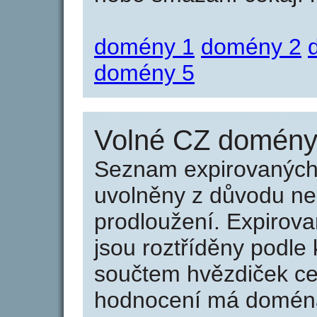
domény 1
domény 2
domény 5
Volné CZ domény 
Seznam expirovaných 
uvolněny z důvodu neu
prodloužení. Expirov
jsou roztříděny podle k
součtem hvězdiček ce
hodnocení má doména 