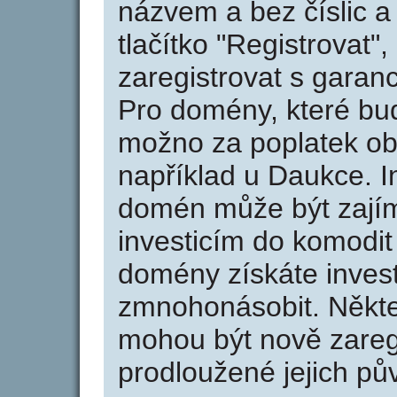
názvem a bez číslic a
tlačítko "Registrovat
zaregistrovat s garan
Pro domény, které bud
možno za poplatek obj
například u Daukce. I
domén může být zajím
investicím do komodit 
domény získáte invest
zmnohonásobit. Někte
mohou být nově zareg
prodloužené jejich pův