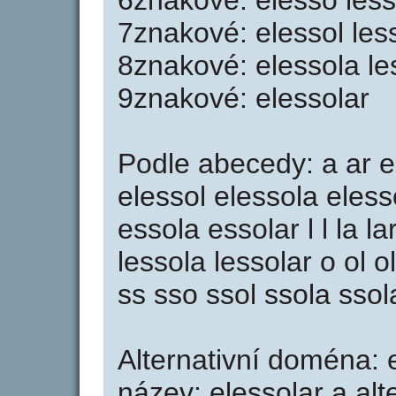
6znakové: elesso less
7znakové: elessol les
8znakové: elessola le
9znakové: elessolar
Podle abecedy: a ar e 
elessol elessola eless
essola essolar l l la la
lessola lessolar o ol ol
ss sso ssol ssola ssol
Alternativní doména: e
název: elessolar a alt