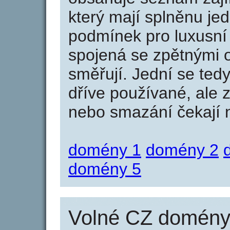
který mají splněnu jed
podmínek pro luxusní 
spojená se zpětnými 
směřují. Jední se tedy
dříve používané, ale 
nebo smazání čekají na
domény 1
domény 2
domény 5
Volné CZ domény 