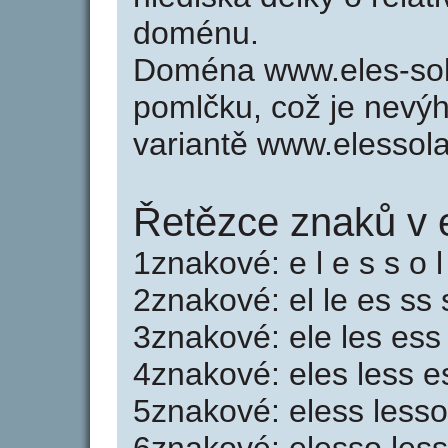
doménu.
Doména www.eles-sola
pomlčku, což je nevý
variantě www.elessola
Řetězce znaků v e
1znakové: e l e s s o l
2znakové: el le es ss s
3znakové: ele les ess 
4znakové: eles less es
5znakové: eless lesso