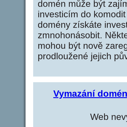
domén může být zajím
investicím do komodit 
domény získáte invest
zmnohonásobit. Někte
mohou být nově zareg
prodloužené jejich pův
Vymazání domén
Web nevy