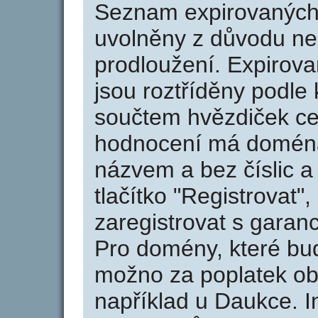
Seznam expirovaných 
uvolněny z důvodu neu
prodloužení. Expirov
jsou roztříděny podle k
součtem hvězdiček ce
hodnocení má doména 
názvem a bez číslic a
tlačítko "Registrovat
zaregistrovat s garan
Pro domény, které bud
možno za poplatek obj
například u Daukce. I