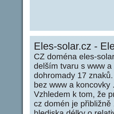
Eles-solar.cz - El
CZ doména eles-solar
delším tvaru s www a
dohromady 17 znaků.
bez www a koncovky .
Vzhledem k tom, že p
cz domén je přibližně
hlediska délky o relat