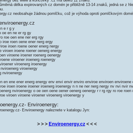
energy bez www a koncovky .cz má délku 12 znaků.
měrná délka expirovaných cz domén je přibližně 13-14 znaků, jedná se z hled
nu.
rgy.cz neobsahuje žádnou pomlčku, což je výhoda oproti pomlčkovým dom
enviroenergy.cz
n e r g y
o oe en ne er rg gy
ro roe oen ene ner erg rgy
o iroe roen oene ener nerg ergy
viroe iroen roene oener energ nergy
e viroen iroene roener oenerg energy
oen viroene iroener roenerg oenergy
roene viroener iroenerg roenergy
iroener viroenerg iroenergy
nviroenerg viroenergy
g nviroenergy
n en ene ener energ energy env envi envir enviro enviroe enviroen enviroene 
o iroe iroen iroene iroener iroenerg iroenergy n n ne ner nerg nergy nv nvi nvir n
roenerg nviroenergy o oe oen oene oener oenerg oenergy r r rg rgy ro roe roen
viroe viroen viroene viroener viroenerg viroenergy y
roenergy.cz- Enviroenergy:
roenergy.cz- Enviroenergy naleznete v katalogu Jyn:
> > >
Enviroenergy.cz
< < <