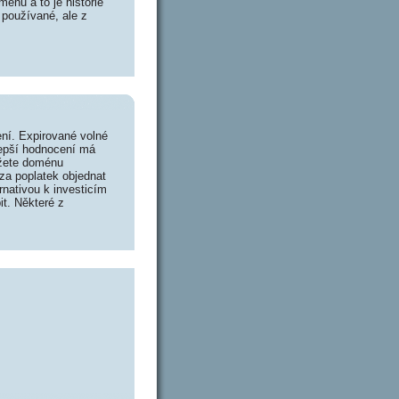
énu a to je historie
 používané, ale z
ní. Expirované volné
lepší hodnocení má
ůžete doménu
za poplatek objednat
rnativou k investicím
it. Některé z