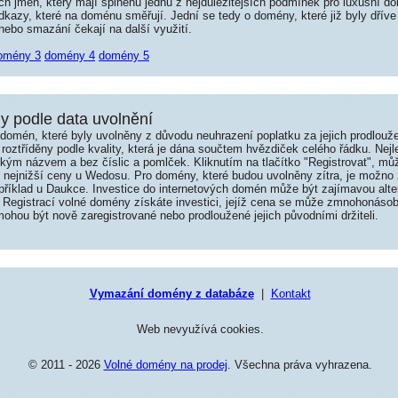
jmen, který mají splněnu jednu z nejdůležitějších podmínek pro luxusní dom
kazy, které na doménu směřují. Jední se tedy o domény, které již byly dříve
ebo smazání čekají na další využití.
omény 3
domény 4
domény 5
 podle data uvolnění
omén, které byly uvolněny z důvodu neuhrazení poplatku za jejich prodlouže
roztříděny podle kvality, která je dána součtem hvězdiček celého řádku. Nej
tkým názvem a bez číslic a pomlček. Kliknutím na tlačítko "Registrovat", m
í nejnižší ceny u Wedosu. Pro domény, které budou uvolněny zítra, je možno 
například u Daukce. Investice do internetových domén může být zajímavou alte
 Registrací volné domény získáte investici, jejíž cena se může zmnohonásob
hou být nově zaregistrované nebo prodloužené jejich původními držiteli.
Vymazání domény z databáze
|
Kontakt
Web nevyužívá cookies.
© 2011 - 2026
Volné domény na prodej
. Všechna práva vyhrazena.