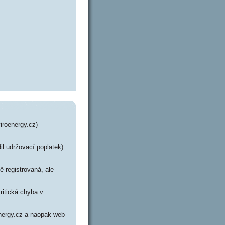
iroenergy.cz)
il udržovací poplatek)
 registrovaná, ale
ritická chyba v
energy.cz a naopak web