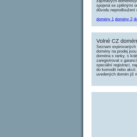
zajímavých doménových 
spojená se zpětnými od
důvodu neprodloužení n
domény 1
domény 2
d
Volné CZ domény
Seznam expirovaných d
domény na prodej jsou 
doména s ranky, s krá
zaregistrovat s garanc
speciální registraci, 
do komodit nebo akcií.
uvedených domén již mo