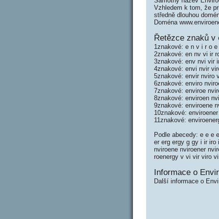
Samotný název Enviro
Vzhledem k tom, že prů
středně dlouhou domé
Doména www.enviroene
Řetězce znaků v 
1znakové: e n v i r o e 
2znakové: en nv vi ir r
3znakové: env nvi vir i
4znakové: envi nvir vir
5znakové: envir nviro 
6znakové: enviro nviro
7znakové: enviroe nvir
8znakové: enviroen nvi
9znakové: enviroene nv
10znakové: enviroener 
11znakové: enviroener
Podle abecedy: e e e e
er erg ergy g gy i ir ir
nviroene nviroener nvi
roenergy v vi vir viro 
Informace o Envi
Další informace o Envi