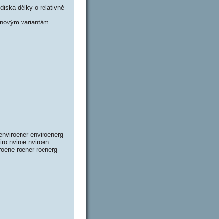
iska délky o relativně
énovým variantám.
enviroener enviroenerg
viro nviroe nviroen
 roene roener roenerg