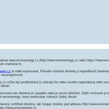
drese www.enviroenergy.cz (http://www.enviroenergy.cz nebo https://www.env
sah znamená to:
nergy.cz
je stále expirovaná. Původní vlastník domény ji neprodloužil (neuhrad
 nezaregistroval.
.cz může být prodloužená (u stávajícího nebo nového registrátora) nebo nově
 obsah.
ostovaná tato doména je výpadek nebo je server přetížen. Další možností je k
h enviroenergy, která nedovoluje zobrazit žádný obsah.
tavený certifikát domény, tak fungují stránky pod adresou http://www.enviro
tps://www.enviroenergy.cz.