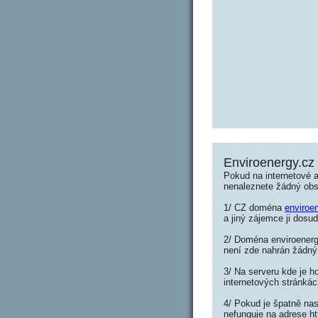
Enviroenergy.cz
Pokud na internetové a
nenaleznete žádný ob
1/ CZ doména
enviroe
a jiný zájemce ji dosud
2/ Doména enviroenergy
není zde nahrán žádný
3/ Na serveru kde je h
internetových stránkác
4/ Pokud je špatně nas
nefunguje na adrese ht