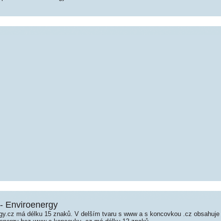
 - Enviroenergy
y.cz má délku 15 znaků. V delším tvaru s www a s koncovkou .cz obsahuje