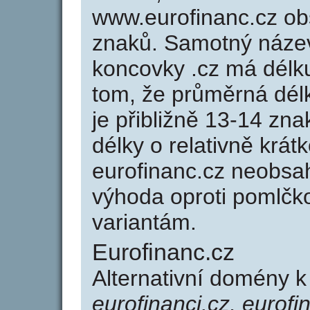
www.eurofinanc.cz o
znaků. Samotný náze
koncovky .cz má délk
tom, že průměrná dél
je přibližně 13-14 zna
délky o relativně kr
eurofinanc.cz neobsa
výhoda oproti poml
variantám.
Eurofinanc.cz
Alternativní domény 
eurofinanci.cz, eurofi