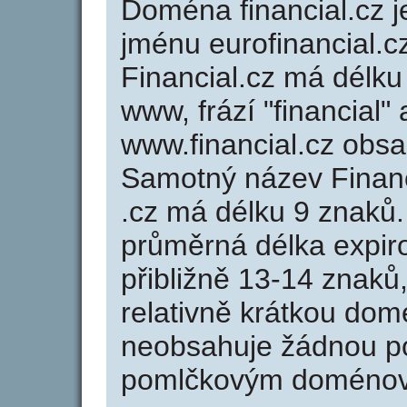
Doména financial.cz
jménu eurofinancial.c
Financial.cz má délku
www, frází "financial"
www.financial.cz obs
Samotný název Finan
.cz má délku 9 znaků
průměrná délka expir
přibližně 13-14 znaků,
relativně krátkou dom
neobsahuje žádnou po
pomlčkovým doménov