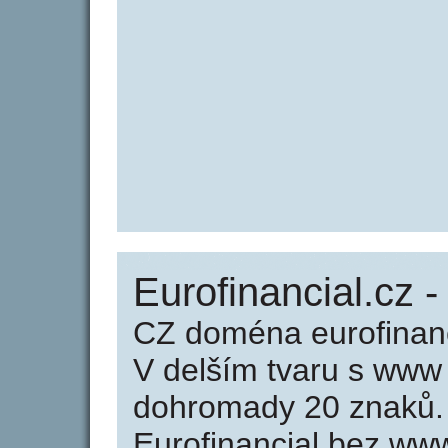
Eurofinancial.cz -
CZ doména eurofinanc
V delším tvaru s www
dohromady 20 znaků.
Eurofinancial bez ww