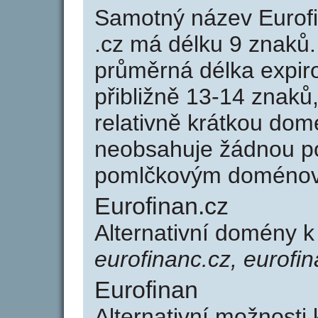
Samotný název Eurof
.cz má délku 9 znaků
průměrná délka expir
přibližně 13-14 znaků,
relativně krátkou do
neobsahuje žádnou po
pomlčkovým doménov
Eurofinan.cz
Alternativní domény k
eurofinanc.cz, eurofin
Eurofinan
Alternativní možnosti 