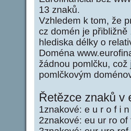
13 znaků.
Vzhledem k tom, že p
cz domén je přibližně
hlediska délky o rela
Doména www.eurofina
žádnou pomlčku, což j
pomlčkovým doménov
Řetězce znaků v e
1znakové: e u r o f i n 
2znakové: eu ur ro of f