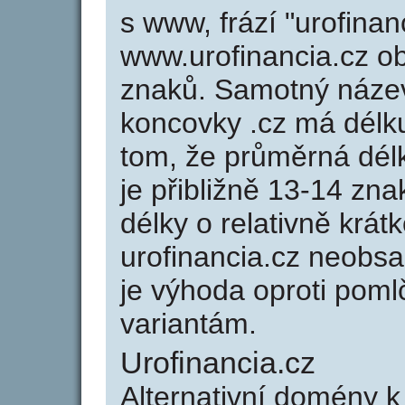
s www, frází "urofinan
www.urofinancia.cz 
znaků. Samotný náze
koncovky .cz má délk
tom, že průměrná dél
je přibližně 13-14 zna
délky o relativně kr
urofinancia.cz neobs
je výhoda oproti po
variantám.
Urofinancia.cz
Alternativní domény k