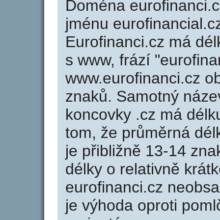
Doména eurofinanci.
jménu eurofinancial.cz
Eurofinanci.cz má dél
s www, frází "eurofina
www.eurofinanci.cz 
znaků. Samotný náze
koncovky .cz má délk
tom, že průměrná dél
je přibližně 13-14 zna
délky o relativně kr
eurofinanci.cz neobs
je výhoda oproti po