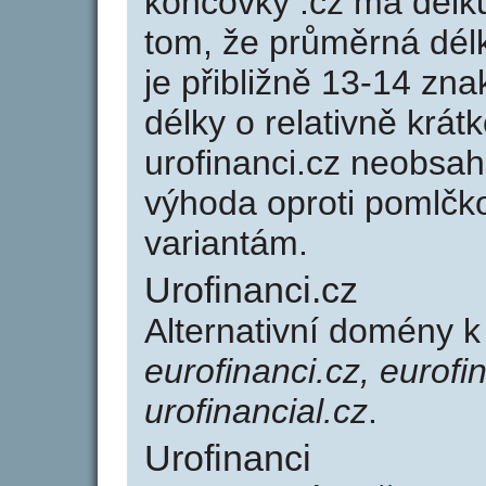
koncovky .cz má délk
tom, že průměrná dél
je přibližně 13-14 zna
délky o relativně kr
urofinanci.cz neobsah
výhoda oproti poml
variantám.
Urofinanci.cz
Alternativní domény k
eurofinanci.cz, eurofi
urofinancial.cz
.
Urofinanci