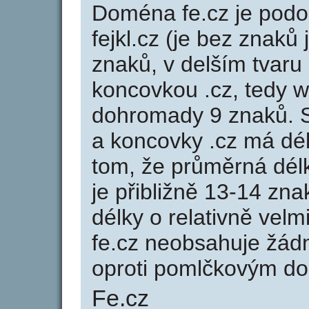
Doména fe.cz je po
fejkl.cz (je bez znaků 
znaků, v delším tvaru 
koncovkou .cz, tedy 
dohromady 9 znaků. 
a koncovky .cz má dé
tom, že průměrná dél
je přibližně 13-14 zna
délky o relativně ve
fe.cz neobsahuje žád
oproti pomlčkovým d
Fe.cz