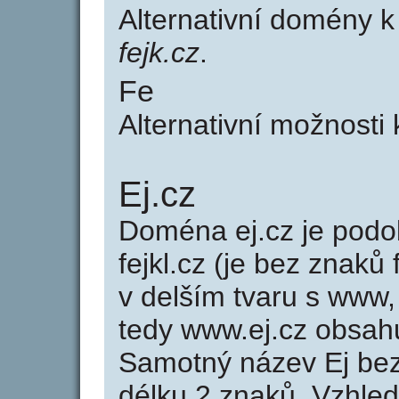
Alternativní domény 
fejk.cz
.
Fe
Alternativní možnosti
Ej.cz
Doména ej.cz je po
fejkl.cz (je bez znaků 
v delším tvaru s www, 
tedy www.ej.cz obsah
Samotný název Ej be
délku 2 znaků. Vzhle