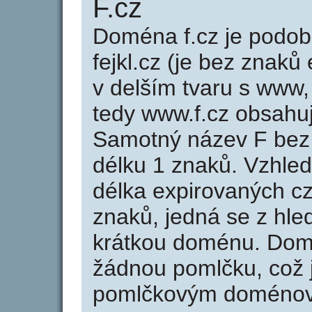
F.cz
Doména f.cz je pod
fejkl.cz (je bez znaků
v delším tvaru s www, 
tedy www.f.cz obsahu
Samotný název F bez
délku 1 znaků. Vzhle
délka expirovaných cz
znaků, jedná se z hled
krátkou doménu. Dom
žádnou pomlčku, což j
pomlčkovým doménov