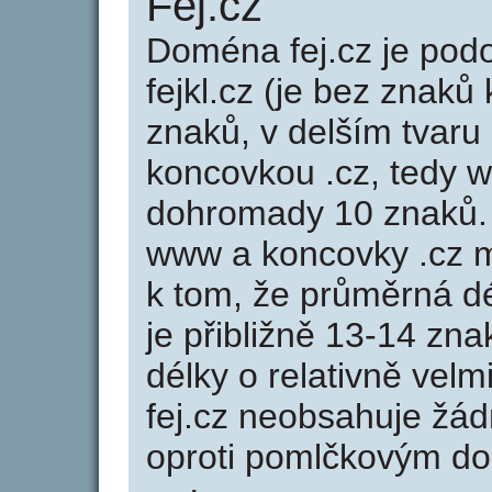
Fej.cz
Doména fej.cz je po
fejkl.cz (je bez znaků 
znaků, v delším tvaru 
koncovkou .cz, tedy w
dohromady 10 znaků.
www a koncovky .cz 
k tom, že průměrná d
je přibližně 13-14 zna
délky o relativně ve
fej.cz neobsahuje žá
oproti pomlčkovým d