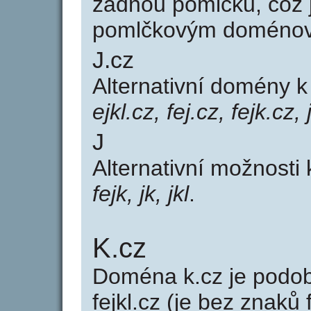
žádnou pomlčku, což j
pomlčkovým doménov
J.cz
Alternativní domény 
ejkl.cz, fej.cz, fejk.cz, 
J
Alternativní možnosti 
fejk, jk, jkl
.
K.cz
Doména k.cz je pod
fejkl.cz (je bez znaků 