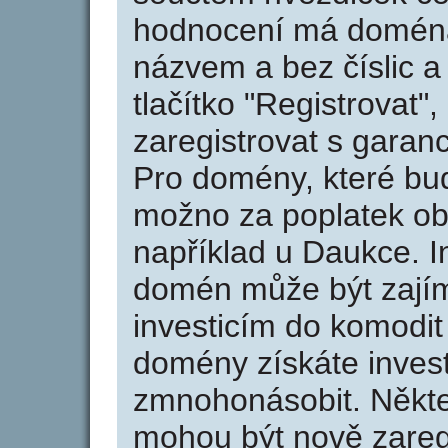
hodnocení má doména 
názvem a bez číslic a
tlačítko "Registrovat
zaregistrovat s garan
Pro domény, které bud
možno za poplatek obj
například u Daukce. I
domén může být zajím
investicím do komodit 
domény získáte invest
zmnohonásobit. Někte
mohou být nově zareg