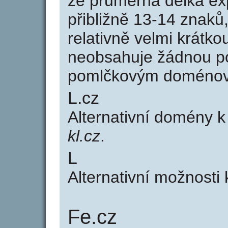
že průměrná délka ex
přibližně 13-14 znaků,
relativně velmi krátk
neobsahuje žádnou po
pomlčkovým doménov
L.cz
Alternativní domény 
kl.cz
.
L
Alternativní možnosti 
Fe.cz