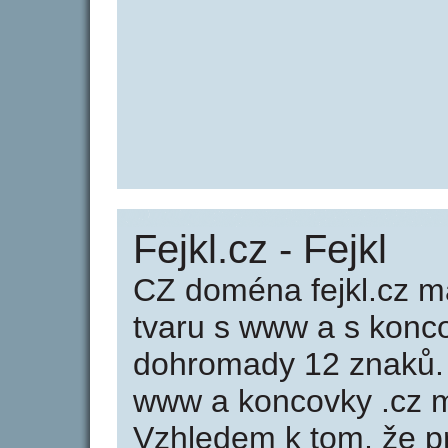
Fejkl.cz - Fejkl
CZ doména fejkl.cz m
tvaru s www a s konc
dohromady 12 znaků.
www a koncovky .cz m
Vzhledem k tom, že p