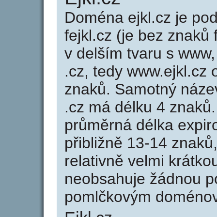
Doména ejkl.cz je p
fejkl.cz (je bez znaků 
v delším tvaru s www, 
.cz, tedy www.ejkl.c
znaků. Samotný náze
.cz má délku 4 znaků
průměrná délka expir
přibližně 13-14 znaků,
relativně velmi krátk
neobsahuje žádnou po
pomlčkovým doménov