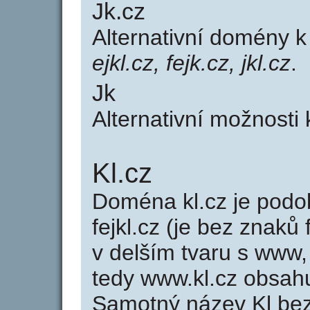
Jk.cz
Alternativní domény 
ejkl.cz, fejk.cz, jkl.cz
.
Jk
Alternativní možnosti 
Kl.cz
Doména kl.cz je po
fejkl.cz (je bez znaků 
v delším tvaru s www, 
tedy www.kl.cz obsah
Samotný název Kl be