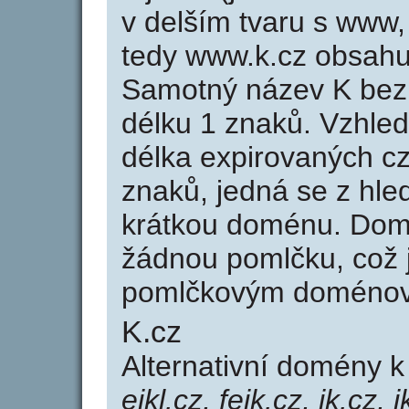
v delším tvaru s www, 
tedy www.k.cz obsahu
Samotný název K bez
délku 1 znaků. Vzhle
délka expirovaných cz
znaků, jedná se z hled
krátkou doménu. Dom
žádnou pomlčku, což j
pomlčkovým doménov
K.cz
Alternativní domény 
ejkl.cz, fejk.cz, jk.cz, j