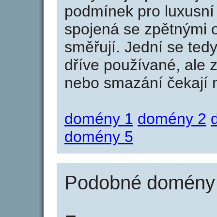
podmínek pro luxusní 
spojená se zpětnými 
směřují. Jední se tedy
dříve používané, ale 
nebo smazání čekají na
domény 1
domény 2
domény 5
Podobné domény j