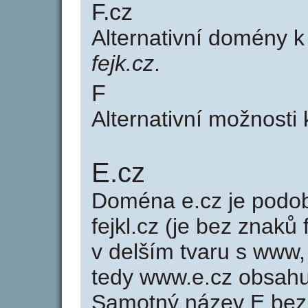
F.cz
Alternativní domény 
fejk.cz
.
F
Alternativní možnosti 
E.cz
Doména e.cz je pod
fejkl.cz (je bez znaků 
v delším tvaru s www, 
tedy www.e.cz obsah
Samotný název E bez