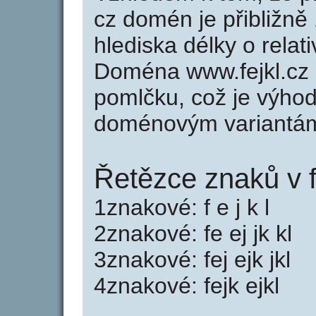
cz domén je přibližně
hlediska délky o rela
Doména www.fejkl.cz
pomlčku, což je výho
doménovým variantá
Řetězce znaků v f
1znakové: f e j k l
2znakové: fe ej jk kl
3znakové: fej ejk jkl
4znakové: fejk ejkl