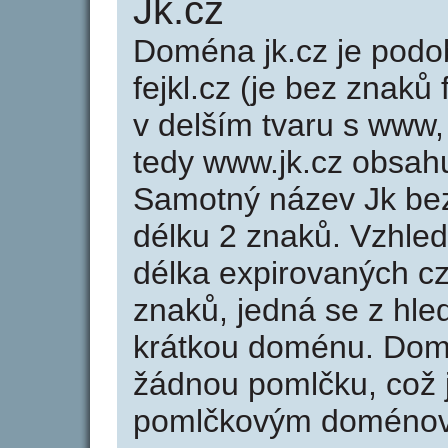
Jk.cz
Doména jk.cz je po
fejkl.cz (je bez znaků
v delším tvaru s www, 
tedy www.jk.cz obsah
Samotný název Jk be
délku 2 znaků. Vzhle
délka expirovaných cz
znaků, jedná se z hled
krátkou doménu. Dom
žádnou pomlčku, což j
pomlčkovým doménov