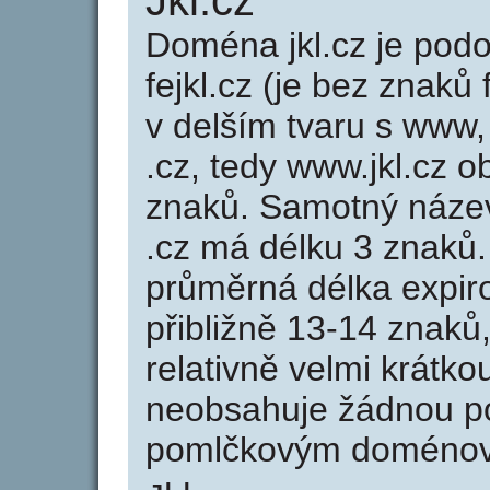
Jkl.cz
Doména jkl.cz je po
fejkl.cz (je bez znaků
v delším tvaru s www, 
.cz, tedy www.jkl.cz
znaků. Samotný náze
.cz má délku 3 znaků
průměrná délka expir
přibližně 13-14 znaků,
relativně velmi krátk
neobsahuje žádnou po
pomlčkovým doménov