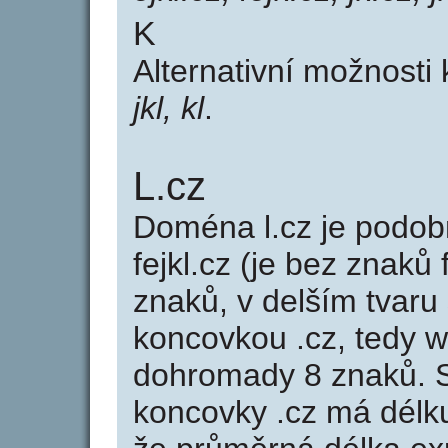
K
Alternativní možnosti
jkl, kl
.
L.cz
Doména l.cz je pod
fejkl.cz (je bez znaků 
znaků, v delším tvaru 
koncovkou .cz, tedy 
dohromady 8 znaků. 
koncovky .cz má délk